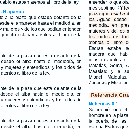
ueblo estaban atentos al libro de la ley.
entender lo que oía
mes séptimo.
Y le
3
os Hispanos
plaza que
estaba
d
nte a la plaza que estaba delante de la
las Aguas, desde 
desde el amanecer hasta el mediodía, en
mediodía, en pre
y mujeres y de los que podían entender;
mujeres y de los 
l pueblo estaban atentos al Libro de la
los oídos de tod
atentos al libro d
Esdras estaba s
madera que hab
ante de la plaza que está delante de la
ocasión. Junto a él
 desde el alba hasta el mediodía, en
Matatías, Sema, A
y mujeres y entendidos; y los oídos de
Maasías; y a su 
tentos al libro de la ley.
Misael, Malquías
Zacarías
y
Mesula
ante de la plaza que está delante de la
 desde el alba hasta el medio día, en
Referencia Cru
y mujeres y entendidos; y los oídos de
Nehemías 8:1
tentos al libro de la ley.
Se reunió todo el
hombre en la plaz
ante de la plaza que está delante de la
la puerta de las 
 desde el alba hasta el mediodía, en
escriba Esdras que t