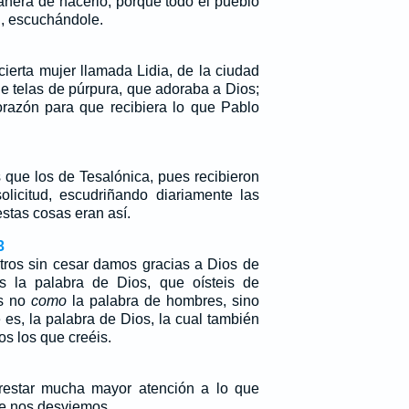
anera de hacerlo, porque todo el pueblo
l, escuchándole.
ierta mujer llamada Lidia, de la ciudad
de telas de púrpura, que adoraba a Dios;
orazón para que recibiera lo que Pablo
 que los de Tesalónica, pues recibieron
olicitud, escudriñando diariamente las
estas cosas eran así.
3
tros sin cesar damos gracias a Dios de
is la palabra de Dios, que oísteis de
is no
como
la palabra de hombres, sino
es, la palabra de Dios, la cual también
os los que creéis.
restar mucha mayor atención a lo que
ue nos desviemos.…