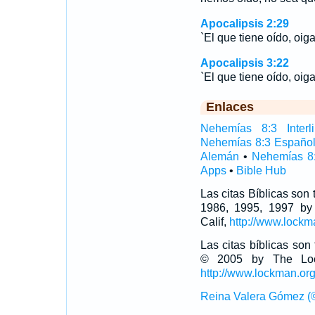
Apocalipsis 2:29
`El que tiene oído, oiga 
Apocalipsis 3:22
`El que tiene oído, oiga 
Enlaces
Nehemías 8:3 Interli
Nehemías 8:3 Españo
Alemán
•
Nehemías 8
Apps
•
Bible Hub
Las citas Bíblicas son
1986, 1995, 1997 by
Calif,
http://www.lockm
Las citas bíblicas so
© 2005 by The Lock
http://www.lockman.or
Reina Valera Gómez (