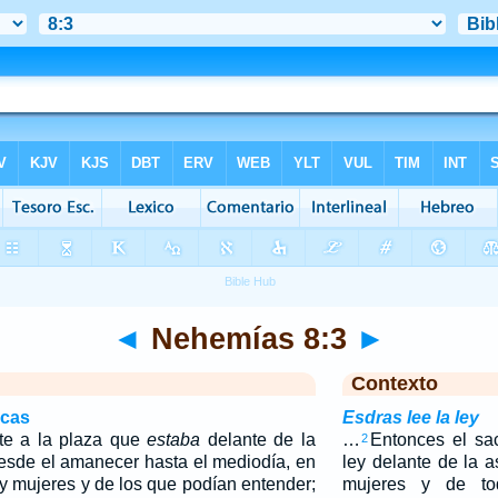
◄
Nehemías 8:3
►
Contexto
icas
Esdras lee la ley
nte a la plaza que
estaba
delante de la
…
Entonces el sac
2
desde el amanecer hasta el mediodía, en
ley delante de la
y mujeres y de los que podían entender;
mujeres y de t