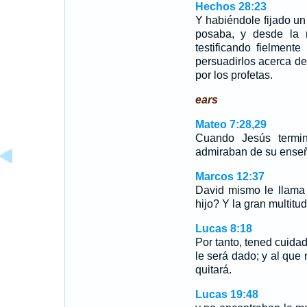
Hechos 28:23
Y habiéndole fijado un
posaba, y desde la 
testificando fielment
persuadirlos acerca de
por los profetas.
ears
Mateo 7:28,29
Cuando Jesús termin
admiraban de su ens
Marcos 12:37
David mismo le llama 
hijo? Y la gran multitu
Lucas 8:18
Por tanto, tened cuida
le será dado; y al que 
quitará.
Lucas 19:48