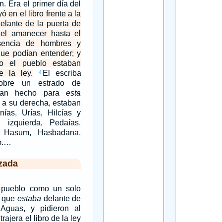
n. Era el primer día del
yó en el libro frente a la
elante de la puerta de
el amanecer hasta el
sencia de hombres y
que podían entender; y
o el pueblo estaban
e la ley.
El escriba
4
obre un estrado de
ían hecho para
esta
, a su derecha, estaban
nías, Urías, Hilcías y
izquierda, Pedaías,
, Hasum, Hasbadana,
m.…
zada
 pueblo como un solo
a que
estaba
delante de
Aguas, y pidieron al
rajera el libro de la ley