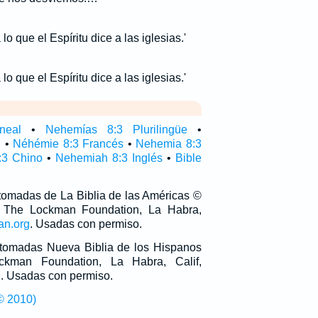
lo que el Espíritu dice a las iglesias.'
lo que el Espíritu dice a las iglesias.'
neal
•
Nehemías 8:3 Plurilingüe
•
l
•
Néhémie 8:3 Francés
•
Nehemia 8:3
:3 Chino
•
Nehemiah 8:3 Inglés
•
Bible
 tomadas de La Biblia de las Américas ©
 The Lockman Foundation, La Habra,
an.org
. Usadas con permiso.
n tomadas Nueva Biblia de los Hispanos
man Foundation, La Habra, Calif,
g
. Usadas con permiso.
© 2010)