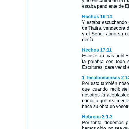
y no encontraban la m
estaba pendiente de E
Hechos 16:14
Y estaba escuchando c
de Tiatira, vendedora 
y el Señor abrió su c
decía.
Hechos 17:11
Estos eran más nobles
la palabra con toda s
Escrituras,
para ver
si 
1 Tesalonicenses 2:1
Por esto también noso
que cuando recibiste
nosotros
la
aceptaste
como lo que realmente 
hace su obra en vosotr
Hebreos 2:1-3
Por tanto, debemos p
hemos oído, no sea q