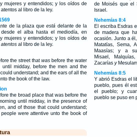
y mujeres y entendidos; y los oídos de
de Moisés que el
tentos al libro de la ley.
Israel.
1569
Nehemías 8:4
nte de la plaza que
está
delante de la
El escriba Esdras 
 desde el alba hasta el mediodía, en
de madera que h
y mujeres y entendidos; y los oídos de
ocasión. Junto a él
n
atentos
al libro de la ley.
Matatías, Sema, A
Maasías; y a su 
Misael, Malquías
ore the street that
was
before the water
Zacarías
y
Mesulam
 until midday, before the men and the
ould understand; and the ears of all the
Nehemías 8:5
nto the book of the law.
Y abrió Esdras el li
pueblo, pues él es
ion
el pueblo; y cuan
fore the broad place that was before the
pueblo se puso en p
morning until midday, in the presence of
, and of those that could understand;
e people were attentive unto the book of
tura