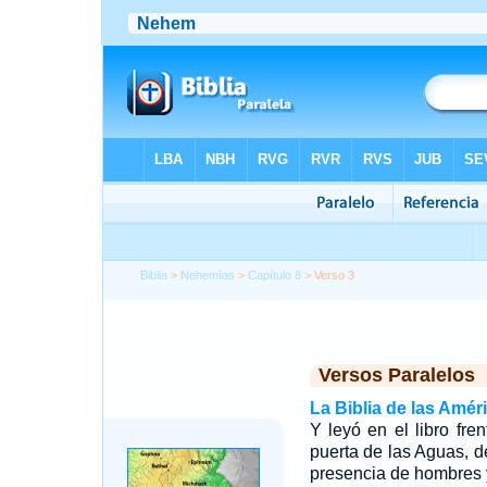
Biblia
>
Nehemías
>
Capítulo 8
> Verso 3
Versos Paralelos
La Biblia de las Amér
Y leyó en el libro fre
puerta de las Aguas, 
presencia de hombres 