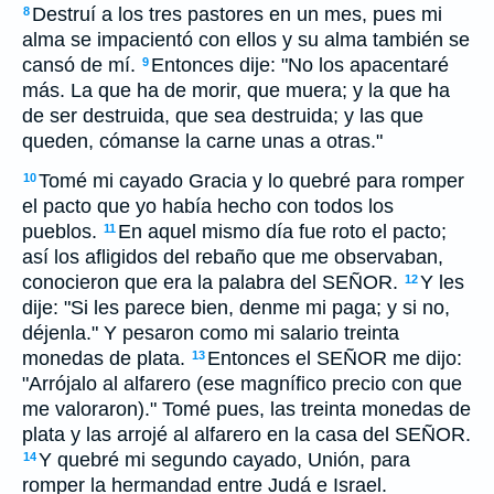
Destruí a los tres pastores en un mes, pues mi
8
alma se impacientó con ellos y su alma también se
cansó de mí.
Entonces dije: "No los apacentaré
9
más. La que ha de morir, que muera; y la que ha
de ser destruida, que sea destruida; y las que
queden, cómanse la carne unas a otras."
Tomé mi cayado Gracia y lo quebré para romper
10
el pacto que yo había hecho con todos los
pueblos.
En aquel mismo día fue roto el pacto;
11
así los afligidos del rebaño que me observaban,
conocieron que era la palabra del SEÑOR.
Y les
12
dije: "Si les parece bien, denme mi paga; y si no,
déjenla." Y pesaron como mi salario treinta
monedas de plata.
Entonces el SEÑOR me dijo:
13
"Arrójalo al alfarero (ese magnífico precio con que
me valoraron)." Tomé pues, las treinta monedas de
plata y las arrojé al alfarero en la casa del SEÑOR.
Y quebré mi segundo cayado, Unión, para
14
romper la hermandad entre Judá e Israel.