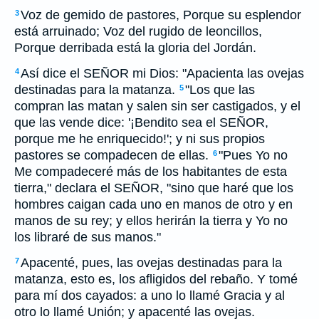
Voz de gemido de pastores, Porque su esplendor
3
está arruinado; Voz del rugido de leoncillos,
Porque derribada está la gloria del Jordán.
Así dice el SEÑOR mi Dios: "Apacienta las ovejas
4
destinadas para la matanza.
"Los que las
5
compran las matan y salen sin ser castigados, y el
que las vende dice: '¡Bendito sea el SEÑOR,
porque me he enriquecido!'; y ni sus propios
pastores se compadecen de ellas.
"Pues Yo no
6
Me compadeceré más de los habitantes de esta
tierra," declara el SEÑOR, "sino que haré que los
hombres caigan cada uno en manos de otro y en
manos de su rey; y ellos herirán la tierra y Yo no
los libraré de sus manos."
Apacenté, pues, las ovejas destinadas para la
7
matanza, esto es, los afligidos del rebaño. Y tomé
para mí dos cayados: a uno lo llamé Gracia y al
otro lo llamé Unión; y apacenté las ovejas.