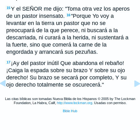
Y el SEÑOR me dijo: "Toma otra vez los aperos
15
de un pastor insensato.
"Porque Yo voy a
16
levantar en la tierra un pastor que no se
preocupará de la que perece, ni buscará a la
descarriada, ni curará a la herida, ni sustentará a
la fuerte, sino que comerá la carne de la
engordada y arrancará sus pezuñas.
¡Ay del pastor inútil Que abandona el rebaño!
17
¡Caiga la espada sobre su brazo Y sobre su ojo
derecho! Su brazo se secará por completo, Y su
ojo derecho totalmente se oscurecerá."
Las citas bíblicas son tomadas Nueva Biblia de los Hispanos © 2005 by The Lockman
Foundation, La Habra, Calif,
http://www.lockman.org
. Usadas con permiso.
Bible Hub