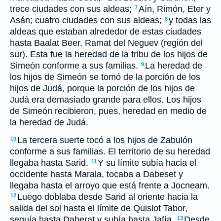
trece ciudades con sus aldeas;
Aín, Rimón, Eter y
7
Asán; cuatro ciudades con sus aldeas;
y todas las
8
aldeas que estaban alrededor de estas ciudades
hasta Baalat Beer, Ramat del Neguev (región del
sur). Esta fue la heredad de la tribu de los hijos de
Simeón conforme a sus familias.
La heredad de
9
los hijos de Simeón se tomó de la porción de los
hijos de Judá, porque la porción de los hijos de
Judá era demasiado grande para ellos. Los hijos
de Simeón recibieron, pues, heredad en medio de
la heredad de Judá.
La tercera suerte tocó a los hijos de Zabulón
10
conforme a sus familias. El territorio de su heredad
llegaba hasta Sarid.
Y su límite subía hacia el
11
occidente hasta Marala, tocaba a Dabeset y
llegaba hasta el arroyo que está frente a Jocneam.
Luego doblaba desde Sarid al oriente hacia la
12
salida del sol hasta el límite de Quislot Tabor,
seguía hasta Daberat y subía hasta Jafía.
Desde
13