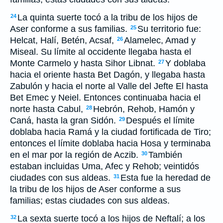
La quinta suerte tocó a la tribu de los hijos de
24
Aser conforme a sus familias.
Su territorio fue:
25
Helcat, Halí, Betén, Acsaf,
Alamelec, Amad y
26
Miseal. Su límite al occidente llegaba hasta el
Monte Carmelo y hasta Sihor Libnat.
Y doblaba
27
hacia el oriente hasta Bet Dagón, y llegaba hasta
Zabulón y hacia el norte al Valle del Jefte El hasta
Bet Emec y Neiel. Entonces continuaba hacia el
norte hasta Cabul,
Hebrón, Rehob, Hamón y
28
Caná, hasta la gran Sidón.
Después el límite
29
doblaba hacia Ramá y la ciudad fortificada de Tiro;
entonces el límite doblaba hacia Hosa y terminaba
en el mar por la región de Aczib.
También
30
estaban incluidas Uma, Afec y Rehob; veintidós
ciudades con sus aldeas.
Esta fue la heredad de
31
la tribu de los hijos de Aser conforme a sus
familias; estas ciudades con sus aldeas.
La sexta suerte tocó a los hijos de Neftalí; a los
32