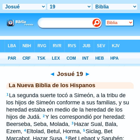
Biblia
>
NBLH
> Josué 19
◄
Josué 19
►
La Nueva Biblia de los Hispanos
La segunda suerte tocó a Simeón, a la tribu de
1
los hijos de Simeón conforme a sus familias, y su
heredad estaba en medio de la heredad de los
hijos de Judá.
Y les correspondió por heredad:
2
Beerseba, Seba, Molada,
Hazar Sual, Bala,
3
Ezem,
Eltolad, Betul, Horma,
Siclag, Bet
4
5
Marcabot, Hazar Susa,
Bet Lebaot y Saruhén;
6