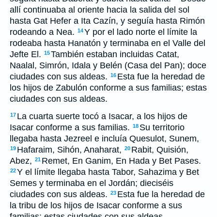
allí continuaba al oriente hacia la salida del sol
hasta Gat Hefer a Ita Cazín, y seguía hasta Rimón
rodeando a Nea.
Y por el lado norte el límite la
14
rodeaba hasta Hanatón y terminaba en el Valle del
Jefte El.
También estaban incluidas Catat,
15
Naalal, Simrón, Idala y Belén (Casa del Pan); doce
ciudades con sus aldeas.
Esta fue la heredad de
16
los hijos de Zabulón conforme a sus familias; estas
ciudades con sus aldeas.
La cuarta suerte tocó a Isacar, a los hijos de
17
Isacar conforme a sus familias.
Su territorio
18
llegaba hasta Jezreel e incluía Quesulot, Sunem,
Hafaraim, Sihón, Anaharat,
Rabit, Quisión,
19
20
Abez,
Remet, En Ganim, En Hada y Bet Pases.
21
Y el límite llegaba hasta Tabor, Sahazima y Bet
22
Semes y terminaba en el Jordán; dieciséis
ciudades con sus aldeas.
Esta fue la heredad de
23
la tribu de los hijos de Isacar conforme a sus
familias; estas ciudades con sus aldeas.