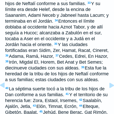
hijos de Neftalí conforme a sus familias.
Y su
33
límite era desde Helef, desde la encina de
Saananim, Adami Neceb y Jabneel hasta Lacum; y
terminaba en el Jordán.
Entonces el límite
34
doblaba al occidente hacia Aznot Tabor, y de allí
seguía a Hucoc; alcanzaba a Zabulón en el sur,
tocaba a Aser en el occidente y a Judá en el
Jordán hacia el oriente.
Y las ciudades
35
fortificadas eran Sidim, Zer, Hamat, Racat, Cineret,
Adama, Ramá, Hazor,
Cedes, Edrei, En Hazor,
36
37
Irón, Migdal El, Horem, Bet Anat y Bet Semes;
38
diecinueve ciudades con sus aldeas.
Esta fue la
39
heredad de la tribu de los hijos de Neftalí conforme
a sus familias; estas ciudades con sus aldeas.
La séptima suerte tocó a la tribu de los hijos de
40
Dan conforme a sus familias.
Y el territorio de su
41
herencia fue: Zora, Estaol, Irsemes,
Saalabín,
42
Ajalón, Jetla,
Elón, Timnat, Ecrón,
Elteque,
43
44
Gibetón, Baalat,
Jehúd, Bene Berac, Gat Rimón,
45