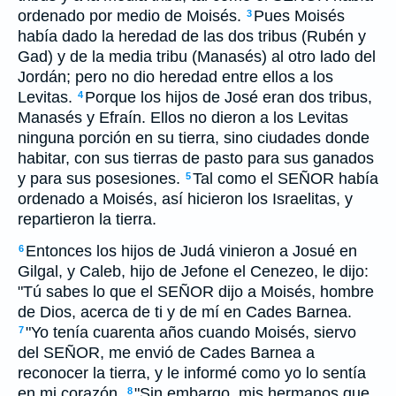
ordenado por medio de Moisés.
Pues Moisés
3
había dado la heredad de las dos tribus (Rubén y
Gad) y de la media tribu (Manasés) al otro lado del
Jordán; pero no dio heredad entre ellos a los
Levitas.
Porque los hijos de José eran dos tribus,
4
Manasés y Efraín. Ellos no dieron a los Levitas
ninguna porción en su tierra, sino ciudades donde
habitar, con sus tierras de pasto para sus ganados
y para sus posesiones.
Tal como el SEÑOR había
5
ordenado a Moisés, así hicieron los Israelitas, y
repartieron la tierra.
Entonces los hijos de Judá vinieron a Josué en
6
Gilgal, y Caleb, hijo de Jefone el Cenezeo, le dijo:
"Tú sabes lo que el SEÑOR dijo a Moisés, hombre
de Dios, acerca de ti y de mí en Cades Barnea.
"Yo tenía cuarenta años cuando Moisés, siervo
7
del SEÑOR, me envió de Cades Barnea a
reconocer la tierra, y le informé como yo lo sentía
en mi corazón.
"Sin embargo, mis hermanos que
8