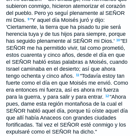
subieron conmigo, hicieron atemorizar el corazón
del pueblo. Pero yo seguí plenamente al SEÑOR
mi Dios.
"Y aquel día Moisés juró y dijo:
9
'Ciertamente, la tierra que ha pisado tu pie será
herencia tuya y de tus hijos para siempre, porque
has seguido plenamente al SEÑOR mi Dios.'
"El
10
SEÑOR me ha permitido vivir, tal como prometió,
estos cuarenta y cinco años, desde el día en que
el SEÑOR habló estas palabras a Moisés, cuando
Israel caminaba en el desierto; así que ahora
tengo ochenta y cinco años.
"Todavía estoy tan
11
fuerte como el día en que Moisés me envió. Como
era entonces mi fuerza, así es ahora mi fuerza
para la guerra, y para salir y para entrar.
"Ahora
12
pues, dame esta región montañosa de la cual el
SEÑOR habló aquel día, porque tú oíste aquel día
que allí había Anaceos con grandes ciudades
fortificadas. Tal vez el SEÑOR esté conmigo y los
expulsaré como el SEÑOR ha dicho."