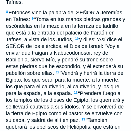
Tafnes.
Entonces vino la palabra del SEÑOR a Jeremías
8
en Tafnes:
"Toma en tus manos piedras grandes y
9
escóndelas en la mezcla en la terraza de ladrillo
que está a la entrada del palacio de Faraón en
Tafnes, a vista de los Judíos,
y diles: 'Así dice el
10
SEÑOR de los ejércitos, el Dios de Israel: "Voy a
enviar que traigan a Nabucodonosor, rey de
Babilonia, siervo Mío, y pondré su trono sobre
estas piedras que he escondido, y él extenderá su
pabellón sobre ellas.
"Vendrá y herirá la tierra de
11
Egipto; los que sean para la muerte, a la muerte,
los que para el cautiverio, al cautiverio, y los que
para la espada, a la espada.
"Prenderá fuego a
12
los templos de los dioses de Egipto, los quemará y
se llevará cautivos a sus ídolos. Y se envolverá de
la tierra de Egipto como el pastor se envuelve con
su capa, y saldrá de allí en paz.
"También
13
quebrará los obeliscos de Heliópolis, que está en