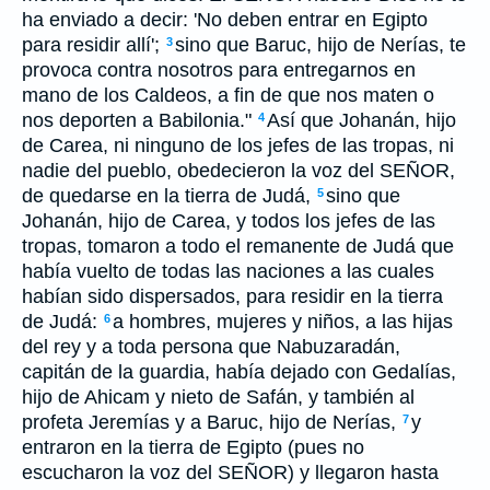
ha enviado a decir: 'No deben entrar en Egipto
para residir allí';
sino que Baruc, hijo de Nerías, te
3
provoca contra nosotros para entregarnos en
mano de los Caldeos, a fin de que nos maten o
nos deporten a Babilonia."
Así que Johanán, hijo
4
de Carea, ni ninguno de los jefes de las tropas, ni
nadie del pueblo, obedecieron la voz del SEÑOR,
de quedarse en la tierra de Judá,
sino que
5
Johanán, hijo de Carea, y todos los jefes de las
tropas, tomaron a todo el remanente de Judá que
había vuelto de todas las naciones a las cuales
habían sido dispersados, para residir en la tierra
de Judá:
a hombres, mujeres y niños, a las hijas
6
del rey y a toda persona que Nabuzaradán,
capitán de la guardia, había dejado con Gedalías,
hijo de Ahicam y nieto de Safán, y también al
profeta Jeremías y a Baruc, hijo de Nerías,
y
7
entraron en la tierra de Egipto (pues no
escucharon la voz del SEÑOR) y llegaron hasta