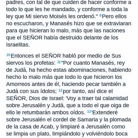
padres, con tal de que cuiden de hacer conforme a
todo lo que les he mandado, y conforme a toda la
ley que Mi siervo Moisés les ordenó."
Pero ellos
9
no escucharon, y Manasés hizo que se extraviaran
para que hicieran lo malo, más que las naciones
que el SEÑOR había destruido delante de los
Israelitas.
Entonces el SEÑOR habló por medio de Sus
10
siervos los profetas:
"Por cuanto Manasés, rey
11
de Judá, ha hecho estas abominaciones, habiendo
hecho lo malo más que todo lo que hicieron los
Amorreos antes de él, haciendo pecar también a
Judá con sus ídolos;
por tanto, así dice el
12
SEÑOR, Dios de Israel: 'Voy a traer tal calamidad
sobre Jerusalén y Judá, que a todo el que oiga de
ello le retumbarán ambos oídos.
'Extenderé
13
sobre Jerusalén el cordel de Samaria y la plomada
de la casa de Acab, y limpiaré a Jerusalén como
se limpia un plato, limpiándolo y volviéndolo boca