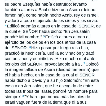
su padre Ezequías había destruido; levantó
también altares a Baal e hizo una Asera (deidad
femenina), como había hecho Acab, rey de Israel,
y adoró a todo el ejército de los cielos y los sirvió.
Edificó además altares en la casa del SEÑOR, de
4
la cual el SEÑOR había dicho: "En Jerusalén
pondré Mi nombre."
Edificó altares a todo el
5
ejército de los cielos en los dos atrios de la casa
del SEÑOR.
Hizo pasar por fuego a su hijo,
6
practicó la hechicería, usó la adivinación y trató
con adivinos y espiritistas. Hizo mucho mal ante
los ojos del SEÑOR, provocándolo a ira .
Colocó
7
la imagen tallada de Asera (deidad femenina) que
él había hecho, en la casa de la cual el SEÑOR
había dicho a David y a su hijo Salomón: "En esta
casa y en Jerusalén, que he escogido de entre
todas las tribus de Israel, pondré Mi nombre para
siempre.
"Y haré que nunca más los pies de
8
Israel vaguen fuera de la tierra que di a sus