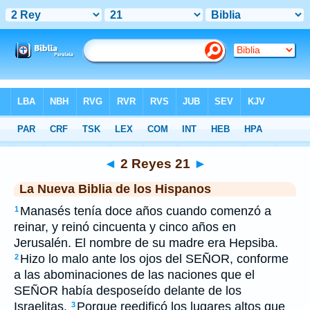
Biblia
>
NBLH
> 2 Reyes 21
◄
2 Reyes 21
►
La Nueva Biblia de los Hispanos
Manasés tenía doce años cuando comenzó a
1
reinar, y reinó cincuenta y cinco años en
Jerusalén. El nombre de su madre era Hepsiba.
Hizo lo malo ante los ojos del SEÑOR, conforme
2
a las abominaciones de las naciones que el
SEÑOR había desposeído delante de los
Israelitas.
Porque reedificó los lugares altos que
3