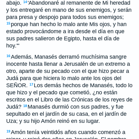
abajo.
'Abandonaré al remanente de Mi heredad
14
y los entregaré en mano de sus enemigos, y serán
para presa y despojo para todos sus enemigos;
porque han hecho lo malo ante Mis ojos, y han
15
estado provocándome a ira desde el día en que
sus padres salieron de Egipto, hasta el día de
hoy.'"
Además, Manasés derramó muchísima sangre
16
inocente hasta llenar a Jerusalén de un extremo a
otro, aparte de su pecado con el que hizo pecar a
Judá para que hiciera lo malo ante los ojos del
SEÑOR.
Los demás hechos de Manasés, todo lo
17
que hizo y el pecado que cometió, ¿no están
escritos en el Libro de las Crónicas de los reyes de
Judá?
Manasés durmió con sus padres, y fue
18
sepultado en el jardín de su casa, en el jardín de
Uza; y su hijo Amón reinó en su lugar.
Amón tenía veintidós años cuando comenzó a
19