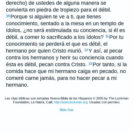
derecho) de ustedes de alguna manera se
convierta en piedra de tropiezo para el débil.
Porque si alguien te ve a ti, que tienes
10
conocimiento, sentado a la mesa en un templo de
ídolos, ¿no será estimulada su conciencia, si él es
débil, a comer lo sacrificado a los ídolos?
Por tu
11
conocimiento se perderá el que es débil, el
hermano por quien Cristo murió.
Y así, al pecar
12
contra los hermanos y herir su conciencia cuando
ésta es débil, pecan contra Cristo.
Por tanto, si la
13
comida hace que mi hermano caiga en pecado, no
comeré carne jamás, para no hacer pecar a mi
hermano.
Las citas bíblicas son tomadas Nueva Biblia de los Hispanos © 2005 by The Lockman
Foundation, La Habra, Calif,
http://www.lockman.org
. Usadas con permiso.
Bible Hub