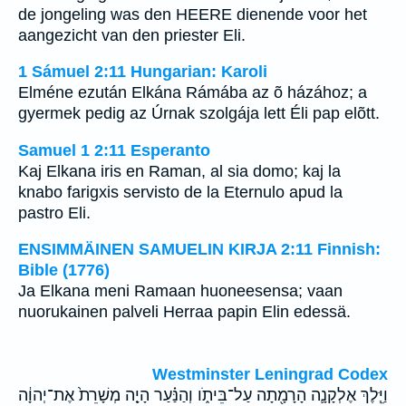
de jongeling was den HEERE dienende voor het
aangezicht van den priester Eli.
1 Sámuel 2:11 Hungarian: Karoli
Elméne ezután Elkána Rámába az õ házához; a
gyermek pedig az Úrnak szolgája lett Éli pap elõtt.
Samuel 1 2:11 Esperanto
Kaj Elkana iris en Raman, al sia domo; kaj la
knabo farigxis servisto de la Eternulo apud la
pastro Eli.
ENSIMMÄINEN SAMUELIN KIRJA 2:11 Finnish:
Bible (1776)
Ja Elkana meni Ramaan huoneesensa; vaan
nuorukainen palveli Herraa papin Elin edessä.
Westminster Leningrad Codex
וַיֵּ֧לֶךְ אֶלְקָנָ֛ה הָרָמָ֖תָה עַל־בֵּיתֹ֑ו וְהַנַּ֗עַר הָיָ֤ה מְשָׁרֵת֙ אֶת־יְהוָ֔ה