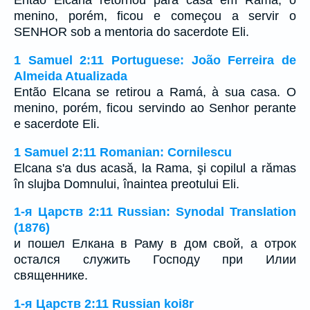
Então Elcana retornou para casa em Ramá; o
menino, porém, ficou e começou a servir o
SENHOR sob a mentoria do sacerdote Eli.
1 Samuel 2:11 Portuguese: João Ferreira de
Almeida Atualizada
Então Elcana se retirou a Ramá, à sua casa. O
menino, porém, ficou servindo ao Senhor perante
e sacerdote Eli.
1 Samuel 2:11 Romanian: Cornilescu
Elcana s'a dus acasă, la Rama, şi copilul a rămas
în slujba Domnului, înaintea preotului Eli.
1-я Царств 2:11 Russian: Synodal Translation
(1876)
и пошел Елкана в Раму в дом свой, а отрок
остался служить Господу при Илии
священнике.
1-я Царств 2:11 Russian koi8r