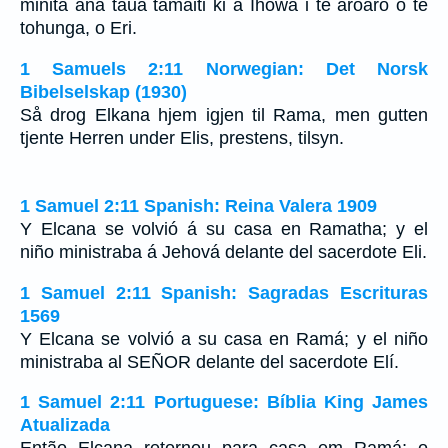
minita ana taua tamaiti ki a Ihowa i te aroaro o te
tohunga, o Eri.
1 Samuels 2:11 Norwegian: Det Norsk
Bibelselskap (1930)
Så drog Elkana hjem igjen til Rama, men gutten
tjente Herren under Elis, prestens, tilsyn.
1 Samuel 2:11 Spanish: Reina Valera 1909
Y Elcana se volvió á su casa en Ramatha; y el
niño ministraba á Jehová delante del sacerdote Eli.
1 Samuel 2:11 Spanish: Sagradas Escrituras
1569
Y Elcana se volvió a su casa en Ramá; y el niño
ministraba al SEÑOR delante del sacerdote Elí.
1 Samuel 2:11 Portuguese: Bíblia King James
Atualizada