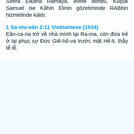
Sonra Elkana Ramaya, evine döndü. Küçük
Samuel ise Kâhin Elinin gözetiminde RABbin
hizmetinde kaldı.
1 Sa-mu-eân 2:11 Vietnamese (1934)
Eân-ca-na trở về nhà mình tại Ra-ma, còn đứa trẻ
ở lại phục sự Ðức Giê-hô-va trước mặt Hê-li, thầy
tế lễ.