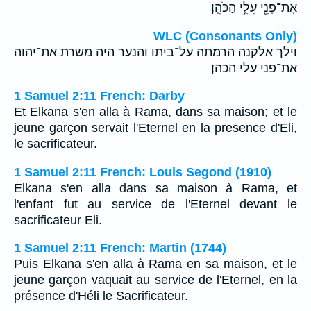
אֶת־פְּנֵ֖י עֵלִ֥י הַכֹּהֵֽן׃
WLC (Consonants Only)
וילך אלקנה הרמתה על־ביתו והנער היה משרת את־יהוה
את־פני עלי הכהן׃
1 Samuel 2:11 French: Darby
Et Elkana s'en alla à Rama, dans sa maison; et le
jeune garçon servait l'Eternel en la presence d'Eli,
le sacrificateur.
1 Samuel 2:11 French: Louis Segond (1910)
Elkana s'en alla dans sa maison à Rama, et
l'enfant fut au service de l'Eternel devant le
sacrificateur Eli.
1 Samuel 2:11 French: Martin (1744)
Puis Elkana s'en alla à Rama en sa maison, et le
jeune garçon vaquait au service de l'Eternel, en la
présence d'Héli le Sacrificateur.