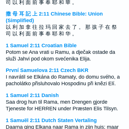
司 以 利 面 前 事 奉 耶 和 華 。
撒 母 耳 記 上 2:11 Chinese Bible: Union
(Simplified)
以 利 加 拿 往 拉 玛 回 家 去 了 。 那 孩 子 在 祭
司 以 利 面 前 事 奉 耶 和 华 。
1 Samuel 2:11 Croatian Bible
Potom se Ana vrati u Ramu, a dječak ostade da
služi Jahvi pod okom svećenika Elija.
První Samuelova 2:11 Czech BKR
I navrátil se Elkána do Ramaty, do domu svého, a
pacholátko přisluhovalo Hospodinu při knězi Elí.
1 Samuel 2:11 Danish
Saa drog hun til Rama, men Drengen gjorde
Tjeneste for HERREN under Præsten Elis Tilsyn.
1 Samuël 2:11 Dutch Staten Vertaling
Daarna ging Elkana naar Rama in zijn huis; maar