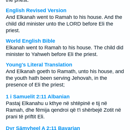
the priest.
English Revised Version
And Elkanah went to Ramah to his house. And the
child did minister unto the LORD before Eli the
priest.
World English Bible
Elkanah went to Ramah to his house. The child did
minister to Yahweh before Eli the priest.
Young's Literal Translation
And Elkanah goeth to Ramath, unto his house, and
the youth hath been serving Jehovah, in the
presence of Eli the priest;
1 i Samuelit 2:11 Albanian
Pastaj Elkanahu u kthye në shtëpinë e tij në
Ramah, dhe fëmija qendroi që t'i shërbejë Zotit në
prani të priftit Eli.
Dyr Sämyheel A 2:11 Bavarian