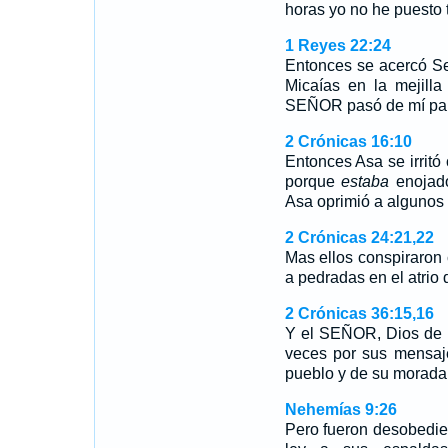
horas yo no he puesto 
1 Reyes 22:24
Entonces se acercó Se
Micaías en la mejilla
SEÑOR pasó de mí para
2 Crónicas 16:10
Entonces Asa se irritó 
porque
estaba
enojado
Asa oprimió a algunos 
2 Crónicas 24:21,22
Mas ellos conspiraron c
a pedradas en el atri
2 Crónicas 36:15,16
Y el SEÑOR, Dios de 
veces por sus mensaj
pueblo y de su morad
Nehemías 9:26
Pero fueron desobedien