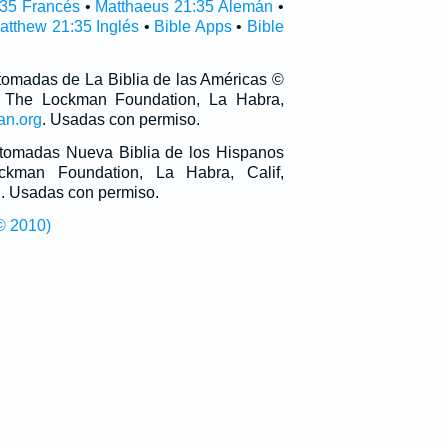
:35 Francés
•
Matthaeus 21:35 Alemán
•
atthew 21:35 Inglés
•
Bible Apps
•
Bible
 tomadas de La Biblia de las Américas ©
 The Lockman Foundation, La Habra,
an.org
. Usadas con permiso.
n tomadas Nueva Biblia de los Hispanos
man Foundation, La Habra, Calif,
g
. Usadas con permiso.
© 2010)