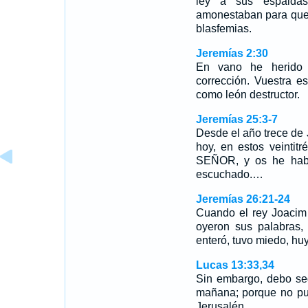
ley a sus espaldas
amonestaban para que 
blasfemias.
Jeremías 2:30
En vano he herido 
corrección. Vuestra e
como león destructor.
Jeremías 25:3-7
Desde el año trece de 
hoy, en estos veintit
SEÑOR, y os he habl
escuchado.…
Jeremías 26:21-24
Cuando el rey Joacim 
oyeron sus palabras, 
enteró, tuvo miedo, hu
Lucas 13:33,34
Sin embargo, debo se
mañana; porque no pu
Jerusalén.…