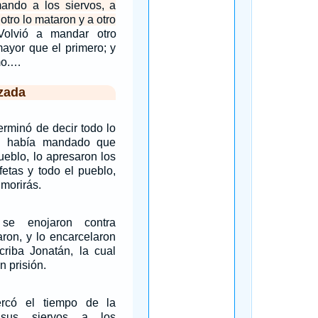
mando a los siervos, a
otro lo mataron y a otro
Volvió a mandar otro
mayor que el primero; y
smo.…
zada
rminó de decir todo lo
 había mandado que
ueblo, lo apresaron los
fetas y todo el pueblo,
 morirás.
 se enojaron contra
aron, y lo encarcelaron
criba Jonatán, la cual
n prisión.
rcó el tiempo de la
 sus siervos a los