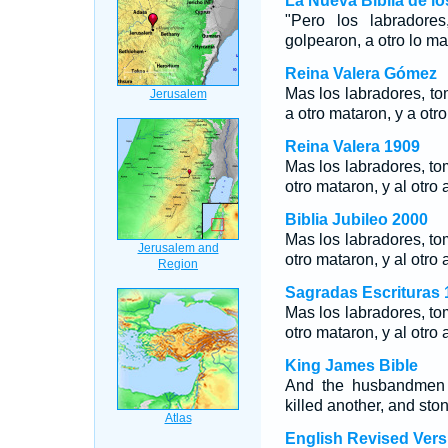
La Nueva Biblia de l
"Pero los labradore
golpearon, a otro lo ma
Reina Valera Gómez
Mas los labradores, to
a otro mataron, y a otr
Reina Valera 1909
Mas los labradores, tom
otro mataron, y al otro
Biblia Jubileo 2000
Mas los labradores, tom
otro mataron, y al otro
Sagradas Escrituras 
Mas los labradores, tom
otro mataron, y al otro
King James Bible
And the husbandmen t
killed another, and sto
English Revised Vers