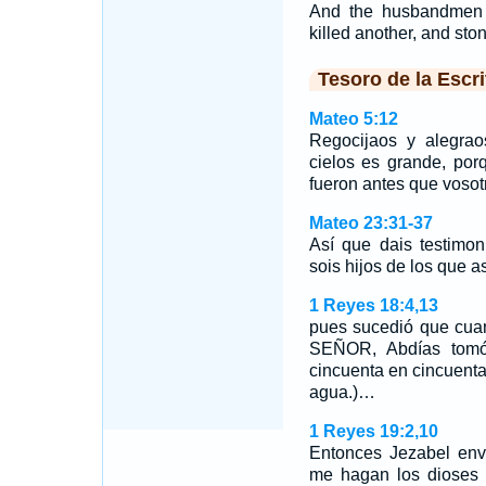
And the husbandmen t
killed another, and sto
Tesoro de la Escri
Mateo 5:12
Regocijaos y alegrao
cielos es grande, por
fueron antes que vosot
Mateo 23:31-37
Así que dais testimo
sois hijos de los que a
1 Reyes 18:4,13
pues sucedió que cuan
SEÑOR, Abdías tomó 
cincuenta en cincuenta
agua.)…
1 Reyes 19:2,10
Entonces Jezabel envi
me hagan los dioses