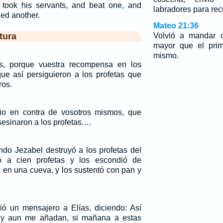
ook his servants, and beat one, and
labradores para reci
ned another.
Mateo 21:36
tura
Volvió a mandar o
mayor que el prim
mismo.
s, porque vuestra recompensa en los
que así persiguieron a los profetas que
ros.
nio en contra de vosotros mismos, que
sesinaron a los profetas.…
do Jezabel destruyó a los profetas del
a cien profetas y los escondió de
 en una cueva, y los sustentó con pan y
ó un mensajero a Elías, diciendo: Así
 y aun me añadan, si mañana a estas