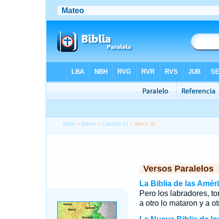
Biblia
>
Mateo
>
Capítulo 21
> Verso 35
Versos Paralelos
La Biblia de las Amér
Pero los labradores, to
a otro lo mataron y a o