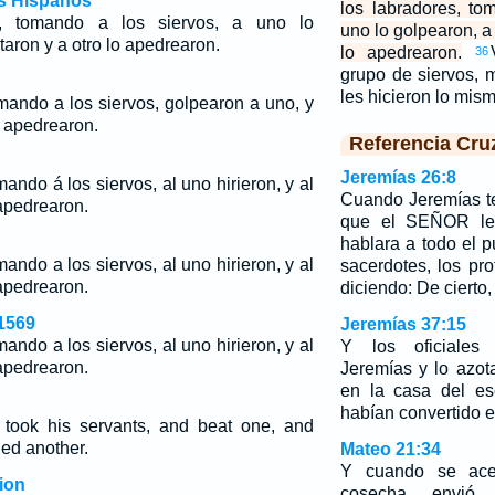
os Hispanos
los labradores, to
s, tomando a los siervos, a uno lo
uno lo golpearon, a 
taron y a otro lo apedrearon.
lo apedrearon.
36
grupo de siervos, 
les hicieron lo mi
mando a los siervos, golpearon a uno, y
o apedrearon.
Referencia Cru
Jeremías 26:8
ando á los siervos, al uno hirieron, y al
Cuando Jeremías te
 apedrearon.
que el SEÑOR le
hablara a todo el p
ando a los siervos, al uno hirieron, y al
sacerdotes, los pro
 apedrearon.
diciendo: De cierto,
1569
Jeremías 37:15
ando a los siervos, al uno hirieron, y al
Y los oficiales
 apedrearon.
Jeremías y lo azot
en la casa del es
habían convertido e
ook his servants, and beat one, and
ned another.
Mateo 21:34
Y cuando se ace
ion
cosecha, envió