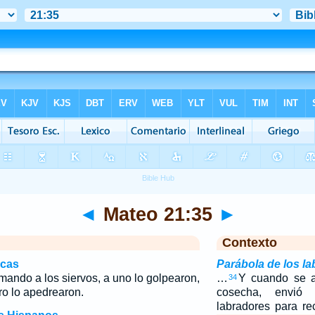
◄
Mateo 21:35
►
Contexto
icas
Parábola de los l
mando a los siervos, a uno lo golpearon,
…
Y cuando se a
34
tro lo apedrearon.
cosecha, envió
labradores para rec