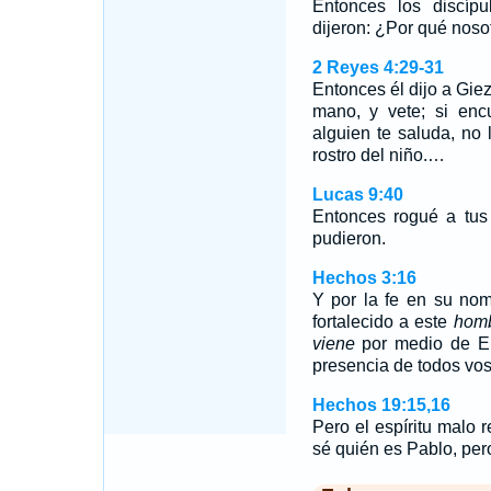
Entonces los discípu
dijeron: ¿Por qué nos
2 Reyes 4:29-31
Entonces él dijo a Giez
mano, y vete; si enc
alguien te saluda, no
rostro del niño.…
Lucas 9:40
Entonces rogué a tus 
pudieron.
Hechos 3:16
Y por la fe en su no
fortalecido a este
hom
viene
por medio de El
presencia de todos vos
Hechos 19:15,16
Pero el espíritu malo r
sé quién es Pablo, pe