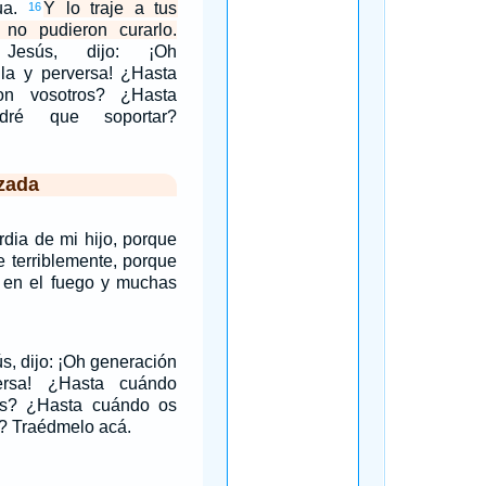
ua.
Y lo traje a tus
16
s no pudieron curarlo.
 Jesús, dijo: ¡Oh
ula y perversa! ¿Hasta
on vosotros? ¿Hasta
dré que soportar?
zada
rdia de mi hijo, porque
re terriblemente, porque
en el fuego y muchas
, dijo: ¡Oh generación
ersa! ¿Hasta cuándo
os? ¿Hasta cuándo os
r? Traédmelo acá.