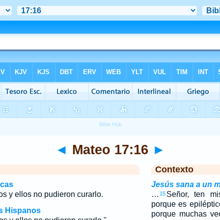
◄
Mateo 17:16
►
Contexto
icas
Jesús sana a un m
los y ellos no pudieron curarlo.
…
Señor, ten mis
15
porque es epiléptic
os Hispanos
porque muchas vec