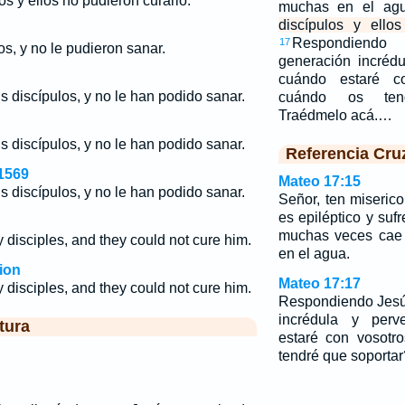
os y ellos no pudieron curarlo."
muchas en el ag
discípulos y ello
Respondiendo
17
los, y no le pudieron sanar.
generación incréd
cuándo estaré c
s discípulos, y no le han podido sanar.
cuándo os ten
Traédmelo acá.…
s discípulos, y no le han podido sanar.
Referencia Cru
1569
Mateo 17:15
s discípulos, y no le han podido sanar.
Señor, ten miserico
es epiléptico y suf
muchas veces cae 
y disciples, and they could not cure him.
en el agua.
ion
Mateo 17:17
y disciples, and they could not cure him.
Respondiendo Jesús
incrédula y perv
tura
estaré con vosotr
tendré que soporta