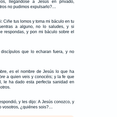
los, llegándose a Jesús en privado,
otros no pudimos expulsarlo?…
i: Ciñe tus lomos y toma mi báculo en tu
uentras a alguno, no lo saludes, y si
 le respondas, y pon mi báculo sobre el
discípulos que lo echaran fuera, y no
mbre,
es
el nombre de Jesús lo que ha
bre
a quien veis y conocéis; y la fe que
, le ha dado esta perfecta sanidad en
otros.
espondió, y les dijo: A Jesús conozco, y
ro vosotros, ¿quiénes sois?…