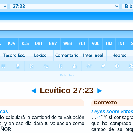
◄
Levítico 27:23
►
Contexto
icas
Leyes sobre votos
le calculará la cantidad de tu valuación
…
``Y si consag
22
eo; y en ese día dará tu valuación como
que ha comprado,
SEÑOR.
campo de su pro