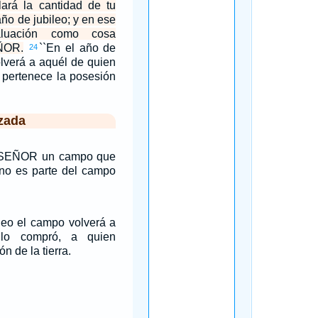
lará la cantidad de tu
año de jubileo; y en ese
luación como cosa
ÑOR.
``En el año de
24
olverá a aquél de quien
 pertenece la posesión
zada
l SEÑOR un campo que
no es parte del campo
ileo el campo volverá a
lo compró, a quien
n de la tierra.