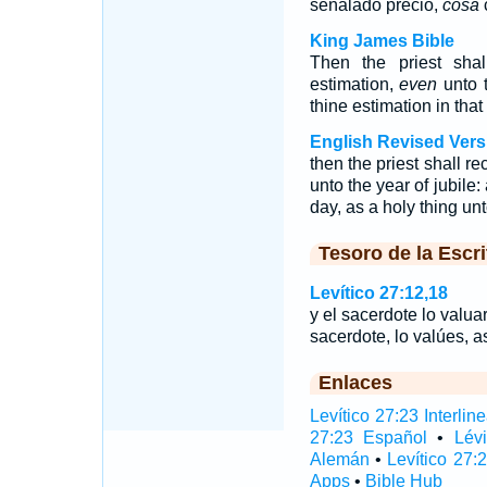
señalado precio,
cosa
King James Bible
Then the priest sha
estimation,
even
unto t
thine estimation in that
English Revised Vers
then the priest shall r
unto the year of jubile:
day, as a holy thing u
Tesoro de la Escri
Levítico 27:12,18
y el sacerdote lo valu
sacerdote, lo valúes, a
Enlaces
Levítico 27:23 Interline
27:23 Español
•
Lév
Alemán
•
Levítico 27:
Apps
•
Bible Hub