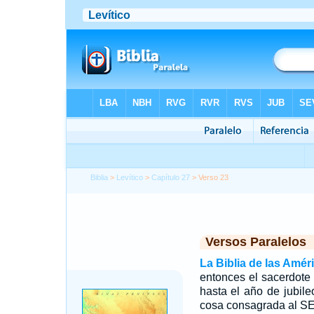
Biblia
>
Levítico
>
Capítulo 27
> Verso 23
Versos Paralelos
La Biblia de las Amér
entonces el sacerdote 
hasta el año de jubil
cosa consagrada al 