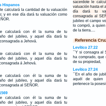
sacerdote le calcu
os Hispanos
valuación hasta el 
le calculará la cantidad de tu valuación
día dará tu va
eo; y en ese día dará tu valuación como
consagrada al SE
SEÑOR.
jubileo el campo v
lo compró, a quien
de la tierra.…
te calculará con él la suma de tu
año del jubileo, y aquel día dará tu
Referencia Cru
consagrada a Jehová.
Levítico 27:22
``Y si consagra a
te calculará con él la suma de tu
ha comprado, que 
año del jubileo, y aquel día dará tu
de su propiedad,
 consagrada á Jehová.
Levítico 27:24
``En el año de jub
te calculará con él la suma de tu
aquél de quien 
año del jubileo, y aquel día dará tu
pertenece la posesió
consagrada al SEÑOR.
1569
te calculará con él la suma de tu
año del jubileo, y aquel día dará tu