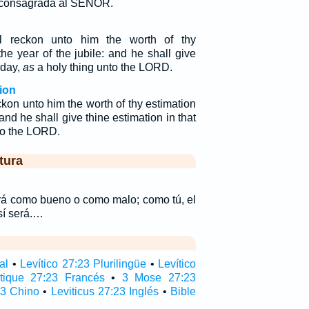
consagrada al SEÑOR.
ll reckon unto him the worth of thy
he year of the jubile: and he shall give
 day,
as
a holy thing unto the LORD.
ion
eckon unto him the worth of thy estimation
 and he shall give thine estimation in that
nto the LORD.
tura
ará como bueno o como malo; como tú, el
sí será.…
al
•
Levítico 27:23 Plurilingüe
•
Levítico
itique 27:23 Francés
•
3 Mose 27:23
23 Chino
•
Leviticus 27:23 Inglés
•
Bible