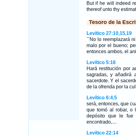
But if he will indeed r
thereof unto thy estimat
Tesoro de la Escri
Levítico 27:10,15,19
``No lo reemplazará ni
malo por el bueno; pe
entonces ambos, el ani
Levítico 5:16
Hará restitución por 
sagradas, y añadirá a
sacerdote. Y el sacerd
de la ofrenda por la cu
Levítico 6:4,5
será, entonces, que cu
que tomó al robar, o 
depósito que le fue
encontrado,…
Levítico 22:14