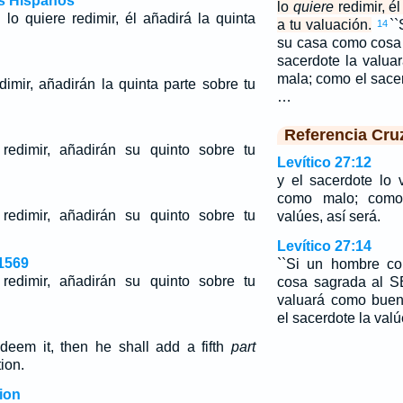
os Hispanos
lo
quiere
redimir, él
 lo quiere redimir, él añadirá la quinta
a tu valuación.
`
14
su casa como cosa
sacerdote la valu
mala; como el sacer
dimir, añadirán la quinta parte sobre tu
…
Referencia Cru
redimir, añadirán su quinto sobre tu
Levítico 27:12
y el sacerdote lo
como malo; como 
redimir, añadirán su quinto sobre tu
valúes, así será.
Levítico 27:14
1569
``Si un hombre c
redimir, añadirán su quinto sobre tu
cosa sagrada al S
valuará como bue
el sacerdote la valú
redeem it, then he shall add a fifth
part
ion.
ion