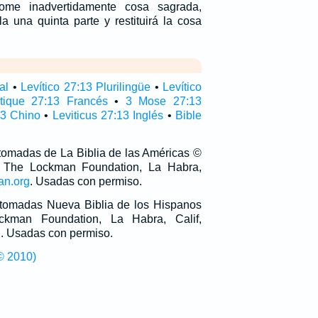
me inadvertidamente cosa sagrada,
a una quinta parte y restituirá la cosa
al
•
Levítico 27:13 Plurilingüe
•
Levítico
itique 27:13 Francés
•
3 Mose 27:13
13 Chino
•
Leviticus 27:13 Inglés
•
Bible
 tomadas de La Biblia de las Américas ©
 The Lockman Foundation, La Habra,
an.org
. Usadas con permiso.
n tomadas Nueva Biblia de los Hispanos
man Foundation, La Habra, Calif,
g
. Usadas con permiso.
© 2010)