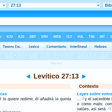
◄
Levítico 27:13
►
Contexto
icas
Leyes sobre votos
él lo
quiere
redimir, él añadirá la quinta
…
y el sacerdote
12
o como malo; como
valúes, así será.
13