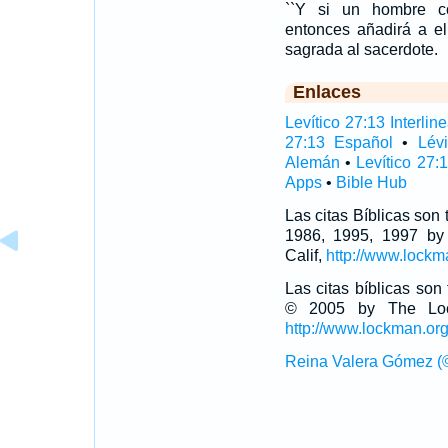
``Y si un hombre co
entonces añadirá a ell
sagrada al sacerdote.
Enlaces
Levítico 27:13 Interline
27:13 Español
•
Lév
Alemán
•
Levítico 27:
Apps
•
Bible Hub
Las citas Bíblicas son
1986, 1995, 1997 by
Calif,
http://www.lockm
Las citas bíblicas so
© 2005 by The Lock
http://www.lockman.or
Reina Valera Gómez (