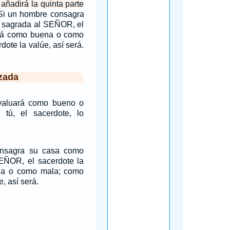
 añadirá la quinta parte
`Si un hombre consagra
 sagrada al SEÑOR, el
ará como buena o como
dote la valúe, así será.
zada
 valuará como bueno o
tú, el sacerdote, lo
onsagra su casa como
EÑOR, el sacerdote la
na o como mala; como
e, así será.