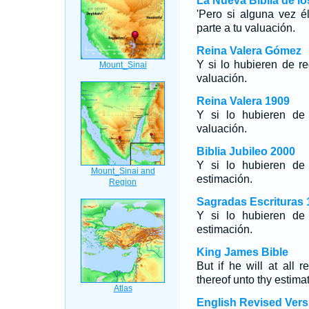
La Nueva Biblia de l
'Pero si alguna vez él
parte a tu valuación.
Reina Valera Gómez
Y si lo hubieren de re
valuación.
Reina Valera 1909
Y si lo hubieren de 
valuación.
Biblia Jubileo 2000
Y si lo hubieren de 
estimación.
Sagradas Escrituras 
Y si lo hubieren de 
estimación.
King James Bible
But if he will at all 
thereof unto thy estimat
English Revised Vers