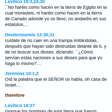
Levítico 18:3,24,30
``No haréis como hacen en la tierra de Egipto en la
cual morasteis, ni haréis como hacen en la tierra
de Canaán adonde yo os llevo; no andaréis en sus
estatutos.…
Deuteronomio 12:30,31
cuídate de no caer en una trampa imitándolas,
después que hayan sido destruidas delante de ti, y
de no buscar sus dioses, diciendo: ``¿Cómo
servían estas naciones a sus dioses para que yo
haga lo mismo?…
Jeremías 10:1,2
Oíd la palabra que el SEÑOR os habla, oh casa de
Israel.…
therefore
Levítico 18:27
(porque los hombres de esta tierra que
fueron