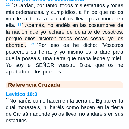
``Guardad, por tanto, todos mis estatutos y todas
22
mis ordenanzas, y cumplidlos, a fin de que no os
vomite la tierra a la cual os llevo para morar en
ella.
``Además, no andéis en las costumbres de
23
la nación que yo echaré de delante de vosotros;
porque ellos hicieron todas estas cosas, yo los
aborrecí.
``Por eso os he dicho: `Vosotros
24
poseeréis su tierra, y yo mismo os la daré para
que la poseáis, una tierra que mana leche y miel.'
Yo soy el SEÑOR vuestro Dios, que os he
apartado de los pueblos.…
Referencia Cruzada
Levítico 18:3
``No haréis como hacen en la tierra de Egipto en la
cual morasteis, ni haréis como hacen en la tierra
de Canaán adonde yo os llevo; no andaréis en sus
estatutos.