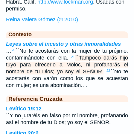
Habra, Calif,
http://www.lockman.org
. Usadas con
permiso.
Reina Valera Gómez (© 2010)
Contexto
Leyes sobre el incesto y otras inmoralidades
…
``No te acostarás con la mujer de tu prójimo,
20
contaminándote con ella.
``Tampoco darás hijo
21
tuyo para ofrecerlo a Moloc, ni profanarás el
nombre de tu Dios; yo soy el SEÑOR.
``No te
22
acostarás con varón como los que se acuestan
con mujer; es una abominación.…
Referencia Cruzada
Levítico 19:12
``Y no juraréis en falso por mi nombre, profanando
así el nombre de tu Dios; yo soy el SEÑOR.
Levítico 20:2