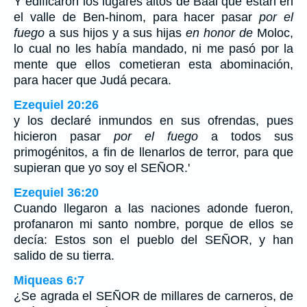
Y edificaron los lugares altos de Baal que están en
el valle de Ben-hinom, para hacer pasar
por el
fuego
a sus hijos y a sus hijas
en honor de
Moloc,
lo cual no les había mandado, ni me pasó por la
mente que ellos cometieran esta abominación,
para hacer que Judá pecara.
Ezequiel 20:26
y los declaré inmundos en sus ofrendas, pues
hicieron pasar
por el fuego
a todos sus
primogénitos, a fin de llenarlos de terror, para que
supieran que yo soy el SEÑOR.'
Ezequiel 36:20
Cuando llegaron a las naciones adonde fueron,
profanaron mi santo nombre, porque de ellos se
decía: Estos son el pueblo del SEÑOR, y han
salido de su tierra.
Miqueas 6:7
¿Se agrada el SEÑOR de millares de carneros, de