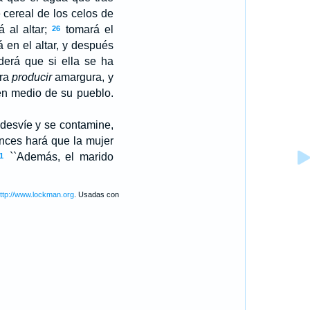
 cereal de los celos de
á al altar;
tomará el
26
en el altar, y después
erá que si ella se ha
ara
producir
amargura, y
 en medio de su pueblo.
 desvíe y se contamine,
nces hará que la mujer
``Además, el marido
1
ttp://www.lockman.org
. Usadas con