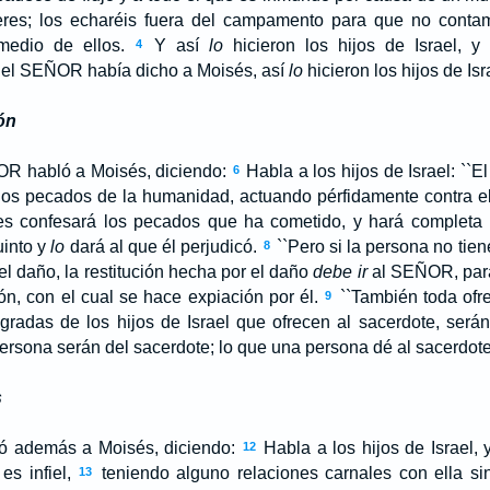
es; los echaréis fuera del campamento para que no cont
medio de ellos.
Y así
lo
hicieron los hijos de Israel, y
4
el S
EÑOR
había dicho a Moisés, así
lo
hicieron los hijos de Isr
ón
OR
habló a Moisés, diciendo:
Habla a los hijos de Israel: ``
6
los pecados de la humanidad, actuando pérfidamente contra e
s confesará los pecados que ha cometido, y hará completa r
uinto y
lo
dará al que él perjudicó.
``Pero si la persona no tien
8
 el daño, la restitución hecha por el daño
debe ir
al S
EÑOR
, pa
ón, con el cual se hace expiación por él.
``También toda ofr
9
gradas de los hijos de Israel que ofrecen al sacerdote, será
rsona serán del sacerdote; lo que una persona dé al sacerdote 
s
ó además a Moisés, diciendo:
Habla a los hijos de Israel, y
12
es infiel,
teniendo alguno relaciones carnales con ella s
13