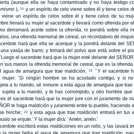
ierta (aunque ella se haya contaminado y no haya testigo con
o
mismo
),
y un espíritu de celo viene sobre él y tiene celos 
14
i viene un espíritu de celos sobre él y tiene celos de su muj
bre llevará su mujer al sacerdote y llevará
como
ofrenda por e
no derramará aceite sobre la ofrenda, ni pondrá sobre ella i
elos, una ofrenda memorial de cereal, un recordatorio de iniqui
cerdote hará que ella se acerque y la pondrá delante del S
E
una vasija de barro; y tomará del polvo que está sobre el pi
`Luego el sacerdote hará que la mujer esté delante del S
EÑOR
en sus manos la ofrenda memorial de cereal, que es la ofrenda
el agua de amargura que trae maldición.
``Y el sacerdote h
19
a mujer: `Si ningún hombre se ha acostado contigo, y si n
jeta a tu marido, sé inmune a esta agua de amargura que trae
o
sujeta a tu marido, y te has corrompido, y otro hombre que
es el sacerdote hará que la mujer jure con el juramento de ma
ÑOR
te haga maldición y juramento entre tu pueblo, haciendo e
 se hinche;
y esta agua que trae maldición entrará en tus e
22
muslo se enjute.' Y la mujer dirá: `Amén, amén.'
cerdote escribirá estas maldiciones en un rollo, y las lavará 
la mujer beba el agua de amargura que trae maldición, par