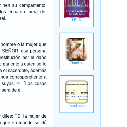
aminen su campamento,
 los echaron fuera del
ael.
El hombre o la mujer que
l S
EÑOR
, esa persona
estitución por el daño
e pariente a quien se le
ra el sacerdote, además
enda correspondiente a
n suyas.
``Las cosas
10
será de él.
 diles: ``Si la mujer de
in que su marido se dé