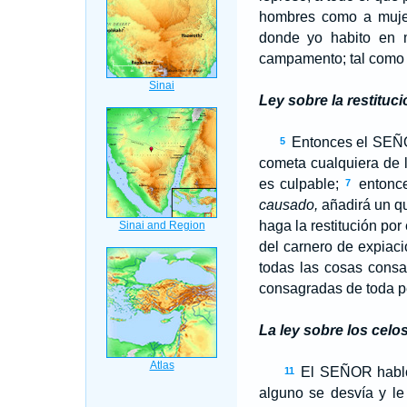
hombres como a mujer
donde yo habito en 
campamento; tal como 
Ley sobre la restituci
Entonces el S
EÑ
5
cometa cualquiera de 
es culpable;
entonce
7
causado,
añadirá un q
haga la restitución por
del carnero de expiaci
todas las cosas consa
consagradas de toda pe
La ley sobre los celo
El S
EÑOR
habl
11
alguno se desvía y le 