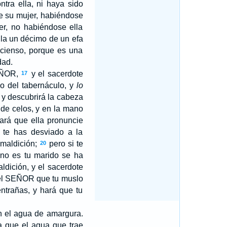
tra ella, ni haya sido
de su mujer, habiéndose
er, no habiéndose ella
lla un décimo de un efa
ncienso, porque es una
dad.
ÑOR
,
y el sacerdote
17
so del tabernáculo, y
lo
y descubrirá la cabeza
 de celos, y en la mano
ará que ella pronuncie
o te has desviado a la
 maldición;
pero si te
20
 no es tu marido se ha
ldición, y el sacerdote
l S
EÑOR
que tu muslo
ntrañas, y hará que tu
en el agua de amargura.
a que el agua que trae