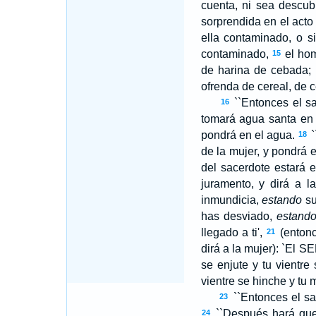
cuenta, ni sea descub
sorprendida en el act
ella contaminado, o s
contaminado,
el hom
15
de harina de cebada; 
ofrenda de cereal, de c
``Entonces el sa
16
tomará agua santa en 
pondrá en el agua.
`
18
de la mujer, y pondrá 
del sacerdote estará 
juramento, y dirá a l
inmundicia,
estando
su
has desviado,
estand
llegado a ti',
(entonc
21
dirá a la mujer): `El S
E
se enjute y tu vientre
vientre se hinche y tu 
``Entonces el sa
23
``Después hará que 
24