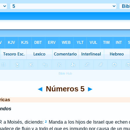
◄
Números 5
►
ricas
undos
R
a Moisés, diciendo:
Manda a los hijos de Israel que echen
2
 padece de flujo y a todo el que es inmundo por causa de un mu