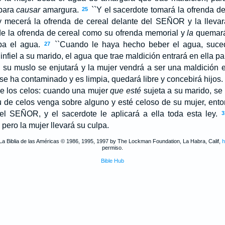
 para
causar
amargura.
``Y el sacerdote tomará la ofrenda de
25
y mecerá la ofrenda de cereal delante del S
EÑOR
y la llevar
e la ofrenda de cereal como su ofrenda memorial y
la
quemará 
ba el agua.
``Cuando le haya hecho beber el agua, suced
27
nfiel a su marido, el agua que trae maldición entrará en ella p
, su muslo se enjutará y la mujer vendrá a ser una maldición
se ha contaminado y es limpia, quedará libre y concebirá hijos.
de los celos: cuando una mujer
que esté
sujeta a su marido, se
u de celos venga sobre alguno y esté celoso de su mujer, ento
el S
EÑOR
, y el sacerdote le aplicará a ella toda esta ley.
3
 pero la mujer llevará su culpa.
La Biblia de las Américas © 1986, 1995, 1997 by The Lockman Foundation, La Habra, Calif,
h
permiso.
Bible Hub