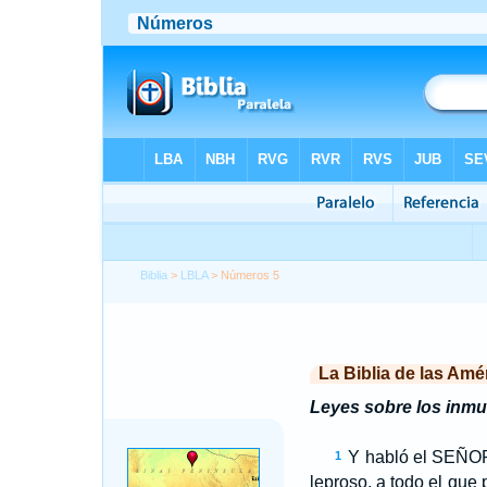
Biblia
>
LBLA
> Números 5
La Biblia de las Amé
Leyes sobre los inm
Y habló el S
EÑO
1
leproso, a todo el que