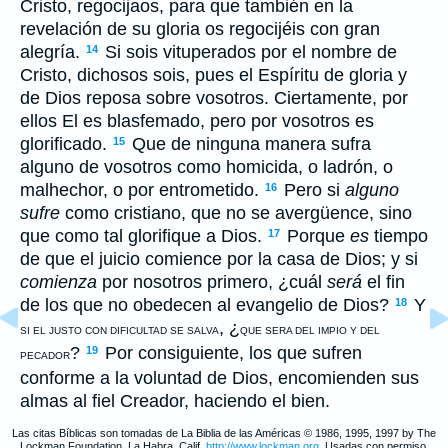
Cristo, regocijaos, para que también en la
revelación de su gloria os regocijéis con gran
alegría.
Si sois vituperados por el nombre de
14
Cristo, dichosos sois, pues el Espíritu de gloria y
de Dios reposa sobre vosotros. Ciertamente, por
ellos El es blasfemado, pero por vosotros es
glorificado.
Que de ninguna manera sufra
15
alguno de vosotros como homicida, o ladrón, o
malhechor, o por entrometido.
Pero si
alguno
16
sufre
como cristiano, que no se avergüence, sino
que como tal glorifique a Dios.
Porque
es
tiempo
17
de que el juicio comience por la casa de Dios; y si
comienza
por nosotros primero, ¿cuál
será
el fin
de los que no obedecen al evangelio de Dios?
Y
18
, ¿
SI EL JUSTO CON DIFICULTAD SE SALVA
QUE SERA DEL IMPIO Y DEL
?
Por consiguiente, los que sufren
19
PECADOR
conforme a la voluntad de Dios, encomienden sus
almas al fiel Creador, haciendo el bien.
Las citas Bíblicas son tomadas de La Biblia de las Américas © 1986, 1995, 1997 by The
Lockman Foundation, La Habra, Calif,
http://www.lockman.org
. Usadas con permiso.