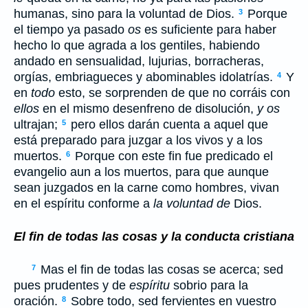
humanas, sino para la voluntad de Dios.
Porque
3
el tiempo ya pasado
os
es suficiente para haber
hecho lo que agrada a los gentiles, habiendo
andado en sensualidad, lujurias, borracheras,
orgías, embriagueces y abominables idolatrías.
Y
4
en
todo
esto, se sorprenden de que no corráis con
ellos
en el mismo desenfreno de disolución,
y os
ultrajan;
pero ellos darán cuenta a aquel que
5
está preparado para juzgar a los vivos y a los
muertos.
Porque con este fin fue predicado el
6
evangelio aun a los muertos, para que aunque
sean juzgados en la carne como hombres, vivan
en el espíritu conforme a
la voluntad de
Dios.
El fin de todas las cosas y la conducta cristiana
Mas el fin de todas las cosas se acerca; sed
7
pues prudentes y de
espíritu
sobrio para la
oración.
Sobre todo, sed fervientes en vuestro
8