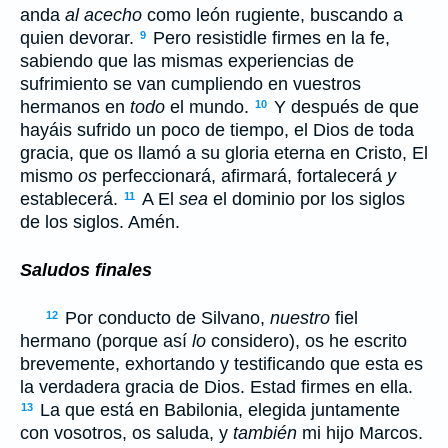
anda
al acecho
como león rugiente, buscando a
quien devorar.
Pero resistidle firmes en la fe,
9
sabiendo que las mismas experiencias de
sufrimiento se van cumpliendo en vuestros
hermanos en
todo
el mundo.
Y después de que
10
hayáis sufrido un poco de tiempo, el Dios de toda
gracia, que os llamó a su gloria eterna en Cristo, El
mismo
os
perfeccionará, afirmará, fortalecerá
y
establecerá.
A El
sea
el dominio por los siglos
11
de los siglos. Amén.
Saludos finales
Por conducto de Silvano,
nuestro
fiel
12
hermano (porque así
lo
considero), os he escrito
brevemente, exhortando y testificando que esta es
la verdadera gracia de Dios. Estad firmes en ella.
La que está en Babilonia, elegida juntamente
13
con vosotros, os saluda, y
también
mi hijo Marcos.