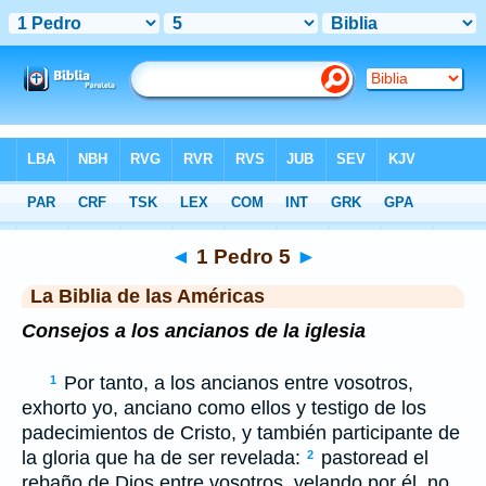
Biblia
>
LBLA
> 1 Pedro 5
◄
1 Pedro 5
►
La Biblia de las Américas
Consejos a los ancianos de la iglesia
Por tanto, a los ancianos entre vosotros,
1
exhorto yo, anciano como ellos y testigo de los
padecimientos de Cristo, y también participante de
la gloria que ha de ser revelada:
pastoread el
2
rebaño de Dios entre vosotros, velando por él, no