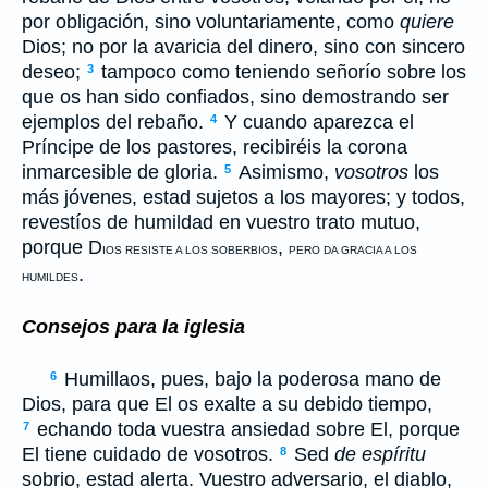
por obligación, sino voluntariamente, como
quiere
Dios; no por la avaricia del dinero, sino con sincero
deseo;
tampoco como teniendo señorío sobre los
3
que os han sido confiados, sino demostrando ser
ejemplos del rebaño.
Y cuando aparezca el
4
Príncipe de los pastores, recibiréis la corona
inmarcesible de gloria.
Asimismo,
vosotros
los
5
más jóvenes, estad sujetos a los mayores; y todos,
revestíos de humildad en vuestro trato mutuo,
porque D
,
IOS RESISTE A LOS SOBERBIOS
PERO DA GRACIA A LOS
.
HUMILDES
Consejos para la iglesia
Humillaos, pues, bajo la poderosa mano de
6
Dios, para que El os exalte a su debido tiempo,
echando toda vuestra ansiedad sobre El, porque
7
El tiene cuidado de vosotros.
Sed
de espíritu
8
sobrio, estad alerta. Vuestro adversario, el diablo,