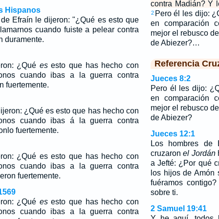
contra Madián? Y l
os Hispanos
Pero él les dijo:
2
de Efraín le dijeron: "¿Qué es esto que
en comparación c
llamarnos cuando fuiste a pelear contra
mejor el rebusco de
on duramente.
de Abiezer?…
Referencia Cru
jeron: ¿Qué
es
esto que has hecho con
onos cuando ibas a la guerra contra
Jueces 8:2
n fuertemente.
Pero él les dijo: 
en comparación c
mejor el rebusco de
ijeron: ¿Qué es esto que has hecho con
de Abiezer?
onos cuando ibas á la guerra contra
onlo fuertemente.
Jueces 12:1
Los hombres de E
cruzaron
el Jordán
h
eron: ¿Qué
es
esto que has hecho con
a Jefté: ¿Por qué c
onos cuando ibas a la guerra contra
los hijos de Amón 
eron fuertemente.
fuéramos contigo
1569
sobre ti.
jeron: ¿Qué
es
esto que has hecho con
2 Samuel 19:41
onos cuando ibas a la guerra contra
Y he aquí, todos 