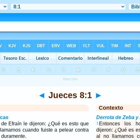
◄
Jueces 8:1
►
Contexto
icas
Derrota de Zeba y
de Efraín le dijeron: ¿Qué es esto que
Entonces los h
1
llamarnos cuando fuiste a pelear contra
dijeron: ¿Qué es e
n duramente.
al no llamarnos c