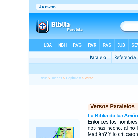
Biblia
>
Jueces
>
Capítulo 8
> Verso 1
Versos Paralelos
La Biblia de las Amér
Entonces los hombres 
nos has hecho, al no 
Madián? Y lo criticaro