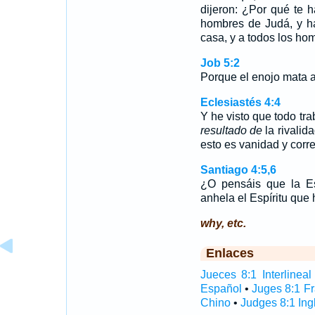
dijeron: ¿Por qué te 
hombres de Judá, y ha
casa, y a todos los ho
Job 5:2
Porque el enojo mata al
Eclesiastés 4:4
Y he visto que todo tr
resultado de
la rivalid
esto es vanidad y correr
Santiago 4:5,6
¿O pensáis que la Es
anhela el Espíritu qu
why, etc.
Enlaces
Jueces 8:1 Interlineal
Español
•
Juges 8:1 F
Chino
•
Judges 8:1 Ing