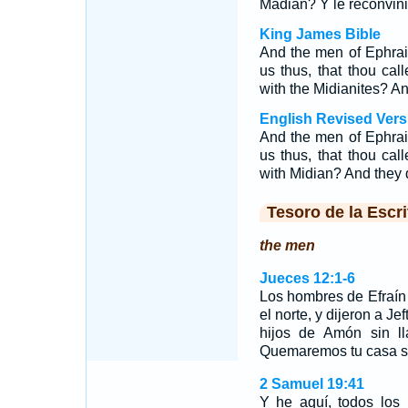
Madián? Y le reconvini
King James Bible
And the men of Ephrai
us thus, that thou cal
with the Midianites? An
English Revised Vers
And the men of Ephrai
us thus, that thou cal
with Midian? And they d
Tesoro de la Escri
the men
Jueces 12:1-6
Los hombres de Efraín
el norte, y dijeron a Je
hijos de Amón sin l
Quemaremos tu casa s
2 Samuel 19:41
Y he aquí, todos los 