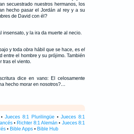
han secuestrado nuestros hermanos, los
n hecho pasar el Jordán al rey y a su
mbres de David con él?
 insensato, y la ira da muerte al necio.
abajo y toda
obra
hábil que se hace, es
el
ad entre el hombre y su prójimo. También
 tras el viento.
critura dice en vano: El celosamente
e ha hecho morar en nosotros?…
•
Jueces 8:1 Plurilingüe
•
Jueces 8:1
rancés
•
Richter 8:1 Alemán
•
Jueces 8:1
lés
•
Bible Apps
•
Bible Hub