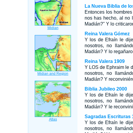
La Nueva Biblia de l
Entonces los hombres 
nos has hecho, al no 
Madián?" Y lo criticar
Reina Valera Gómez
Y los de Efraín le di
nosotros, no llamánd
Madián? Y lo regañaro
Reina Valera 1909
Y LOS de Ephraim le d
nosotros, no llamánd
Madián? Y reconviniér
Biblia Jubileo 2000
Y los de Efraín le dij
nosotros, no llamánd
Madián? Y le reconvini
Sagradas Escrituras 
Y los de Efraín le di
nosotros, no llamánd