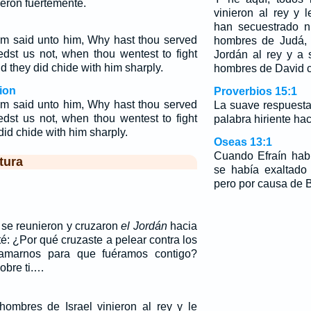
eron fuertemente.
vinieron al rey y 
han secuestrado n
m said unto him, Why hast thou served
hombres de Judá, 
ledst us not, when thou wentest to fight
Jordán al rey y a 
d they did chide with him sharply.
hombres de David c
ion
Proverbios 15:1
m said unto him, Why hast thou served
La suave respuesta 
ledst us not, when thou wentest to fight
palabra hiriente hace
id chide with him sharply.
Oseas 13:1
Cuando Efraín hab
tura
se había exaltado
pero por causa de B
 se reunieron y cruzaron
el Jordán
hacia
fté: ¿Por qué cruzaste a pelear contra los
lamarnos para que fuéramos contigo?
obre ti.…
hombres de Israel vinieron al rey y le