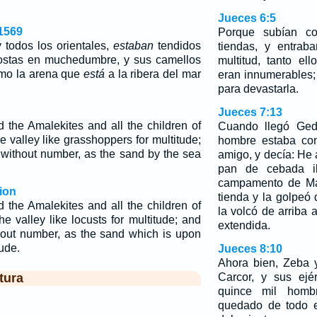
Jueces 6:5
1569
Porque subían c
 todos los orientales,
estaban
tendidos
tiendas, y entrab
gostas en muchedumbre, y sus camellos
multitud, tanto e
omo la arena que
está
a la ribera del mar
eran innumerables; 
para devastarla.
Jueces 7:13
 the Amalekites and all the children of
Cuando llegó Ged
he valley like grasshoppers for multitude;
hombre estaba co
without number, as the sand by the sea
amigo, y decía: He 
pan de cebada i
campamento de Mad
ion
tienda y la golpeó
 the Amalekites and all the children of
la volcó de arriba 
he valley like locusts for multitude; and
extendida.
hout number, as the sand which is upon
tude.
Jueces 8:10
Ahora bien, Zeba 
tura
Carcor, y sus ejé
quince mil homb
quedado de todo el