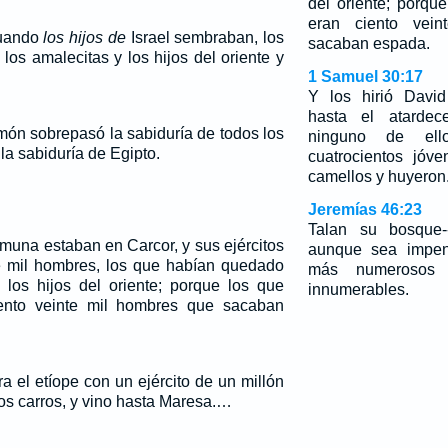
del oriente; porqu
eran ciento vei
cuando
los hijos de
Israel sembraban, los
sacaban espada.
los amalecitas y los hijos del oriente y
1 Samuel 30:17
Y los hirió Davi
hasta el atardece
món sobrepasó la sabiduría de todos los
ninguno de ell
 la sabiduría de Egipto.
cuatrocientos jóv
camellos y huyeron
Jeremías 46:23
Talan su bosque-
muna estaban en Carcor, y sus ejércitos
aunque sea impen
e mil hombres, los que habían quedado
más numerosos 
e los hijos del oriente; porque los que
innumerables.
ento veinte mil hombres que sacaban
ra el etíope con un ejército de un millón
tos carros, y vino hasta Maresa.…