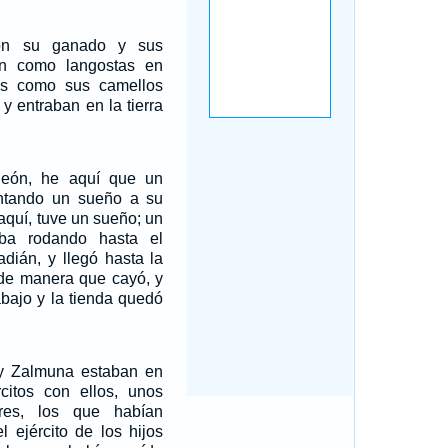
on su ganado y sus
an como langostas en
llos como sus camellos
y entraban en la tierra
eón, he aquí que un
ntando un sueño a su
aquí, tuve un sueño; un
ba rodando hasta el
ián, y llegó hasta la
 de manera que cayó, y
abajo y la tienda quedó
y Zalmuna estaban en
rcitos con ellos, unos
res, los que habían
 ejército de los hijos