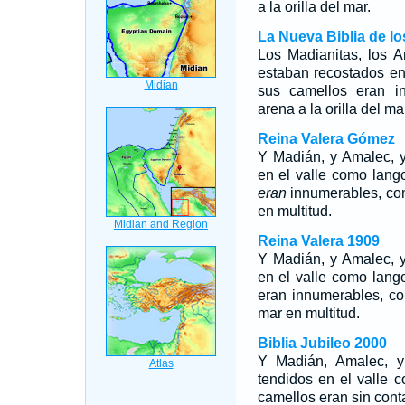
a la orilla del mar.
La Nueva Biblia de l
Los Madianitas, los A
estaban recostados en
sus camellos eran i
arena a la orilla del mar
Reina Valera Gómez
Y Madián, y Amalec, y
en el valle como lan
eran
innumerables, com
en multitud.
Reina Valera 1909
Y Madián, y Amalec, y
en el valle como lan
eran innumerables, co
mar en multitud.
Biblia Jubileo 2000
Y Madián, Amalec, y 
tendidos en el valle
camellos eran sin cont