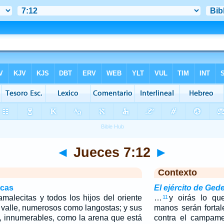
◄
Jueces 7:12
►
Contexto
icas
El ejército de Ge
amalecitas y todos los hijos del oriente
…
y oirás lo qu
11
 valle, numerosos como langostas; y sus
manos serán forta
 innumerables, como la arena que está
contra el campame