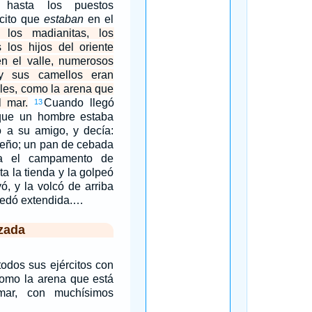
 hasta los puestos
rcito que
estaban
en el
 los madianitas, los
 los hijos del oriente
en el valle, numerosos
y sus camellos eran
les, como la arena que
l mar.
Cuando llegó
13
que un hombre estaba
 a su amigo, y decía:
ueño; un pan de cebada
ta el campamento de
ta la tienda y la golpeó
, y la volcó de arriba
quedó extendida.…
zada
 todos sus ejércitos con
 como la arena que está
mar, con muchísimos