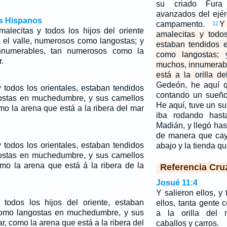
su criado Fura
avanzados del ejé
os Hispanos
campamento.
Y
12
malecitas y todos los hijos del oriente
amalecitas y todos
 el valle, numerosos como langostas; y
estaban tendidos 
nnumerables, tan numerosos como la
como langostas; 
.
muchos, innumerab
está a la orilla de
Gedeón, he aquí 
 todos los orientales, estaban tendidos
contando un sueño
gostas en muchedumbre, y sus camellos
He aquí, tuve un s
o la arena que está a la ribera del mar
iba rodando has
Madián, y llegó has
de manera que cayó
 todos los orientales, estaban tendidos
abajo y la tienda 
gostas en muchedumbre, y sus camellos
mo la arena que está á la ribera de la
Referencia Cru
Josué 11:4
Y salieron ellos, y
todos los hijos del oriente,
estaban
ellos, tanta gente
 como langostas en muchedumbre, y sus
a la orilla del 
ar, como la arena que
está
a la ribera del
caballos y carros.