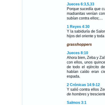
Jueces 6:3,5,33
Porque sucedía que 
madianitas venían con 
subían contra ellos;…
1 Reyes 4:30
Y la sabiduría de Salo
hijos del oriente y toda
grasshoppers
Jueces 8:10
Ahora bien, Zeba y Zal
con ellos, unos quinc
de todo el ejército d
habían caído eran ci
espada.
2 Crónicas 14:9-12
Y salió contra ellos Ze
de hombres
y trescien
Salmos 3:1