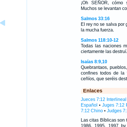
¡Oh SEÑOR, cómo se 
Muchos se levantan con
Salmos 33:16
El rey no se salva por g
la mucha fuerza.
Salmos 118:10-12
Todas las naciones 
ciertamente las destru
Isaías 8:9,10
Quebrantaos, pueblos,
confines todos de la 
ceñíos, que seréis de
Enlaces
Jueces 7:12 Interlineal
Español
•
Juges 7:12 
7:12 Chino
•
Judges 7:
Las citas Bíblicas son
1986, 1995, 1997 by