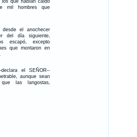
e los que habían caído
nte mil hombres que
d desde el anochecer
r del día siguiente,
os escapó, excepto
enes que montaron en
.
-declara el SEÑOR--
etrable, aunque sean
que las langostas,