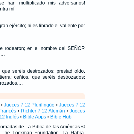
han multiplicado mis adversarios!
tra mí.
ran ejército; ni es librado el valiente por
me rodearon; en el nombre del SEÑOR
í.…
 que seréis destrozados; prestad oído,
tierra; ceñíos, que seréis destrozados;
strozados.…
•
Jueces 7:12 Plurilingüe
•
Jueces 7:12
Francés
•
Richter 7:12 Alemán
•
Jueces
12 Inglés
•
Bible Apps
•
Bible Hub
 tomadas de La Biblia de las Américas ©
 The Lockman Foundation, La Habra,