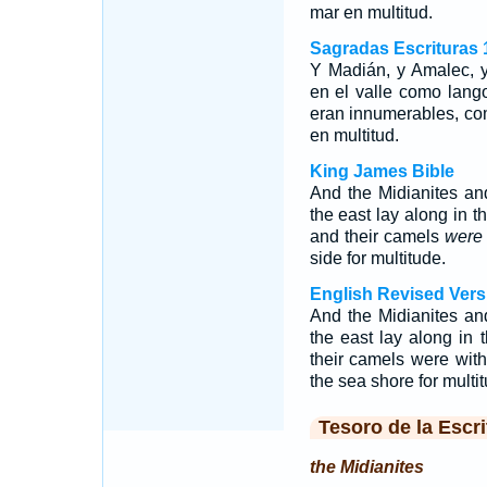
mar en multitud.
Sagradas Escrituras 
Y Madián, y Amalec, y
en el valle como lan
eran innumerables, c
en multitud.
King James Bible
And the Midianites and
the east lay along in t
and their camels
were
side for multitude.
English Revised Vers
And the Midianites and
the east lay along in t
their camels were wit
the sea shore for multi
Tesoro de la Escri
the Midianites