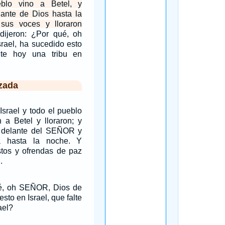
blo vino a Betel, y
lante de Dios hasta la
sus voces y lloraron
dijeron: ¿Por qué, oh
rael, ha sucedido esto
lte hoy una tribu en
zada
Israel y todo el pueblo
n a Betel y lloraron; y
í delante del SEÑOR y
a hasta la noche. Y
stos y ofrendas de paz
.
ué, oh SEÑOR, Dios de
esto en Israel, que falte
ael?