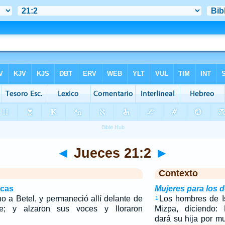
◄
Jueces 21:2
►
Contexto
icas
Mujeres para los 
o a Betel, y permaneció allí delante de
Los hombres de I
1
e; y alzaron sus voces y lloraron
Mizpa, diciendo:
dará su hija por m