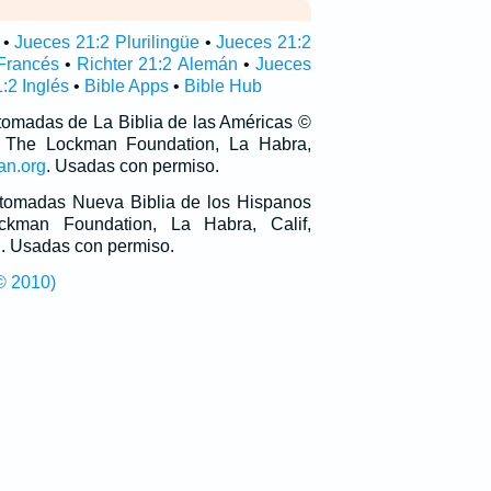
•
Jueces 21:2 Plurilingüe
•
Jueces 21:2
Francés
•
Richter 21:2 Alemán
•
Jueces
:2 Inglés
•
Bible Apps
•
Bible Hub
 tomadas de La Biblia de las Américas ©
 The Lockman Foundation, La Habra,
an.org
. Usadas con permiso.
n tomadas Nueva Biblia de los Hispanos
man Foundation, La Habra, Calif,
g
. Usadas con permiso.
© 2010)