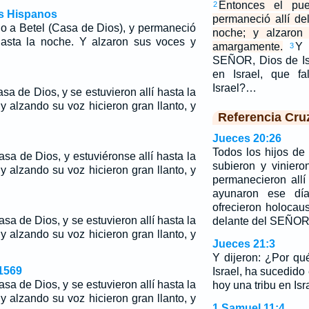
Entonces el pue
2
os Hispanos
permaneció allí de
no a Betel (Casa de Dios), y permaneció
noche; y alzaron 
hasta la noche. Y alzaron sus voces y
amargamente.
Y 
3
SEÑOR, Dios de Is
en Israel, que fa
Israel?…
asa de Dios, y se estuvieron allí hasta la
y alzando su voz hicieron gran llanto, y
Referencia Cru
Jueces 20:26
Todos los hijos de 
asa de Dios, y estuviéronse allí hasta la
subieron y viniero
y alzando su voz hicieron gran llanto, y
permanecieron all
ayunaron ese dí
ofrecieron holocau
asa de Dios, y se estuvieron allí hasta la
delante del SEÑOR
y alzando su voz hicieron gran llanto, y
Jueces 21:3
Y dijeron: ¿Por q
1569
Israel, ha sucedido 
asa de Dios, y se estuvieron allí hasta la
hoy una tribu en Isr
y alzando su voz hicieron gran llanto, y
1 Samuel 11:4