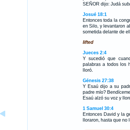
SEÑOR dijo: Judá
sub
Josué 18:1
Entonces toda la congr
en Silo, y levantaron al
sometida delante de el
lifted
Jueces 2:4
Y sucedió que cuan
palabras a todos los h
lloró.
Génesis 27:38
Y Esaú dijo a su pad
padre mío? Bendícem
Esaú alzó su voz y llor
1 Samuel 30:4
Entonces David y la 
lloraron, hasta que no 