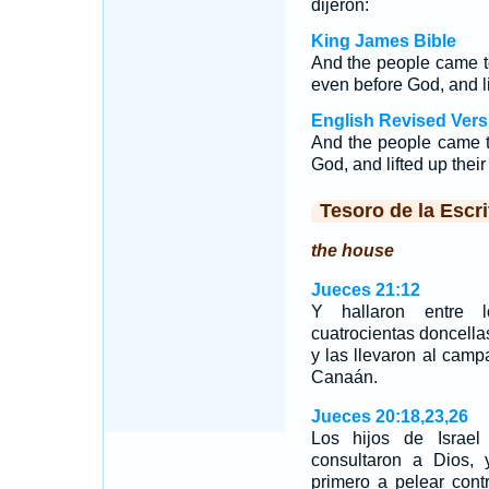
dijeron:
King James Bible
And the people came to
even before God, and li
English Revised Vers
And the people came to
God, and lifted up thei
Tesoro de la Escri
the house
Jueces 21:12
Y hallaron entre 
cuatrocientas doncell
y las llevaron al camp
Canaán.
Jueces 20:18,23,26
Los hijos de Israel
consultaron a Dios, 
primero a pelear cont