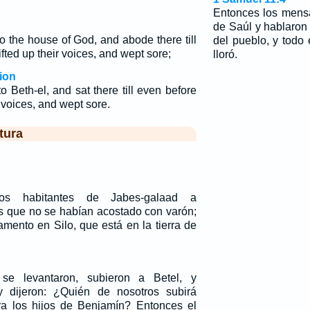
Entonces los mens
de Saúl y hablaron
 the house of God, and abode there till
del pueblo, y todo 
fted up their voices, and wept sore;
lloró.
ion
 Beth-el, and sat there till even before
r voices, and wept sore.
tura
los habitantes de Jabes-galaad a
as que no se habían acostado con varón;
amento en Silo, que está en la tierra de
 se levantaron, subieron a Betel, y
y dijeron: ¿Quién de nosotros subirá
ra los hijos de Benjamín? Entonces el