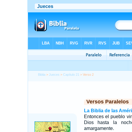
Biblia
>
Jueces
>
Capítulo 21
> Verso 2
Versos Paralelos
La Biblia de las Amér
Entonces el pueblo vin
Dios hasta la noch
amargamente.