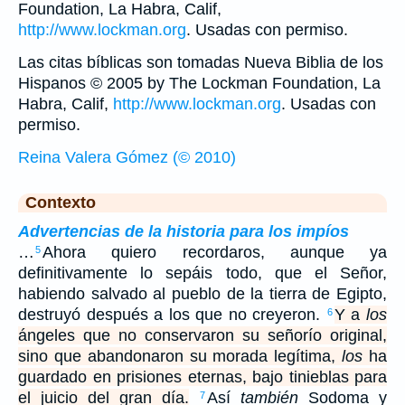
Foundation, La Habra, Calif,
http://www.lockman.org
. Usadas con permiso.
Las citas bíblicas son tomadas Nueva Biblia de los
Hispanos © 2005 by The Lockman Foundation, La
Habra, Calif,
http://www.lockman.org
. Usadas con
permiso.
Reina Valera Gómez (© 2010)
Contexto
Advertencias de la historia para los impíos
…
Ahora quiero recordaros, aunque ya
5
definitivamente lo sepáis todo, que el Señor,
habiendo salvado al pueblo de la tierra de Egipto,
destruyó después a los que no creyeron.
Y a
los
6
ángeles que no conservaron su señorío original,
sino que abandonaron su morada legítima,
los
ha
guardado en prisiones eternas, bajo tinieblas para
el juicio del gran día.
Así
también
Sodoma y
7