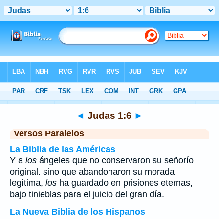
Biblia
>
Judas
>
Capítulo 1
> Verso 6
◄
Judas 1:6
►
Versos Paralelos
La Biblia de las Américas
Y a
los
ángeles que no conservaron su señorío
original, sino que abandonaron su morada
legítima,
los
ha guardado en prisiones eternas,
bajo tinieblas para el juicio del gran día.
La Nueva Biblia de los Hispanos