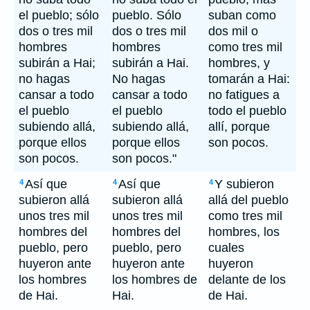
el pueblo; sólo
pueblo. Sólo
suban como
dos o tres mil
dos o tres mil
dos mil o
hombres
hombres
como tres mil
subirán a Hai;
subirán a Hai.
hombres, y
no hagas
No hagas
tomarán a Hai:
cansar a todo
cansar a todo
no fatigues a
el pueblo
el pueblo
todo el pueblo
subiendo allá,
subiendo allá,
allí, porque
porque ellos
porque ellos
son pocos.
son pocos.
son pocos."
Así que
Así que
Y subieron
4
4
4
subieron allá
subieron allá
allá del pueblo
unos tres mil
unos tres mil
como tres mil
hombres del
hombres del
hombres, los
pueblo, pero
pueblo, pero
cuales
huyeron ante
huyeron ante
huyeron
los hombres
los hombres de
delante de los
de Hai.
Hai.
de Hai.