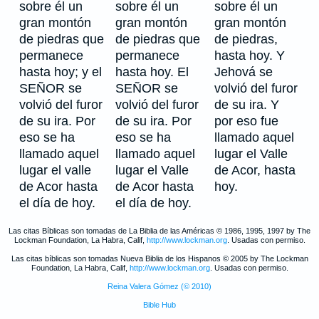
sobre él un
sobre él un
sobre él un
gran montón
gran montón
gran montón
de piedras que
de piedras que
de piedras,
permanece
permanece
hasta hoy. Y
hasta hoy; y el
hasta hoy. El
Jehová se
SEÑOR se
SEÑOR se
volvió del furor
volvió del furor
volvió del furor
de su ira. Y
de su ira. Por
de su ira. Por
por eso fue
eso se ha
eso se ha
llamado aquel
llamado aquel
llamado aquel
lugar el Valle
lugar el valle
lugar el Valle
de Acor, hasta
de Acor hasta
de Acor hasta
hoy.
el día de hoy.
el día de hoy.
Las citas Bíblicas son tomadas de La Biblia de las Américas © 1986, 1995, 1997 by The
Lockman Foundation, La Habra, Calif,
http://www.lockman.org
. Usadas con permiso.
Las citas bíblicas son tomadas Nueva Biblia de los Hispanos © 2005 by The Lockman
Foundation, La Habra, Calif,
http://www.lockman.org
. Usadas con permiso.
Reina Valera Gómez (© 2010)
Bible Hub