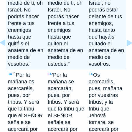
medio de ti, oh
medio de ti, oh
Israel; no
Israel. No
Israel. No
podrás estar
podrás hacer
podrás hacer
delante de tus
frente a tus
frente a tus
enemigos,
enemigos
enemigos
hasta tanto
hasta que
hasta que
que hayáis
quitéis el
quiten el
quitado el
anatema de en
anatema de en
anatema de en
medio de
medio de
medio de
vosotros.'
ustedes."
vosotros.
``Por la
'Por la
Os
14
14
14
mañana os
mañana se
acercaréis,
acercaréis,
acercarán,
pues, mañana
pues, por
pues, por
por vuestras
tribus. Y será
tribus. Y será
tribus; y la
que la tribu
que la tribu que
tribu que
que el SEÑOR
el SEÑOR
Jehová
señale se
señale se
tomare, se
acercará por
acercará por
acercará por