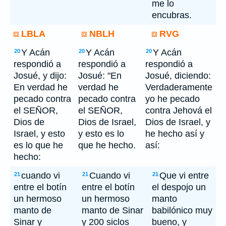
me lo
encubras.
LBLA
NBLH
RVG
Y Acán
Y Acán
Y Acán
20
20
20
respondió a
respondió a
respondió a
Josué, y dijo:
Josué: "En
Josué, diciendo:
En verdad he
verdad he
Verdaderamente
pecado contra
pecado contra
yo he pecado
el SEÑOR,
el SEÑOR,
contra Jehová el
Dios de
Dios de Israel,
Dios de Israel, y
Israel, y esto
y esto es lo
he hecho así y
es lo que he
que he hecho.
así:
hecho:
cuando vi
Cuando vi
Que vi entre
21
21
21
entre el botín
entre el botín
el despojo un
un hermoso
un hermoso
manto
manto de
manto de Sinar
babilónico muy
Sinar y
y 200 siclos
bueno, y