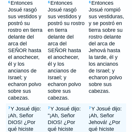
Entonces
Entonces
Entonces
6
6
6
Josué rasgó
Josué rasgó
Josué rompió
sus vestidos y
sus vestidos y
sus vestiduras,
postró su
postró su rostro
y se postró en
rostro en tierra
en tierra
tierra sobre su
delante del
delante del
rostro delante
arca del
arca del
del arca de
SEÑOR hasta
SEÑOR hasta
Jehová hasta
el anochecer,
el anochecer,
la tarde, él y
él y los
él y los
los ancianos
ancianos de
ancianos de
de Israel; y
Israel; y
Israel; y
echaron polvo
echaron polvo
echaron polvo
sobre sus
sobre sus
sobre sus
cabezas.
cabezas.
cabezas.
Y Josué dijo:
Y Josué dijo:
Y Josué dijo:
7
7
7
¡Ah, Señor
"¡Ah, Señor
¡Ah, Señor
DIOS! ¿Por
DIOS! ¿Por
Jehová! ¿Por
qué hiciste
qué hiciste
qué hiciste