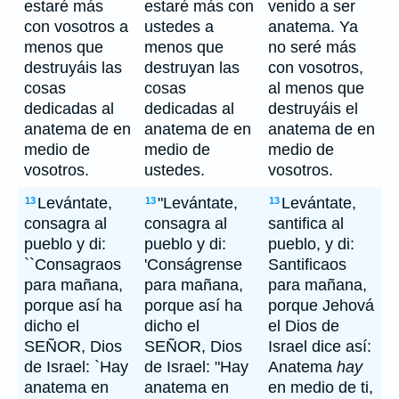
estaré más
estaré más con
venido a ser
con vosotros a
ustedes a
anatema. Ya
menos que
menos que
no seré más
destruyáis las
destruyan las
con vosotros,
cosas
cosas
al menos que
dedicadas al
dedicadas al
destruyáis el
anatema de en
anatema de en
anatema de en
medio de
medio de
medio de
vosotros.
ustedes.
vosotros.
Levántate,
"Levántate,
Levántate,
13
13
13
consagra al
consagra al
santifica al
pueblo y di:
pueblo y di:
pueblo, y di:
``Consagraos
'Conságrense
Santificaos
para mañana,
para mañana,
para mañana,
porque así ha
porque así ha
porque Jehová
dicho el
dicho el
el Dios de
SEÑOR, Dios
SEÑOR, Dios
Israel dice así:
de Israel: `Hay
de Israel: "Hay
Anatema
hay
anatema en
anatema en
en medio de ti,