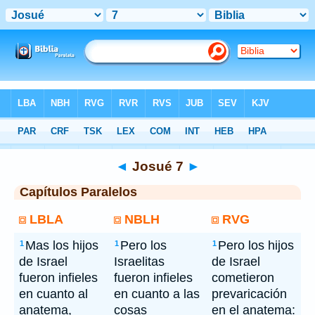
Bíblia
> Josué 7
◄
Josué 7
►
Capítulos Paralelos
LBLA
NBLH
RVG
Mas los hijos
Pero los
Pero los hijos
1
1
1
de Israel
Israelitas
de Israel
fueron infieles
fueron infieles
cometieron
en cuanto al
en cuanto a las
prevaricación
anatema,
cosas
en el anatema: