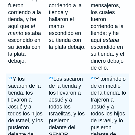
fueron
corriendo a la
mensajeros,
corriendo a la
tienda y
los cuales
tienda, y he
hallaron el
fueron
aquí que
el
manto
corriendo a la
manto
estaba
escondido en
tienda; y he
escondido en
su tienda con
aquí
estaba
su tienda con
la plata debajo.
escondido en
la plata
su tienda, y el
debajo.
dinero debajo
de ello.
Y los
Los sacaron
Y tomándolo
23
23
23
sacaron de la
de la tienda y
de en medio
tienda, los
los llevaron a
de la tienda, lo
llevaron a
Josué y a
trajeron a
Josué y a
todos los
Josué y a
todos los hijos
Israelitas, y los
todos los hijos
de Israel, y los
pusieron
de Israel, y lo
pusieron
delante del
pusieron
delante del
SEÑOR.
delante de