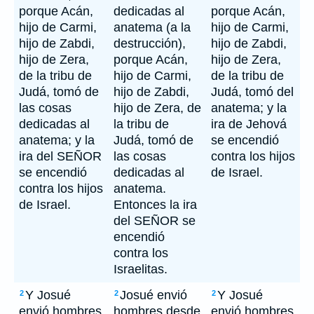
porque Acán,
dedicadas al
porque Acán,
hijo de Carmi,
anatema (a la
hijo de Carmi,
hijo de Zabdi,
destrucción),
hijo de Zabdi,
hijo de Zera,
porque Acán,
hijo de Zera,
de la tribu de
hijo de Carmi,
de la tribu de
Judá, tomó de
hijo de Zabdi,
Judá, tomó del
las cosas
hijo de Zera, de
anatema; y la
dedicadas al
la tribu de
ira de Jehová
anatema; y la
Judá, tomó de
se encendió
ira del SEÑOR
las cosas
contra los hijos
se encendió
dedicadas al
de Israel.
contra los hijos
anatema.
de Israel.
Entonces la ira
del SEÑOR se
encendió
contra los
Israelitas.
Y Josué
Josué envió
Y Josué
2
2
2
envió hombres
hombres desde
envió hombres