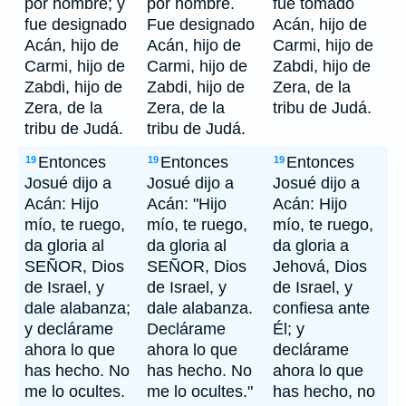
por hombre; y
por hombre.
fue tomado
fue designado
Fue designado
Acán, hijo de
Acán, hijo de
Acán, hijo de
Carmi, hijo de
Carmi, hijo de
Carmi, hijo de
Zabdi, hijo de
Zabdi, hijo de
Zabdi, hijo de
Zera, de la
Zera, de la
Zera, de la
tribu de Judá.
tribu de Judá.
tribu de Judá.
Entonces
Entonces
Entonces
19
19
19
Josué dijo a
Josué dijo a
Josué dijo a
Acán: Hijo
Acán: "Hijo
Acán: Hijo
mío, te ruego,
mío, te ruego,
mío, te ruego,
da gloria al
da gloria al
da gloria a
SEÑOR, Dios
SEÑOR, Dios
Jehová, Dios
de Israel, y
de Israel, y
de Israel, y
dale alabanza;
dale alabanza.
confiesa ante
y declárame
Declárame
Él; y
ahora lo que
ahora lo que
declárame
has hecho. No
has hecho. No
ahora lo que
me lo ocultes.
me lo ocultes."
has hecho, no