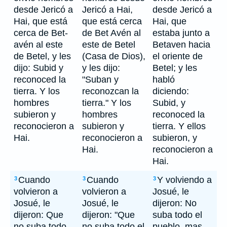
desde Jericó a
Jericó a Hai,
desde Jericó a
Hai, que está
que está cerca
Hai, que
cerca de Bet-
de Bet Avén al
estaba junto a
avén al este
este de Betel
Betaven hacia
de Betel, y les
(Casa de Dios),
el oriente de
dijo: Subid y
y les dijo:
Betel; y les
reconoced la
"Suban y
habló
tierra. Y los
reconozcan la
diciendo:
hombres
tierra." Y los
Subid, y
subieron y
hombres
reconoced la
reconocieron a
subieron y
tierra. Y ellos
Hai.
reconocieron a
subieron, y
Hai.
reconocieron a
Hai.
Cuando
Cuando
Y volviendo a
3
3
3
volvieron a
volvieron a
Josué, le
Josué, le
Josué, le
dijeron: No
dijeron: Que
dijeron: "Que
suba todo el
no suba todo
no suba todo el
pueblo, mas