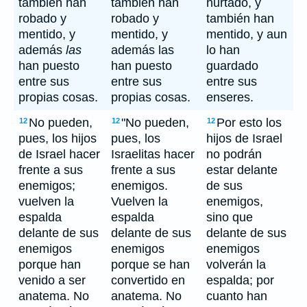
también han
también han
hurtado, y
robado y
robado y
también han
mentido, y
mentido, y
mentido, y aun
además
las
además las
lo han
han puesto
han puesto
guardado
entre sus
entre sus
entre sus
propias cosas.
propias cosas.
enseres.
No pueden,
"No pueden,
Por esto los
12
12
12
pues, los hijos
pues, los
hijos de Israel
de Israel hacer
Israelitas hacer
no podrán
frente a sus
frente a sus
estar delante
enemigos;
enemigos.
de sus
vuelven la
Vuelven la
enemigos,
espalda
espalda
sino que
delante de sus
delante de sus
delante de sus
enemigos
enemigos
enemigos
porque han
porque se han
volverán la
venido a ser
convertido en
espalda; por
anatema. No
anatema. No
cuanto han