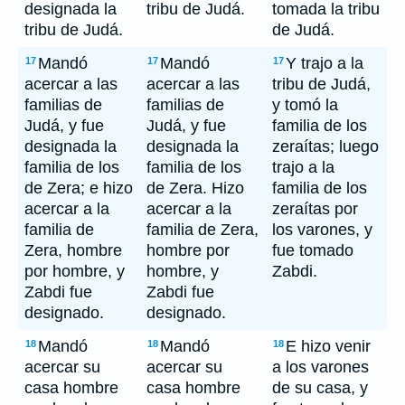
designada la
tribu de Judá.
tomada la tribu
tribu de Judá.
de Judá.
Mandó
Mandó
Y trajo a la
17
17
17
acercar a las
acercar a las
tribu de Judá,
familias de
familias de
y tomó la
Judá, y fue
Judá, y fue
familia de los
designada la
designada la
zeraítas; luego
familia de los
familia de los
trajo a la
de Zera; e hizo
de Zera. Hizo
familia de los
acercar a la
acercar a la
zeraítas por
familia de
familia de Zera,
los varones, y
Zera, hombre
hombre por
fue tomado
por hombre, y
hombre, y
Zabdi.
Zabdi fue
Zabdi fue
designado.
designado.
Mandó
Mandó
E hizo venir
18
18
18
acercar su
acercar su
a los varones
casa hombre
casa hombre
de su casa, y