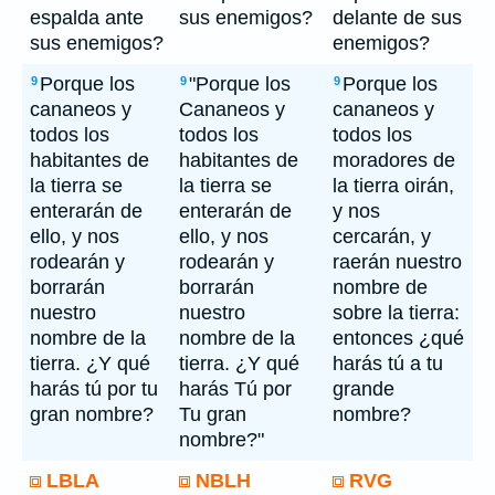
espalda ante
sus enemigos?
delante de sus
sus enemigos?
enemigos?
Porque los
"Porque los
Porque los
9
9
9
cananeos y
Cananeos y
cananeos y
todos los
todos los
todos los
habitantes de
habitantes de
moradores de
la tierra se
la tierra se
la tierra oirán,
enterarán de
enterarán de
y nos
ello, y nos
ello, y nos
cercarán, y
rodearán y
rodearán y
raerán nuestro
borrarán
borrarán
nombre de
nuestro
nuestro
sobre la tierra:
nombre de la
nombre de la
entonces ¿qué
tierra. ¿Y qué
tierra. ¿Y qué
harás tú a tu
harás tú por tu
harás Tú por
grande
gran nombre?
Tu gran
nombre?
nombre?"
LBLA
NBLH
RVG