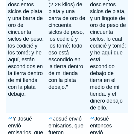
doscientos
(2.28 kilos) de
doscientos
siclos de plata
plata y una
siclos de plata,
y una barra de
barra de oro de
y un lingote de
oro de
cincuenta
oro de peso de
cincuenta
siclos de peso,
cincuenta
siclos de peso,
los codicié y
siclos; lo cual
los codicié y
los tomé; todo
codicié y tomé;
los tomé; y he
eso está
y he aquí que
aquí, están
escondido en
está
escondidos en
la tierra dentro
escondido
la tierra dentro
de mi tienda
debajo de
de mi tienda
con la plata
tierra en el
con la plata
debajo."
medio de mi
debajo.
tienda, y el
dinero debajo
de ello.
Y Josué
Josué envió
Josué
22
22
22
envió
emisarios, que
entonces
emisarios, que
fueron
envió