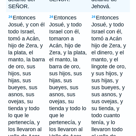
SEÑOR.
Jehová.
Entonces
Entonces
Entonces
24
24
24
Josué, y con él
Josué, y todo
Josué, y todo
todo Israel,
Israel con él,
Israel con él,
tomó a Acán,
tomaron a
tomó a Acán
hijo de Zera, y
Acán, hijo de
hijo de Zera, y
la plata, el
Zera, y la plata,
el dinero, y el
manto, la barra
el manto, la
manto, y el
de oro, sus
barra de oro,
lingote de oro,
hijos, sus
sus hijos, sus
y sus hijos, y
hijas, sus
hijas, sus
sus hijas, y
bueyes, sus
bueyes, sus
sus bueyes, y
asnos, sus
asnos, sus
sus asnos, y
ovejas, su
ovejas, su
sus ovejas, y
tienda y todo
tienda y todo lo
su tienda, y
lo que le
que le
todo cuanto
pertenecía, y
pertenecía, y
tenía, y lo
los llevaron al
los llevaron al
llevaron todo