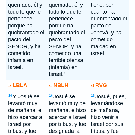
quemado, él y
quemado, él y
tiene, por
todo lo que le
todo lo que le
cuanto ha
pertenece,
pertenece,
quebrantado el
porque ha
porque ha
pacto de
quebrantado el
quebrantado el
Jehová, y ha
pacto del
pacto del
cometido
SEÑOR, y ha
SEÑOR, y ha
maldad en
cometido
cometido una
Israel.
infamia en
terrible ofensa
Israel.
(infamia) en
Israel.'"
LBLA
NBLH
RVG
Y Josué se
Josué se
Josué, pues,
16
16
16
levantó muy
levantó muy de
levantándose
de mañana, e
mañana, e hizo
de mañana,
hizo acercar a
acercar a Israel
hizo venir a
Israel por
por tribus, y fue
Israel por sus
tribus, y fue
designada la
tribus; y fue