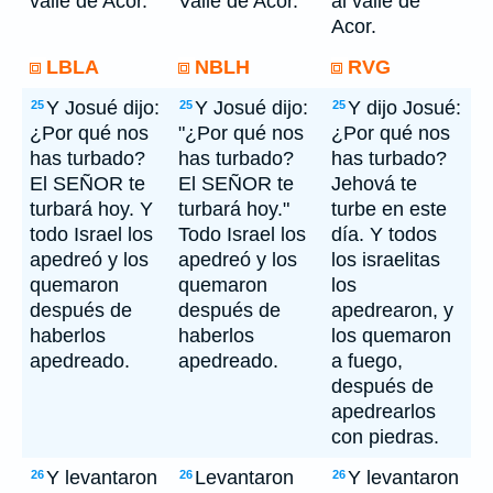
valle de Acor.
Valle de Acor.
al valle de
Acor.
LBLA
NBLH
RVG
Y Josué dijo:
Y Josué dijo:
Y dijo Josué:
25
25
25
¿Por qué nos
"¿Por qué nos
¿Por qué nos
has turbado?
has turbado?
has turbado?
El SEÑOR te
El SEÑOR te
Jehová te
turbará hoy. Y
turbará hoy."
turbe en este
todo Israel los
Todo Israel los
día. Y todos
apedreó y los
apedreó y los
los israelitas
quemaron
quemaron
los
después de
después de
apedrearon, y
haberlos
haberlos
los quemaron
apedreado.
apedreado.
a fuego,
después de
apedrearlos
con piedras.
Y levantaron
Levantaron
Y levantaron
26
26
26