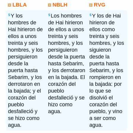
LBLA
NBLH
RVG
Y los
Los hombres
Y los de Hai
5
5
5
hombres de
de Hai hirieron
hirieron de
Hai hirieron de
de ellos a unos
ellos como
ellos a unos
treinta y seis
treinta y seis
treinta y seis
hombres, y los
hombres, y los
hombres, y los
persiguieron
siguieron
persiguieron
desde la puerta
desde la
desde la
hasta Sebarim,
puerta hasta
puerta hasta
y los derrotaron
Sebarim, y los
Sebarim, y los
en la bajada. El
rompieron en
derrotaron en
corazón del
la bajada: por
la bajada; y el
pueblo
lo que se
corazón del
desfalleció y se
disolvió el
pueblo
hizo como
corazón del
desfalleció y
agua.
pueblo, y vino
se hizo como
a ser como
agua.
agua.