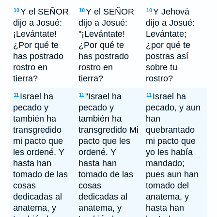
Y el SEÑOR
Y el SEÑOR
Y Jehová
10
10
10
dijo a Josué:
dijo a Josué:
dijo a Josué:
¡Levántate!
"¡Levántate!
Levántate;
¿Por qué te
¿Por qué te
¿por qué te
has postrado
has postrado
postras así
rostro en
rostro en
sobre tu
tierra?
tierra?
rostro?
Israel ha
"Israel ha
Israel ha
11
11
11
pecado y
pecado y
pecado, y aun
también ha
también ha
han
transgredido
transgredido Mi
quebrantado
mi pacto que
pacto que les
mi pacto que
les ordené. Y
ordené. Y
yo les había
hasta han
hasta han
mandado;
tomado de las
tomado de las
pues aun han
cosas
cosas
tomado del
dedicadas al
dedicadas al
anatema, y
anatema, y
anatema, y
hasta han