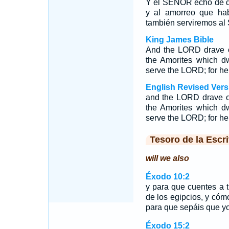
Y el SEÑOR echó de de
y al amorreo que hab
también serviremos al
King James Bible
And the LORD drave ou
the Amorites which dw
serve the LORD; for h
English Revised Vers
and the LORD drave ou
the Amorites which dw
serve the LORD; for he
Tesoro de la Escri
will we also
Éxodo 10:2
y para que cuentes a t
de los egipcios, y cóm
para que sepáis que y
Éxodo 15:2