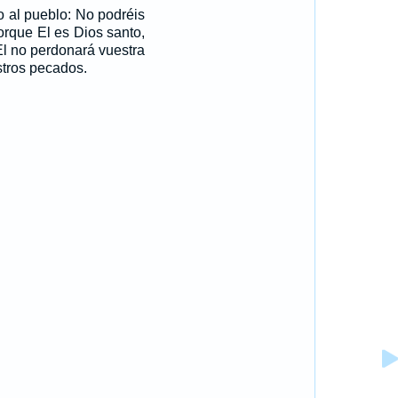
o al pueblo: No podréis
orque El es Dios santo,
El no perdonará vuestra
stros pecados.