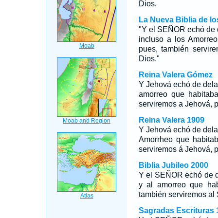
Dios.
La Nueva Biblia de l
"Y el SEÑOR echó de d
incluso a los Amorreo
pues, también servir
Dios."
Reina Valera Gómez
Y Jehová echó de delan
amorreo que habitaba 
serviremos a Jehová, 
Reina Valera 1909
Y Jehová echó de delan
Amorrheo que habitaba
serviremos á Jehová, p
Biblia Jubileo 2000
Y el SEÑOR echó de de
y al amorreo que hab
también serviremos al
Sagradas Escrituras 