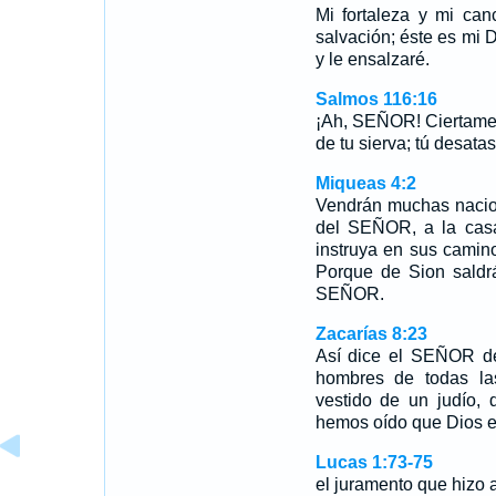
Mi fortaleza y mi ca
salvación; éste es mi Di
y le ensalzaré.
Salmos 116:16
¡Ah, SEÑOR! Ciertamente
de tu sierva; tú desata
Miqueas 4:2
Vendrán muchas nacio
del SEÑOR, a la casa
instruya en sus camin
Porque de Sion saldrá
SEÑOR.
Zacarías 8:23
Así dice el SEÑOR de 
hombres de todas la
vestido de un judío, 
hemos oído que Dios es
Lucas 1:73-75
el juramento que hizo