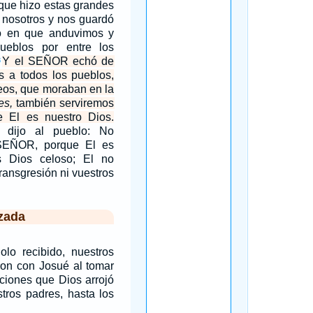
 que hizo estas grandes
 nosotros y nos guardó
o en que anduvimos y
ueblos por entre los
Y el SEÑOR echó de
8
s a todos los pueblos,
reos, que moraban en la
es,
también serviremos
 El es nuestro Dios.
 dijo al pueblo: No
 SEÑOR, porque El es
s Dios celoso; El no
ransgresión ni vuestros
zada
olo recibido, nuestros
eron con Josué al tomar
ciones que Dios arrojó
tros padres, hasta los