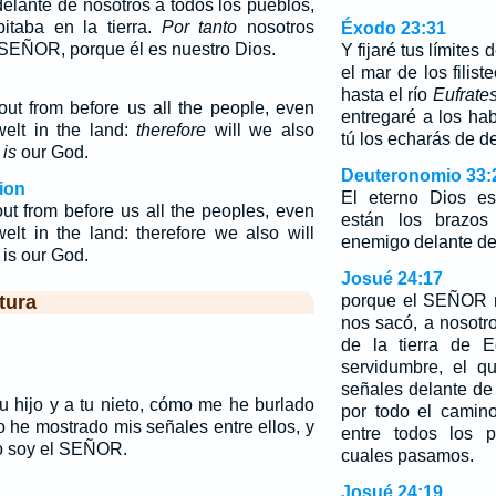
lante de nosotros a todos los pueblos,
itaba en la tierra.
Por tanto
nosotros
Éxodo 23:31
 SEÑOR, porque él es nuestro Dios.
Y fijaré tus límites
el mar de los filist
hasta el río
Eufrate
t from before us all the people, even
entregaré a los hab
elt in the land:
therefore
will we also
tú los echarás de de
e
is
our God.
Deuteronomio 33:
ion
El eterno Dios 
t from before us all the peoples, even
están los brazos
elt in the land: therefore we also will
enemigo delante de t
 is our God.
Josué 24:17
tura
porque el SEÑOR n
nos sacó, a nosotr
de la tierra de E
servidumbre, el q
señales delante de
u hijo y a tu nieto, cómo me he burlado
por todo el camin
o he mostrado mis señales entre ellos, y
entre todos los p
o soy el SEÑOR.
cuales pasamos.
Josué 24:19