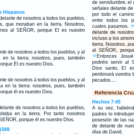
de servidumbre, el
señales delante de
os Hispanos
por todo el camin
elante de nosotros a todos los pueblos,
entre todos los p
s, que moraban en la tierra. Nosotros,
cuales pasamos.
1
emos al SEÑOR, porque El es nuestro
delante de nosotro
incluso a los amor
tierra. Nosotros,
pu
al SEÑOR, porque
te de nosotros a todos los pueblos, y al
Entonces Josué
19
en la tierra; nosotros, pues, también
podréis servir al
porque Él
es
nuestro Dios.
Dios santo, El e
perdonará vuestra t
te de nosotros á todos los pueblos, y al
pecados.…
 en la tierra: nosotros, pues, también
orque él es nuestro Dios.
Referencia Cru
Hechos 7:45
lante de nosotros a todos los pueblos,
A su vez, habiénd
itaba en la tierra.
Por tanto
nosotros
padres lo introduj
 SEÑOR, porque él es nuestro Dios.
posesión de las na
de delante de nues
1569
días de David.