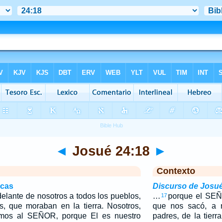
◄
Josué 24:18
►
Contexto
icas
Discurso de Josu
lante de nosotros a todos los pueblos,
…
porque el SEÑ
17
s, que moraban en la tierra. Nosotros,
que nos sacó, a n
emos al SEÑOR, porque El es nuestro
padres, de la tierr