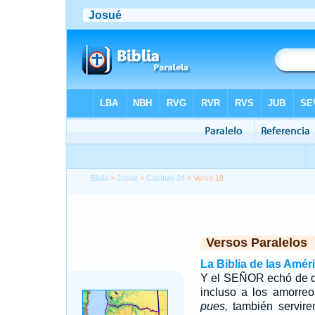
Biblia
>
Josué
>
Capítulo 24
> Verso 18
Versos Paralelos
La Biblia de las Amér
Y el SEÑOR echó de de
incluso a los amorreo
pues,
también servir