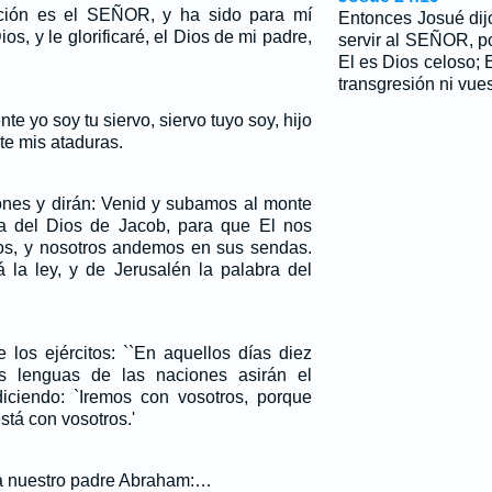
nción es el SEÑOR, y ha sido para mí
Entonces Josué dij
os, y le glorificaré, el Dios de mi padre,
servir al SEÑOR, p
El es Dios celoso; 
transgresión ni vue
 yo soy tu siervo, siervo tuyo soy, hijo
ste mis ataduras.
nes y dirán: Venid y subamos al monte
 del Dios de Jacob, para que El nos
os, y nosotros andemos en sus sendas.
 la ley, y de Jerusalén la palabra del
los ejércitos: ``En aquellos días diez
s lenguas de las naciones asirán el
diciendo: `Iremos con vosotros, porque
tá con vosotros.'
 a nuestro padre Abraham:…