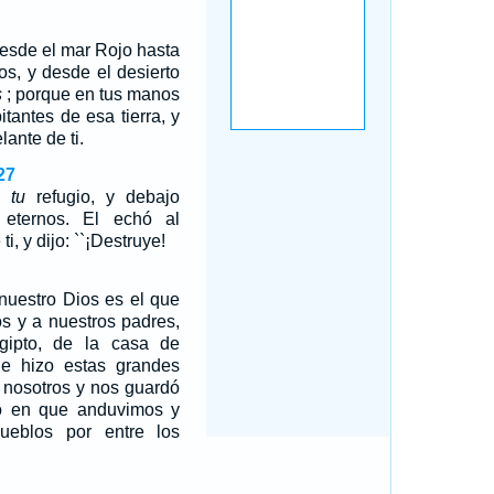
 desde el mar Rojo hasta
eos, y desde el desierto
s
; porque en tus manos
itantes de esa tierra, y
lante de ti.
27
es
tu
refugio, y debajo
 eternos. El echó al
i, y dijo: ``¡Destruye!
uestro Dios es el que
os y a nuestros padres,
gipto, de la casa de
ue hizo estas grandes
 nosotros y nos guardó
o en que anduvimos y
ueblos por entre los