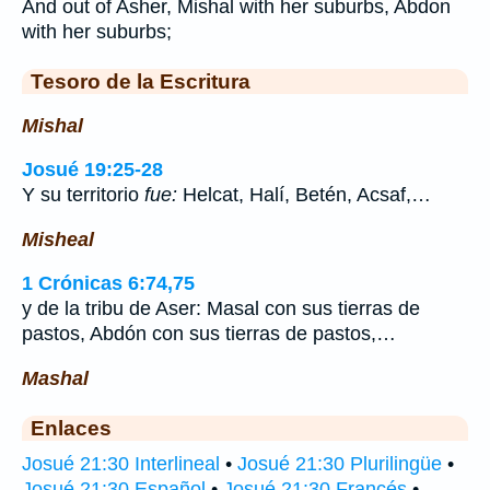
And out of Asher, Mishal with her suburbs, Abdon
with her suburbs;
Tesoro de la Escritura
Mishal
Josué 19:25-28
Y su territorio
fue:
Helcat, Halí, Betén, Acsaf,…
Misheal
1 Crónicas 6:74,75
y de la tribu de Aser: Masal con sus tierras de
pastos, Abdón con sus tierras de pastos,…
Mashal
Enlaces
Josué 21:30 Interlineal
•
Josué 21:30 Plurilingüe
•
Josué 21:30 Español
•
Josué 21:30 Francés
•