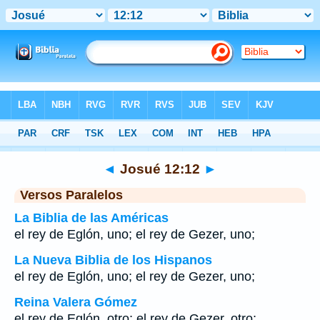
Biblia
>
Josué
>
Capítulo 12
> Verso 12
◄
Josué 12:12
►
Versos Paralelos
La Biblia de las Américas
el rey de Eglón, uno; el rey de Gezer, uno;
La Nueva Biblia de los Hispanos
el rey de Eglón, uno; el rey de Gezer, uno;
Reina Valera Gómez
el rey de Eglón, otro; el rey de Gezer, otro;