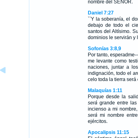
nombre del SEÑOR.
Daniel 7:27
``Y la soberanía, el d
debajo de todo el ci
santos del Altísimo. S
dominios le servirán y
Sofonías 3:8,9
Por tanto, esperadme-
me levante como testi
naciones, juntar a lo
indignación, todo el ar
celo toda la tierra se
Malaquías 1:11
Porque desde la sali
será
grande entre las 
incienso a mi nombre,
será
mi nombre entre
ejércitos.
Apocalipsis 11:15