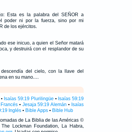
ijo: Esta es la palabra del SEÑOR a
l poder ni por la fuerza, sino por mi
 de los ejércitos.
ado ese inicuo, a quien el Señor matará
oca, y destruirá con el resplandor de su
descendía del cielo, con la llave del
dena en su mano.…
•
Isaías 59:19 Plurilingüe
•
Isaías 59:19
 Francés
•
Jesaja 59:19 Alemán
•
Isaías
9:19 Inglés
•
Bible Apps
•
Bible Hub
 tomadas de La Biblia de las Américas ©
 The Lockman Foundation, La Habra,
an.org
. Usadas con permiso.