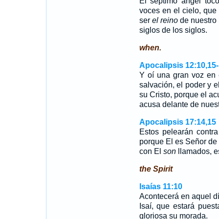
El séptimo ángel tocó
voces en el cielo, que
ser
el reino
de nuestro S
siglos de los siglos.
when.
Apocalipsis 12:10,15
Y oí una gran voz en 
salvación, el poder y e
su Cristo, porque el a
acusa delante de nuest
Apocalipsis 17:14,15
Estos pelearán contra
porque El es Señor de 
con El
son
llamados, e
the Spirit
Isaías 11:10
Acontecerá en aquel dí
Isaí, que estará pues
gloriosa su morada.