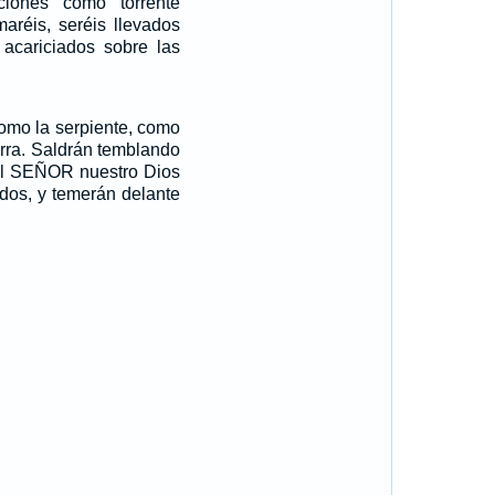
ciones como torrente
aréis, seréis llevados
 acariciados sobre las
omo la serpiente, como
ierra. Saldrán temblando
 al SEÑOR nuestro Dios
dos, y temerán delante