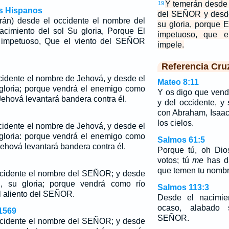
Y temerán desde 
19
os Hispanos
del SEÑOR y desde
rán) desde el occidente el nombre del
su gloria, porque 
imiento del sol Su gloria, Porque El
impetuoso, que 
 impetuoso, Que el viento del SEÑOR
impele.
Referencia Cru
cidente el nombre de Jehová, y desde el
Mateo 8:11
 gloria; porque vendrá el enemigo como
Y os digo que vend
 Jehová levantará bandera contra él.
y del occidente, y
con Abraham, Isaac
los cielos.
cidente el nombre de Jehová, y desde el
 gloria: porque vendrá el enemigo como
Salmos 61:5
 Jehová levantará bandera contra él.
Porque tú, oh Dio
votos; tú
me
has da
que temen tu nombr
ccidente el nombre del SEÑOR; y desde
l, su gloria; porque vendrá como río
Salmos 113:3
l
aliento del SEÑOR.
Desde el nacimie
ocaso, alabado
1569
SEÑOR.
ccidente el nombre del SEÑOR; y desde