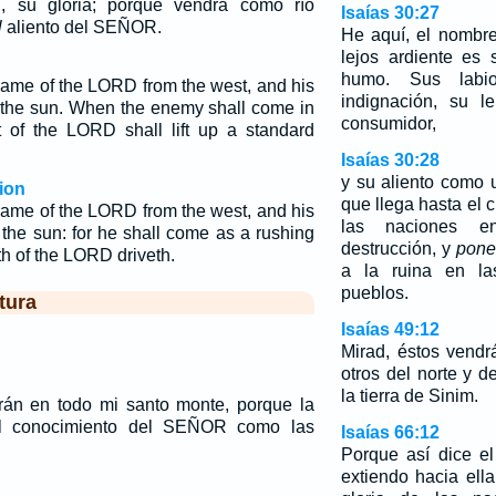
l, su gloria; porque vendrá como río
Isaías 30:27
l
aliento del SEÑOR.
He aquí, el nombr
lejos ardiente es
humo. Sus labi
 name of the LORD from the west, and his
indignación, su 
of the sun. When the enemy shall come in
consumidor,
it of the LORD shall lift up a standard
Isaías 30:28
y su aliento como 
ion
que llega hasta el 
 name of the LORD from the west, and his
las naciones 
f the sun: for he shall come as a rushing
destrucción, y
pone
th of the LORD driveth.
a la ruina en la
pueblos.
tura
Isaías 49:12
Mirad, éstos vendr
otros del norte y d
la tierra de Sinim.
rán en todo mi santo monte, porque la
del conocimiento del SEÑOR como las
Isaías 66:12
…
Porque así dice e
extiendo hacia ell