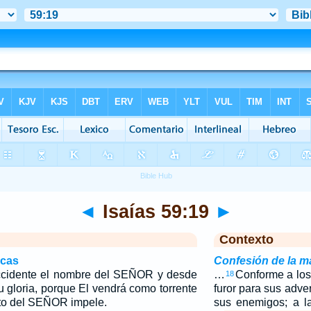
◄
Isaías 59:19
►
Contexto
icas
Confesión de la ma
ccidente el nombre del SEÑOR y desde
…
Conforme a los
18
u gloria, porque El vendrá como torrente
furor para sus adve
nto del SEÑOR impele.
sus enemigos; a l