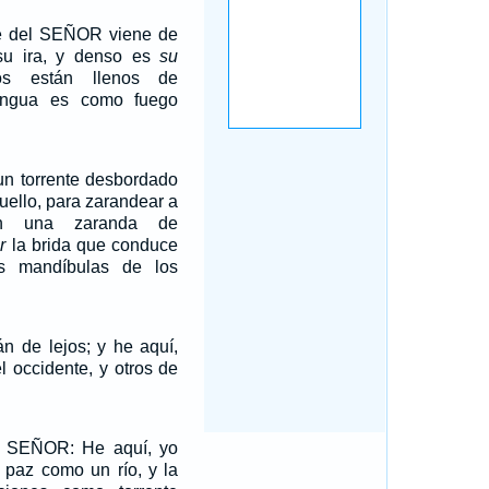
e del SEÑOR viene de
 su ira, y denso es
su
os están llenos de
lengua es como fuego
un torrente desbordado
cuello, para zarandear a
en una zaranda de
r
la brida que conduce
s mandíbulas de los
án de lejos; y he aquí,
el occidente, y otros de
l SEÑOR: He aquí, yo
a paz como un río, y la