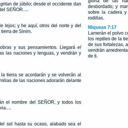
gloria de las na
gritan de júbilo; desde el occidente dan
desbordado; y mam
d del SEÑOR.…
sobre la cadera y
rodillas.
 lejos; y he aquí, otros del norte y del
Miqueas 7:17
 tierra de Sinim.
Lamerán el polvo c
los reptiles de la t
de sus fortalezas,
obras y sus pensamientos. Llegará
el
vendrán amedrenta
as las naciones y lenguas, y vendrán y
de ti.
la tierra se acordarán y se volverán al
milias de las naciones adorarán delante
án el nombre del SEÑOR, y todos los
loria.…
el sol hasta su ocaso, alabado sea el