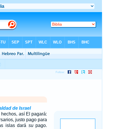
ldad de Israel
 hechos, así El pagará:
rsarios, justo pago para
as islas dará
su
pago.