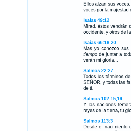
Ellos alzan sus voces, 
voces por la majesta
Isaías 49:12
Mirad, éstos vendrán de
occidente, y otros de la
Isaías 66:18-20
Mas yo conozco sus 
tiempo
de juntar a tod
verán mi gloria.…
Salmos 22:27
Todos los términos de 
SEÑOR, y todas las fa
de ti.
Salmos 102:15,16
Y las naciones temer
reyes de la tierra, tu g
Salmos 113:3
Desde el nacimiento d