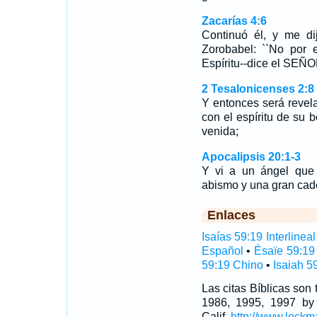
Zacarías 4:6
Continuó él, y me d
Zorobabel: ``No por e
Espíritu--dice el SEÑOR
2 Tesalonicenses 2:8
Y entonces será revel
con el espíritu de su b
venida;
Apocalipsis 20:1-3
Y vi a un ángel que 
abismo y una gran ca
Enlaces
Isaías 59:19 Interlineal
Español
•
Ésaïe 59:19
59:19 Chino
•
Isaiah 5
Las citas Bíblicas son
1986, 1995, 1997 by
Calif,
http://www.lockm