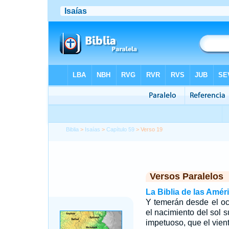
Biblia
>
Isaías
>
Capítulo 59
> Verso 19
Versos Paralelos
La Biblia de las Amér
Y temerán desde el o
el nacimiento del sol s
impetuoso, que el vie