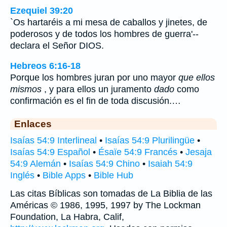
Ezequiel 39:20
`Os hartaréis a mi mesa de caballos y jinetes, de
poderosos y de todos los hombres de guerra'--
declara el Señor DIOS.
Hebreos 6:16-18
Porque los hombres juran por uno mayor
que ellos
mismos
, y para ellos un juramento
dado
como
confirmación es el fin de toda discusión.…
Enlaces
Isaías 54:9 Interlineal
•
Isaías 54:9 Plurilingüe
•
Isaías 54:9 Español
•
Ésaïe 54:9 Francés
•
Jesaja
54:9 Alemán
•
Isaías 54:9 Chino
•
Isaiah 54:9
Inglés
•
Bible Apps
•
Bible Hub
Las citas Bíblicas son tomadas de La Biblia de las
Américas © 1986, 1995, 1997 by The Lockman
Foundation, La Habra, Calif,