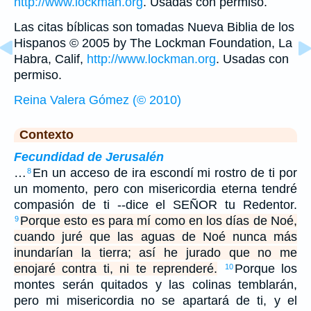
http://www.lockman.org
. Usadas con permiso.
Las citas bíblicas son tomadas Nueva Biblia de los
Hispanos © 2005 by The Lockman Foundation, La
Habra, Calif,
http://www.lockman.org
. Usadas con
permiso.
Reina Valera Gómez (© 2010)
Contexto
Fecundidad de Jerusalén
…
En un acceso de ira escondí mi rostro de ti por
8
un momento, pero con misericordia eterna tendré
compasión de ti --dice el SEÑOR tu Redentor.
Porque esto es para mí como en los días de Noé,
9
cuando juré que las aguas de Noé nunca más
inundarían la tierra; así he jurado que no me
enojaré contra ti, ni te reprenderé.
Porque los
10
montes serán quitados y las colinas temblarán,
pero mi misericordia no se apartará de ti, y el