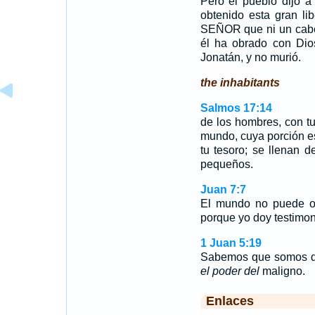
Pero el pueblo dijo a
obtenido esta gran li
SEÑOR que ni un cabel
él ha obrado con Dios
Jonatán, y no murió.
the inhabitants
Salmos 17:14
de los hombres, con 
mundo, cuya porción e
tu tesoro; se llenan d
pequeños.
Juan 7:7
El mundo no puede od
porque yo doy testimon
1 Juan 5:19
Sabemos que somos d
el poder del
maligno.
Enlaces