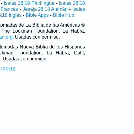
•
Isaías 26:18 Plurilingüe
•
Isaías 26:18
 Francés
•
Jesaja 26:18 Alemán
•
Isaías
6:18 Inglés
•
Bible Apps
•
Bible Hub
 tomadas de La Biblia de las Américas ©
 The Lockman Foundation, La Habra,
an.org
. Usadas con permiso.
n tomadas Nueva Biblia de los Hispanos
man Foundation, La Habra, Calif,
g
. Usadas con permiso.
© 2010)