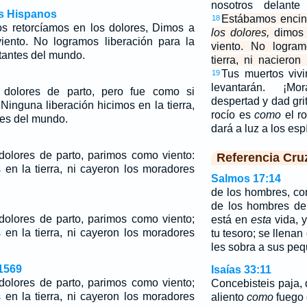
nosotros delant
os Hispanos
Estábamos encin
18
s retorcíamos en los dolores, Dimos a
los dolores,
dimos a
 viento. No logramos liberación para la
viento. No logram
itantes del mundo.
tierra, ni naciero
Tus muertos vivi
19
levantarán. ¡Mo
 dolores de parto, pero fue como si
despertad y dad grit
Ninguna liberación hicimos en la tierra,
rocío es
como
el ro
res del mundo.
dará a luz a los esp
olores de parto, parimos como viento:
Referencia Cru
 en la tierra, ni cayeron los moradores
Salmos 17:14
de los hombres, c
de los hombres de
olores de parto, parimos como viento;
está en
esta
vida, y
 en la tierra, ni cayeron los moradores
tu tesoro; se llenan
les sobra a sus pe
1569
Isaías 33:11
olores de parto, parimos como viento;
Concebisteis paja, d
 en la tierra, ni cayeron los moradores
aliento
como
fuego 