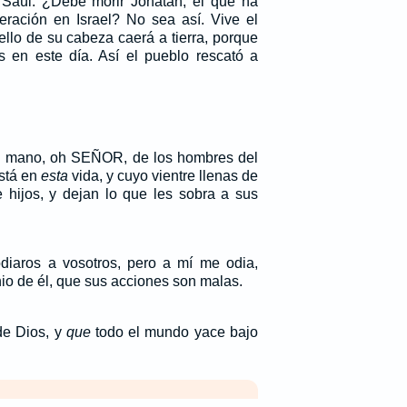
 Saúl: ¿Debe morir Jonatán, el que ha
beración en Israel? No sea así. Vive el
lo de su cabeza caerá a tierra, porque
 en este día. Así el pueblo rescató a
tu mano, oh SEÑOR, de los hombres del
stá en
esta
vida, y cuyo vientre llenas de
e hijos, y dejan lo que les sobra a sus
iaros a vosotros, pero a mí me odia,
io de él, que sus acciones son malas.
e Dios, y
que
todo el mundo yace bajo