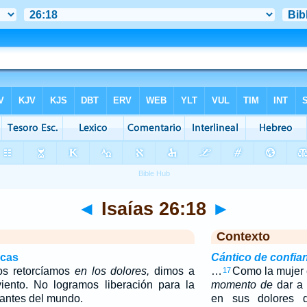
◄
Isaías 26:18
►
Contexto
icas
Cántico de confia
os retorcíamos
en los dolores,
dimos a
…
Como la mujer e
17
iento. No logramos liberación para la
momento de
dar a 
itantes del mundo.
en sus dolores d