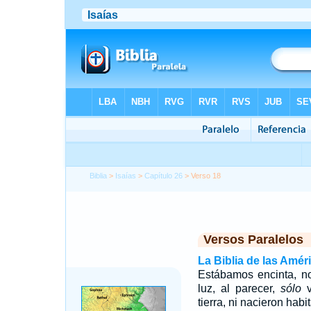
Biblia
>
Isaías
>
Capítulo 26
> Verso 18
Versos Paralelos
La Biblia de las Amér
Estábamos encinta, n
luz, al parecer,
sólo
v
tierra, ni nacieron hab