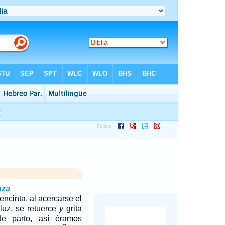
nza
ncinta, al acercarse el
luz, se retuerce
y
grita
e parto, así éramos