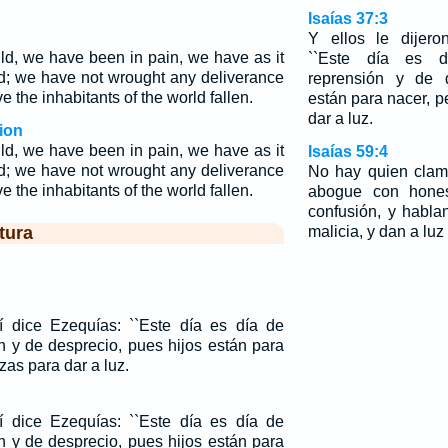
Isaías 37:3
Y ellos le dijero
ld, we have been in pain, we have as it
``Este día es d
nd; we have not wrought any deliverance
reprensión y de d
ve the inhabitants of the world fallen.
están para nacer, p
dar a luz.
ion
ld, we have been in pain, we have as it
Isaías 59:4
nd; we have not wrought any deliverance
No hay quien clame
ve the inhabitants of the world fallen.
abogue con hones
confusión, y habla
tura
malicia, y dan a luz
sí dice Ezequías: ``Este día es día de
n y de desprecio, pues hijos están para
zas para dar a luz.
sí dice Ezequías: ``Este día es día de
n y de desprecio, pues hijos están para