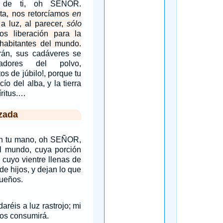
e de ti, oh SEÑOR.
ta, nos retorcíamos
en
 luz, al parecer,
sólo
os liberación para la
n habitantes del mundo.
rán, sus cadáveres se
radores del polvo,
os de júbilo!, porque tu
cío del alba, y la tierra
íritus.…
zada
on tu mano, oh SEÑOR,
l mundo, cuya porción
 cuyo vientre llenas de
 de hijos, y dejan lo que
queños.
aréis a luz rastrojo; mi
os consumirá.