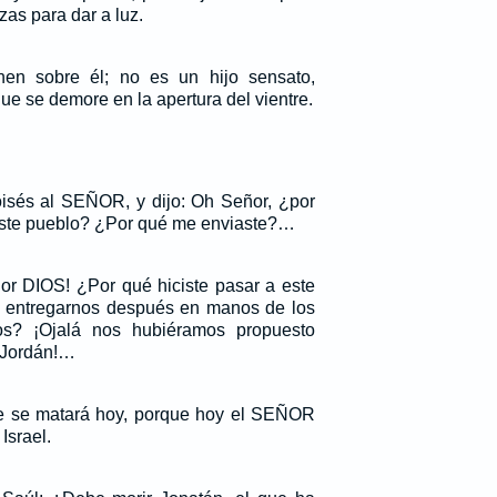
zas para dar a luz.
nen sobre él; no es un hijo sensato,
ue se demore en la apertura del vientre.
isés al SEÑOR, y dijo: Oh Señor, ¿por
este pueblo? ¿Por qué me enviaste?…
ñor DIOS! ¿Por qué hiciste pasar a este
a entregarnos después en manos de los
os? ¡Ojalá nos hubiéramos propuesto
l Jordán!…
ie se matará hoy, porque hoy el SEÑOR
Israel.