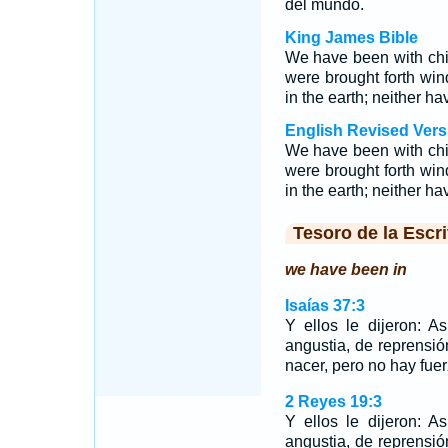
del mundo.
King James Bible
We have been with chi
were brought forth wi
in the earth; neither ha
English Revised Vers
We have been with chi
were brought forth wi
in the earth; neither ha
Tesoro de la Escri
we have been in
Isaías 37:3
Y ellos le dijeron: A
angustia, de reprensió
nacer, pero no hay fuer
2 Reyes 19:3
Y ellos le dijeron: A
angustia, de reprensió