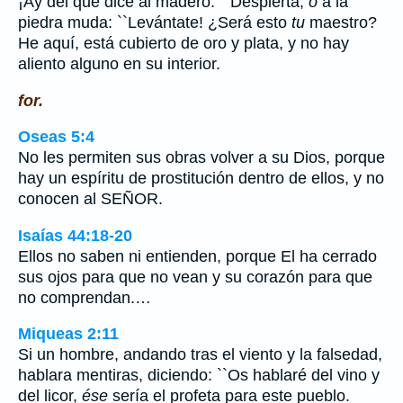
¡Ay del que dice al madero: ``Despierta,
o
a la
piedra muda: ``Levántate! ¿Será esto
tu
maestro?
He aquí, está cubierto de oro y plata, y no hay
aliento alguno en su interior.
for.
Oseas 5:4
No les permiten sus obras volver a su Dios, porque
hay un espíritu de prostitución dentro de ellos, y no
conocen al SEÑOR.
Isaías 44:18-20
Ellos no saben ni entienden, porque El ha cerrado
sus ojos para que no vean y su corazón para que
no comprendan.…
Miqueas 2:11
Si un hombre, andando tras el viento y la falsedad,
hablara mentiras, diciendo: ``Os hablaré del vino y
del licor,
ése
sería el profeta para este pueblo.