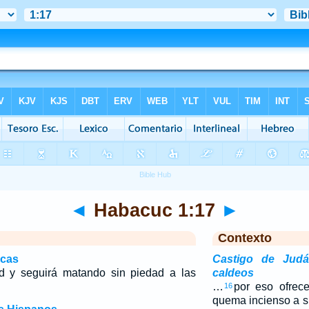
◄
Habacuc 1:17
►
Contexto
icas
Castigo de Jud
ed y seguirá matando sin piedad a las
caldeos
…
por eso ofrece
16
quema incienso a s