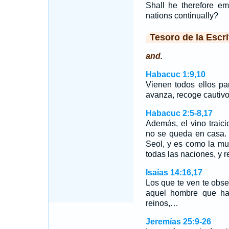
Shall he therefore em
nations continually?
Tesoro de la Escri
and.
Habacuc 1:9,10
Vienen todos ellos p
avanza, recoge cautiv
Habacuc 2:5-8,17
Además, el vino traic
no se queda en casa.
Seol, y es como la mu
todas las naciones, y 
Isaías 14:16,17
Los que te ven te obs
aquel hombre que hac
reinos,…
Jeremías 25:9-26