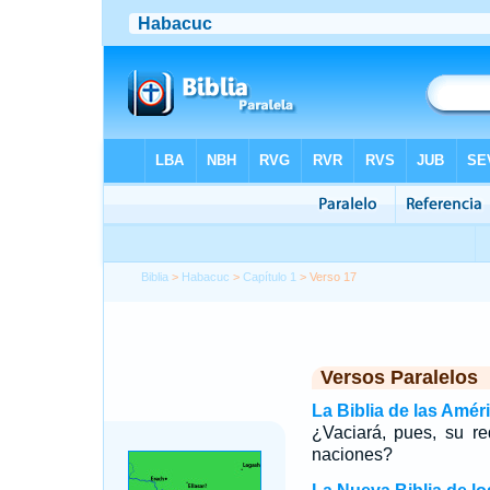
Biblia
>
Habacuc
>
Capítulo 1
> Verso 17
Versos Paralelos
La Biblia de las Amér
¿Vaciará, pues, su r
naciones?