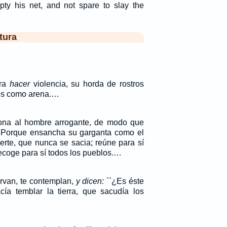
pty his net, and not spare to slay the
tura
ara
hacer
violencia, su horda de rostros
os como arena.…
iona al hombre arrogante, de modo que
 Porque ensancha su garganta como el
erte, que nunca se sacia; reúne para sí
recoge para sí todos los pueblos.…
ervan, te contemplan,
y dicen:
``¿Es éste
ía temblar la tierra, que sacudía los