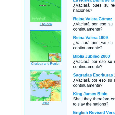
La Nueva Biblia de l
¿Vaciará, pues, su r
naciones?
Reina Valera Gómez
¿Vaciará por eso su 
continuamente?
Reina Valera 1909
¿Vaciará por eso su 
continuamente?
Biblia Jubileo 2000
¿Vaciará por eso su r
continuamente?
Sagradas Escrituras 
¿Vaciará por eso su r
continuamente?
King James Bible
Shall they therefore em
to slay the nations?
English Revised Vers