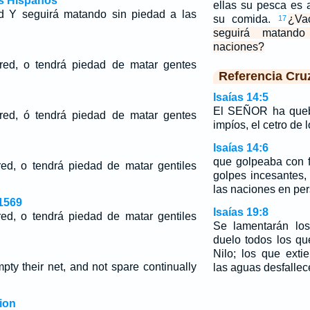
os Hispanos
ellas su pesca es 
ed Y seguirá matando sin piedad a las
su comida.
¿Va
17
seguirá matand
naciones?
red, o tendrá piedad de matar gentes
Referencia Cru
Isaías 14:5
El SEÑOR ha quebr
red, ó tendrá piedad de matar gentes
impíos, el cetro de
Isaías 14:6
que golpeaba con f
ed, o tendrá piedad de matar gentiles
golpes incesantes,
las naciones en per
1569
Isaías 19:8
ed, o tendrá piedad de matar gentiles
Se lamentarán los
duelo todos los q
Nilo; los que ext
pty their net, and not spare continually
las aguas desfallec
ion