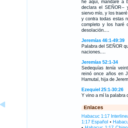
he aquí, mandaré a bu
declara el SEÑOR-- y
siervo mío, y los traeré
y contra todas estas n
completo y los haré o
desolación.…
Jeremías 46:1-49:39
Palabra del SEÑOR que
naciones.…
Jeremías 52:1-34
Sedequías
tenía
veint
reinó once años en 
Hamutal, hija de Jere
Ezequiel 25:1-30:26
Y vino a mí la palabr
Enlaces
Habacuc 1:17 Interline
1:17 Español
•
Habacu
•
Habacuc 1:17 Chino