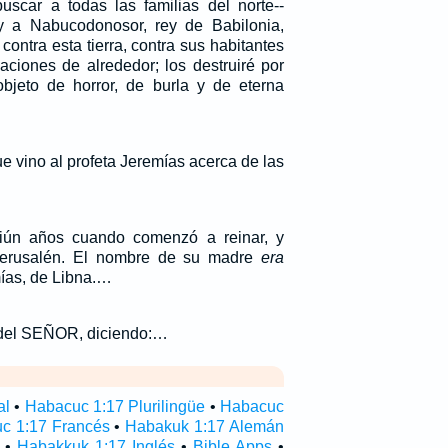
scar a todas las familias del norte--
 a Nabucodonosor, rey de Babilonia,
 contra esta tierra, contra sus habitantes
aciones de alrededor; los destruiré por
bjeto de horror, de burla y de eterna
 vino al profeta Jeremías acerca de las
iún años cuando comenzó a reinar, y
Jerusalén. El nombre de su madre
era
mías, de Libna.…
a del SEÑOR, diciendo:…
al
•
Habacuc 1:17 Plurilingüe
•
Habacuc
c 1:17 Francés
•
Habakuk 1:17 Alemán
•
Habakkuk 1:17 Inglés
•
Bible Apps
•