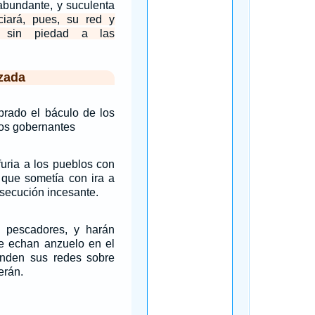
abundante, y suculenta
ciará, pues, su red y
o sin piedad a las
zada
ado el báculo de los
 los gobernantes
uria a los pueblos con
 que sometía con ira a
secución incesante.
 pescadores, y harán
ue echan anzuelo en el
ienden sus redes sobre
erán.