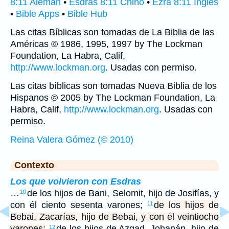
8:11 Alemán
•
Esdras 8:11 Chino
•
Ezra 8:11 Inglés
•
Bible Apps
•
Bible Hub
Las citas Bíblicas son tomadas de La Biblia de las
Américas © 1986, 1995, 1997 by The Lockman
Foundation, La Habra, Calif,
http://www.lockman.org
. Usadas con permiso.
Las citas bíblicas son tomadas Nueva Biblia de los
Hispanos © 2005 by The Lockman Foundation, La
Habra, Calif,
http://www.lockman.org
. Usadas con
permiso.
Reina Valera Gómez (© 2010)
Contexto
Los que volvieron con Esdras
…
de los hijos de Bani, Selomit, hijo de Josifías, y
10
con él ciento sesenta varones;
de los hijos de
11
Bebai, Zacarías, hijo de Bebai, y con él veintiocho
varones;
de los hijos de Azgad, Johanán, hijo de
12