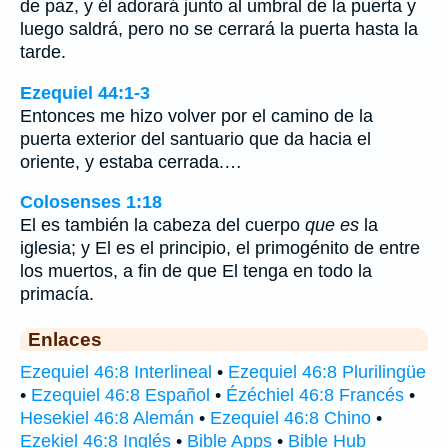
de paz, y él adorará junto al umbral de la puerta y
luego saldrá, pero no se cerrará la puerta hasta la
tarde.
Ezequiel 44:1-3
Entonces me hizo volver por el camino de la
puerta exterior del santuario que da hacia el
oriente, y estaba cerrada.…
Colosenses 1:18
El es también la cabeza del cuerpo
que es
la
iglesia; y El es el principio, el primogénito de entre
los muertos, a fin de que El tenga en todo la
primacía.
Enlaces
Ezequiel 46:8 Interlineal
•
Ezequiel 46:8 Plurilingüe
•
Ezequiel 46:8 Español
•
Ézéchiel 46:8 Francés
•
Hesekiel 46:8 Alemán
•
Ezequiel 46:8 Chino
•
Ezekiel 46:8 Inglés
•
Bible Apps
•
Bible Hub