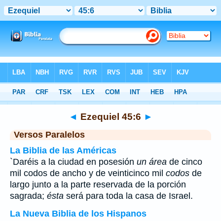
Biblia
>
Ezequiel
>
Capítulo 45
> Verso 6
◄
Ezequiel 45:6
►
Versos Paralelos
La Biblia de las Américas
`Daréis a la ciudad en posesión
un área
de cinco
mil codos de ancho y de veinticinco mil
codos
de
largo junto a la parte reservada de la porción
sagrada;
ésta
será para toda la casa de Israel.
La Nueva Biblia de los Hispanos