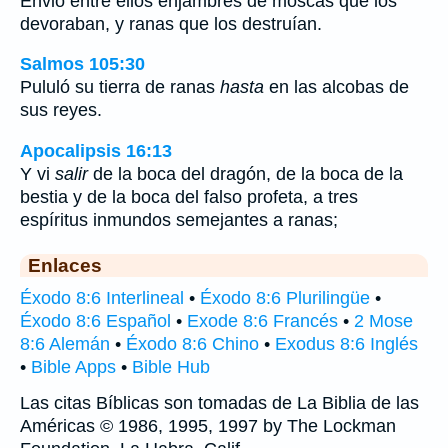
Envió entre ellos enjambres de moscas que los
devoraban, y ranas que los destruían.
Salmos 105:30
Pululó su tierra de ranas
hasta
en las alcobas de
sus reyes.
Apocalipsis 16:13
Y vi
salir
de la boca del dragón, de la boca de la
bestia y de la boca del falso profeta, a tres
espíritus inmundos semejantes a ranas;
Enlaces
Éxodo 8:6 Interlineal
•
Éxodo 8:6 Plurilingüe
•
Éxodo 8:6 Español
•
Exode 8:6 Francés
•
2 Mose
8:6 Alemán
•
Éxodo 8:6 Chino
•
Exodus 8:6 Inglés
•
Bible Apps
•
Bible Hub
Las citas Bíblicas son tomadas de La Biblia de las
Américas © 1986, 1995, 1997 by The Lockman