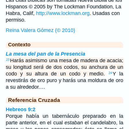
Las citas bíblicas son tomadas Nueva Biblia de los
Hispanos © 2005 by The Lockman Foundation, La
Habra, Calif,
http://www.lockman.org
. Usadas con
permiso.
Reina Valera Gómez (© 2010)
Contexto
La mesa del pan de la Presencia
Harás asimismo una mesa de madera de acacia;
23
su longitud
será
de dos codos, su anchura de un
codo y su altura de un codo y medio.
Y la
24
revestirás de oro puro y harás una moldura de oro
a su alrededor.…
Referencia Cruzada
Hebreos 9:2
Porque había un tabernáculo preparado en la
parte anterior, en el cual
estaban
el candelabro, la