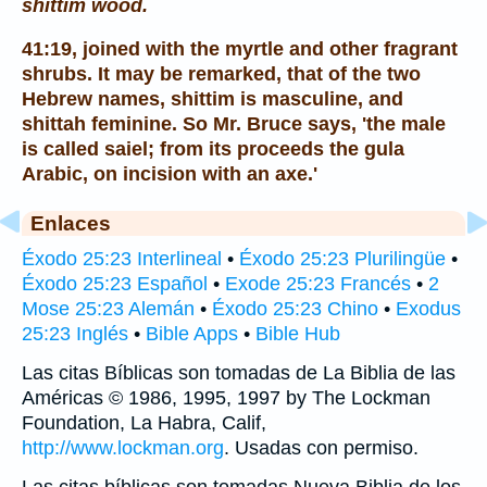
shittim wood.
41:19, joined with the myrtle and other fragrant
shrubs. It may be remarked, that of the two
Hebrew names, shittim is masculine, and
shittah feminine. So Mr. Bruce says, 'the male
is called saiel; from its proceeds the gula
Arabic, on incision with an axe.'
Enlaces
Éxodo 25:23 Interlineal
•
Éxodo 25:23 Plurilingüe
•
Éxodo 25:23 Español
•
Exode 25:23 Francés
•
2
Mose 25:23 Alemán
•
Éxodo 25:23 Chino
•
Exodus
25:23 Inglés
•
Bible Apps
•
Bible Hub
Las citas Bíblicas son tomadas de La Biblia de las
Américas © 1986, 1995, 1997 by The Lockman
Foundation, La Habra, Calif,
http://www.lockman.org
. Usadas con permiso.