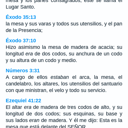
mesa y los panes consagrados; éste se llama el
Lugar Santo.
Éxodo 35:13
la mesa y sus varas y todos sus utensilios, y el pan
de la Presencia;
Éxodo 37:10
Hizo asimismo la mesa de madera de acacia; su
longitud
era
de dos codos, su anchura de un codo
y su altura de un codo y medio.
Números 3:31
A cargo de ellos
estaban
el arca, la mesa, el
candelabro, los altares, los utensilios del santuario
con que ministran, el velo y todo su servicio.
Ezequiel 41:22
El altar
era
de madera de tres codos de alto, y su
longitud de dos codos; sus esquinas, su base y
sus lados
eran
de madera. Y él me dijo: Esta es la
mesa que está delante del SEÑOR.