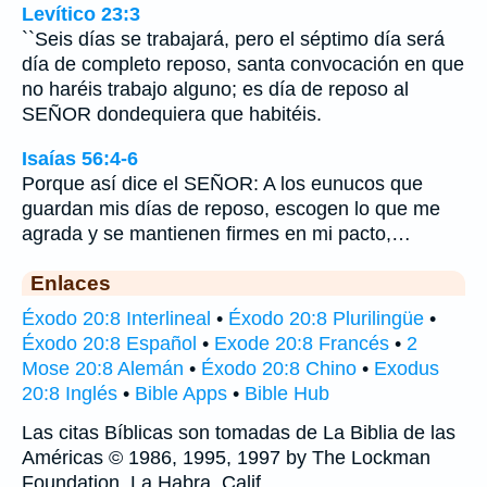
Levítico 23:3
``Seis días se trabajará, pero el séptimo día será
día de completo reposo, santa convocación en que
no haréis trabajo alguno; es día de reposo al
SEÑOR dondequiera que habitéis.
Isaías 56:4-6
Porque así dice el SEÑOR: A los eunucos que
guardan mis días de reposo, escogen lo que me
agrada y se mantienen firmes en mi pacto,…
Enlaces
Éxodo 20:8 Interlineal
•
Éxodo 20:8 Plurilingüe
•
Éxodo 20:8 Español
•
Exode 20:8 Francés
•
2
Mose 20:8 Alemán
•
Éxodo 20:8 Chino
•
Exodus
20:8 Inglés
•
Bible Apps
•
Bible Hub
Las citas Bíblicas son tomadas de La Biblia de las
Américas © 1986, 1995, 1997 by The Lockman
Foundation, La Habra, Calif,