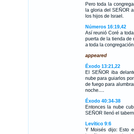
Pero toda la congrega
la gloria del SEÑOR a
los hijos de Israel.
Números 16:19,42
Así reunió Coré a toda
puerta de la tienda de
a toda la congregació
appeared
Éxodo 13:21,22
El SEÑOR iba delante
nube para guiarlos po
de fuego para alumbrar
noche.…
Éxodo 40:34-38
Entonces la nube cubr
SEÑOR llenó el taber
Levítico 9:6
Y Moisés dijo: Esto