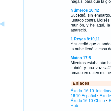
hagáis, para que la gl
Números 16:42
Sucedió, sin embargo
juntado contra Moisés 
reunión, y he aquí, l
apareció.
1 Reyes 8:10,11
Y sucedió que cuando l
la nube llenó la cas
Mateo 17:5
Mientras estaba aún h
cubrió; y una voz
sali
amado en quien me he 
Enlaces
Éxodo 16:10 Interline
16:10 Español
•
Exode
Éxodo 16:10 Chino
•
E
Hub