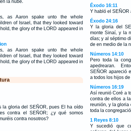
en la nube.
Éxodo 16:11
Y habló el SEÑOR a
s, as Aaron spake unto the whole
Éxodo 24:16
ldren of Israel, that they looked toward
Y la gloria del S
ehold, the glory of the LORD appeared in
monte Sinaí, y la 
días; y al séptimo d
ion
de en medio de la 
s, as Aaron spake unto the whole
Números 14:10
ldren of Israel, that they looked toward
Pero toda la cong
ehold, the glory of the LORD appeared in
apedrearan. Ent
SEÑOR apareció en
a todos los hijos de 
tura
Números 16:19
Así reunió Coré a 
contra de ellos a l
reunión, y la glor
s la gloria del SEÑOR, pues El ha oído
toda la congregació
nes contra el SEÑOR; ¿y qué somos
muréis contra nosotros?
1 Reyes 8:10
Y sucedió que cu