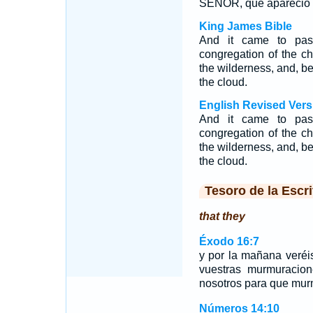
SEÑOR, que apareció 
King James Bible
And it came to pas
congregation of the chi
the wilderness, and, b
the cloud.
English Revised Vers
And it came to pas
congregation of the chi
the wilderness, and, b
the cloud.
Tesoro de la Escri
that they
Éxodo 16:7
y por la mañana veréi
vuestras murmuracio
nosotros para que mur
Números 14:10