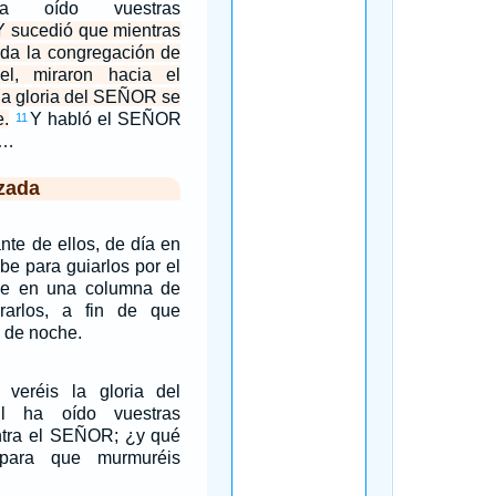
a oído vuestras
Y sucedió que mientras
oda la congregación de
el, miraron hacia el
, la gloria del SEÑOR se
e.
Y habló el SEÑOR
11
:…
zada
te de ellos, de día en
e para guiarlos por el
he en una columna de
rarlos, a fin de que
y de noche.
veréis la gloria del
 ha oído vuestras
tra el SEÑOR; ¿y qué
para que murmuréis