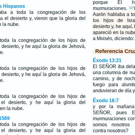
porque El h
os Hispanos
murmuraciones.
10
aba a toda la congregación de los
Aarón hablaba a t
ia el desierto y, vieron que la gloria del
los hijos de Isra
 la nube.
desierto y, he aquí
apareció en la nub
a Moisés, diciendo
oda la congregación de los hijos de
l desierto, y he aquí la gloria de Jehová,
Referencia Cru
e.
Éxodo 13:21
El SEÑOR iba delan
oda la congregación de los hijos de
una columna de nub
l desierto, y he aquí la gloria de Jehová,
camino, y de noc
e.
fuego para alumb
anduvieran de día 
oda la congregación de los hijos de
Éxodo 16:7
 el desierto, y he aquí la gloria del
y por la mañana 
en la nube.
SEÑOR, pues El
1569
murmuraciones con
oda la congregación de los hijos de
somos nosotros 
 el desierto, y he aquí la gloria del
contra nosotros?