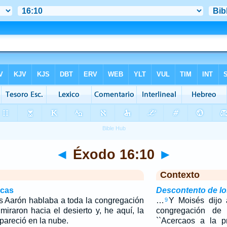
◄
Éxodo 16:10
►
Contexto
icas
Descontento de los
s Aarón hablaba a toda la congregación
…
Y Moisés dijo 
9
 miraron hacia el desierto y, he aquí, la
congregación de 
pareció en la nube.
``Acercaos a la 