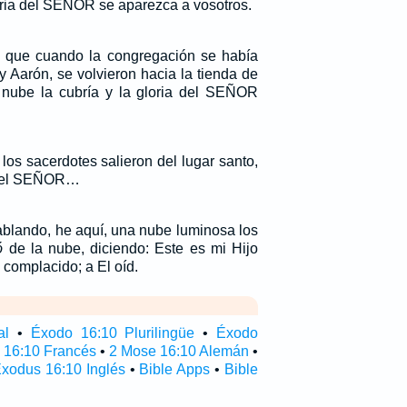
oria del SEÑOR se aparezca a vosotros.
, que cuando la congregación se había
y Aarón, se volvieron hacia la tienda de
a nube la cubría y la gloria del SEÑOR
os sacerdotes salieron del lugar santo,
a del SEÑOR…
ablando, he aquí, una nube luminosa los
ó
de la nube, diciendo: Este es mi Hijo
complacido; a El oíd.
al
•
Éxodo 16:10 Plurilingüe
•
Éxodo
 16:10 Francés
•
2 Mose 16:10 Alemán
•
xodus 16:10 Inglés
•
Bible Apps
•
Bible