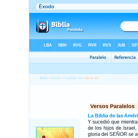
Biblia
>
Éxodo
>
Capítulo 16
> Verso 10
Versos Paralelos
La Biblia de las Amér
Y sucedió que mientra
de los hijos de Israel,
gloria del SEÑOR se a