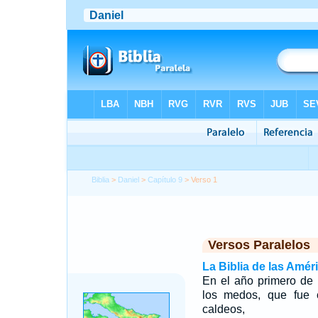
Biblia
>
Daniel
>
Capítulo 9
> Verso 1
Versos Paralelos
La Biblia de las Amér
En el año primero de 
los medos, que fue c
caldeos,