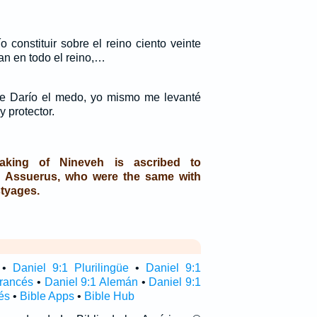
 constituir sobre el reino ciento veinte
n en todo el reino,…
de Darío el medo, yo mismo me levanté
y protector.
taking of Nineveh is ascribed to
 Assuerus, who were the same with
tyages.
•
Daniel 9:1 Plurilingüe
•
Daniel 9:1
Francés
•
Daniel 9:1 Alemán
•
Daniel 9:1
és
•
Bible Apps
•
Bible Hub