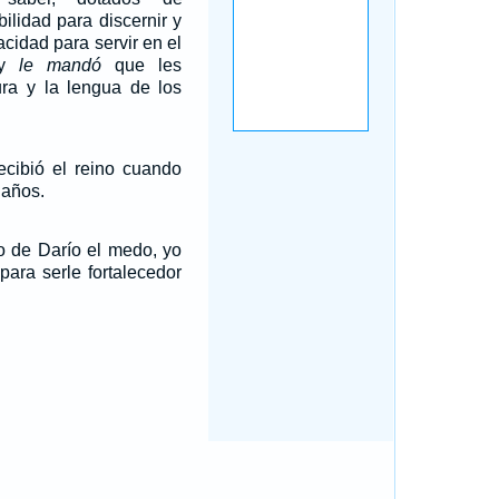
ilidad para discernir y
acidad para servir en el
 y
le mandó
que les
ura y la lengua de los
ecibió el reino cuando
 años.
o de Darío el medo, yo
ara serle fortalecedor