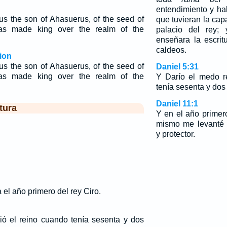
entendimiento y hab
rius the son of Ahasuerus, of the seed of
que tuvieran la cap
s made king over the realm of the
palacio del rey;
enseñara la escrit
caldeos.
ion
rius the son of Ahasuerus, of the seed of
Daniel 5:31
s made king over the realm of the
Y Darío el medo r
tenía sesenta y dos
Daniel 11:1
tura
Y en el año primer
mismo me levanté p
y protector.
 el año primero del rey Ciro.
ió el reino cuando tenía sesenta y dos