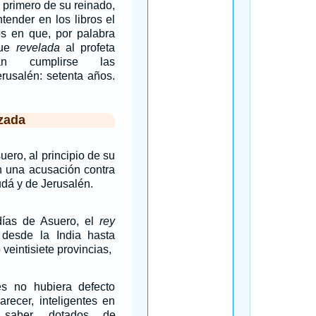
 primero de su reinado,
tender en los libros el
s en que, por palabra
fue
revelada
al profeta
ían cumplirse las
rusalén: setenta años.
zada
uero, al principio de su
on una acusación contra
udá y de Jerusalén.
días de Asuero, el
rey
desde la India hasta
 veintisiete provincias,
s no hubiera defecto
recer, inteligentes en
aber, dotados de