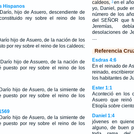
caldeos,
en el año
2
os Hispanos
yo, Daniel, pude en
Darío, hijo de Asuero, descendiente de
número de los año
onstituido rey sobre el reino de los
del SEÑOR que 
Jeremías, deb
desolaciones de Je
…
arío hijo de Asuero, de la nación de los
to por rey sobre el reino de los caldeos;
Referencia Cru
Esdras 4:6
Darío hijo de Assuero, de la nación de
En el reinado de As
é puesto por rey sobre el reino de los
reinado, escribier
los habitantes de J
Ester 1:1
Darío hijo de Asuero, de la simiente de
Aconteció en los 
e puesto por rey sobre el reino de los
Asuero que reinó 
Etiopía
sobre
ciento
1569
Daniel 1:4
Darío hijo de Asuero, de la simiente de
jóvenes en quiene
e puesto por rey sobre el reino de los
alguno, de buen pa
toda
rama del
s