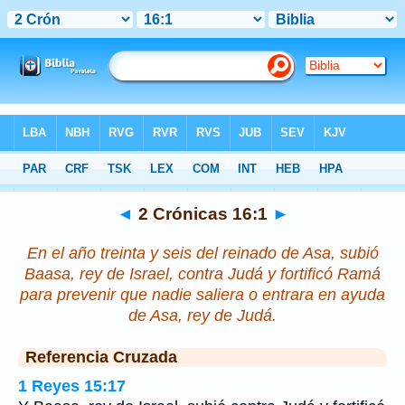
Biblia
>
2 Crónicas
>
Capítulo 16
> Verso 1
◄
2 Crónicas 16:1
►
En el año treinta y seis del reinado de Asa, subió
Baasa, rey de Israel, contra Judá y fortificó Ramá
para prevenir
que nadie
saliera o entrara
en ayuda
de Asa, rey de Judá.
Referencia Cruzada
1 Reyes 15:17