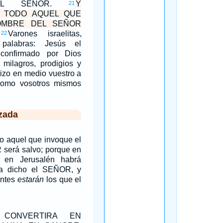
DEL SEÑOR.
Y
21
 TODO AQUEL QUE
OMBRE DEL SEÑOR
Varones israelitas,
22
palabras: Jesús el
confirmado por Dios
 milagros, prodigios y
izo en medio vuestro a
 como vosotros mismos
zada
o aquel que invoque el
será salvo; porque en
 en Jerusalén habrá
ha dicho el SEÑOR, y
entes
estarán
los que el
CONVERTIRA EN