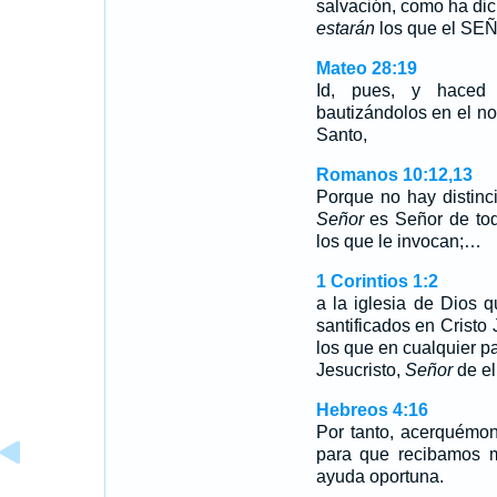
salvación, como ha dic
estarán
los que el SE
Mateo 28:19
Id, pues, y haced 
bautizándolos en el no
Santo,
Romanos 10:12,13
Porque no hay distinc
Señor
es Señor de tod
los que le invocan;…
1 Corintios 1:2
a la iglesia de Dios 
santificados en Cristo
los que en cualquier p
Jesucristo,
Señor
de el
Hebreos 4:16
Por tanto, acerquémon
para que recibamos mi
ayuda oportuna.