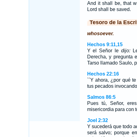
And it shall be, that 
Lord shall be saved.
Tesoro de la Escri
whosoever.
Hechos 9:11,15
Y el Señor le
dijo:
L
Derecha, y pregunta 
Tarso llamado Saulo, p
Hechos 22:16
``Y ahora, ¿por qué te
tus pecados invocando
Salmos 86:5
Pues tú, Señor, ere
misericordia para con t
Joel 2:32
Y sucederá que todo 
será salvo; porque e