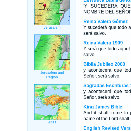
La Nueva Biblia de l
'Y SUCEDERA QU
NOMBRE DEL SEÑOR
Reina Valera Gómez
Y sucederá que todo a
será salvo.
Reina Valera 1909
Y será que todo aquel
salvo.
Biblia Jubileo 2000
y acontecerá que to
Señor, será salvo.
Sagradas Escrituras 
y acontecerá que to
Señor, será salvo.
King James Bible
And it shall come to
name of the Lord shall
English Revised Vers