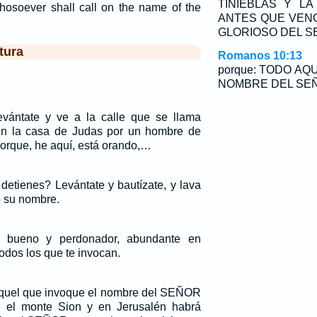
TINIEBLAS Y L
whosoever shall call on the name of the
ANTES QUE VENG
GLORIOSO DEL S
tura
Romanos 10:13
porque: TODO AQ
NOMBRE DEL SEÑ
evántate y ve a la calle que se llama
en la casa de Judas por un hombre de
orque, he aquí, está orando,…
 detienes? Levántate y bautízate, y lava
 su nombre.
s bueno y perdonador, abundante en
odos los que te invocan.
aquel que invoque el nombre del SEÑOR
n el monte Sion y en Jerusalén habrá