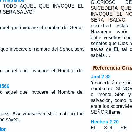
os Hispanos
GLORIOSO 
E TODO AQUEL QUE INVOQUE EL
SUCEDERA QUE
 SERA SALVO.'
INVOQUE EL N
SERA SALVO.
escuchad estas 
quel que invocare el nombre del Señor,
Nazareno, varón 
entre vosotros con
señales que Dios h
 que invocare el nombre del Señor, será
través de El, tal
sabéis,…
Referencia Cru
do aquel que invocare el Nombre del
Joel 2:32
Y sucederá que tod
1569
nombre del SEÑOR 
do aquel que invocare el Nombre del
el monte Sion y
salvación, como 
entre los sobrevivi
SEÑOR llame.
 pass,
that
whosoever shall call on the
 be saved.
Hechos 2:20
EL SOL SE 
ion