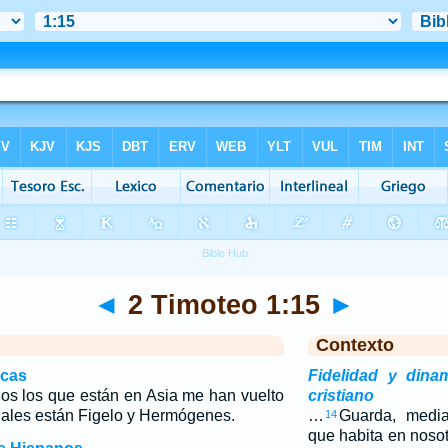
◄
2 Timoteo 1:15
►
Contexto
icas
Fidelidad y dina
dos los que están en Asia me han vuelto
cristiano
cuales están Figelo y Hermógenes.
…
Guarda, media
14
que habita en nosot