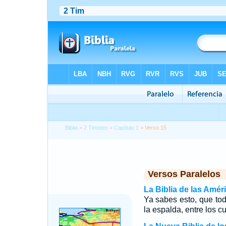
Biblia
>
2 Timoteo
>
Capítulo 1
> Verso 15
Versos Paralelos
La Biblia de las Amér
Ya sabes esto, que to
la espalda, entre los 