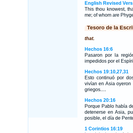
English Revised Vers
This thou knowest, tha
me; of whom are Phyg
Tesoro de la Escri
that.
Hechos 16:6
Pasaron por la regió
impedidos por el Espíri
Hechos 19:10,27,31
Esto continuó por do
vivían en Asia oyeron 
griegos.…
Hechos 20:16
Porque Pablo había de
detenerse en Asia, pu
posible, el día de Pen
1 Corintios 16:19