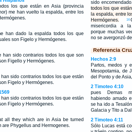
os Hispanos
sido encomendado
odos los que están en Asia (provincia
todos los que está
or) me han vuelto la espalda, entre los
la espalda, entre l
 Hermógenes.
Hermógenes.
16
misericordia a l
porque muchas vec
e han dado la espalda todos los que
no se avergonzó d
cuales son Figelo y Hermógenes.
Referencia Cru
 han sido contrarios todos los que son
Hechos 2:9
 son Figello y Hermógenes.
Partos, medos y e
Mesopotamia, de J
han sido contrarios todos los que están
del Ponto y de Asia
 son Figelo y Hermógenes.
2 Timoteo 4:10
1569
pues Demas m
han sido contrarios todos los que están
habiendo amado es
 son Figelo y Hermógenes.
se ha ido a Tesaló
Galacia y Tito a Da
at all they which are in Asia be turned
2 Timoteo 4:11
m are Phygellus and Hermogenes.
Sólo Lucas está c
y tráelo contigo, p