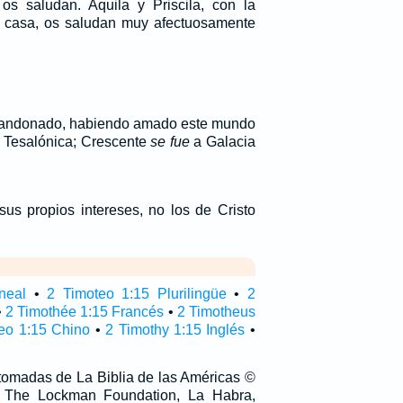
os saludan. Aquila y Priscila, con la
u casa, os saludan muy afectuosamente
andonado, habiendo amado este mundo
a Tesalónica; Crescente
se fue
a Galacia
us propios intereses, no los de Cristo
neal
•
2 Timoteo 1:15 Plurilingüe
•
2
•
2 Timothée 1:15 Francés
•
2 Timotheus
eo 1:15 Chino
•
2 Timothy 1:15 Inglés
•
 tomadas de La Biblia de las Américas ©
 The Lockman Foundation, La Habra,