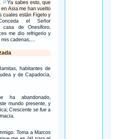
.
Ya sabes esto, que
15
n en Asia me han vuelto
os cuales están Figelo y
Conceda el Señor
a casa de Onesíforo,
es me dio refrigerio y
e mis cadenas,…
zada
lamitas, habitantes de
udea y de Capadocia,
,
e ha abandonado,
te mundo presente, y
nica; Crescente
se fue
a
lmacia.
onmigo. Toma a Marcos
orque me es útil para el