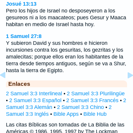
Josué 13:13
Pero los hijos de Israel no desposeyeron a los
gesureos ni a los maacateos; pues Gesur y Maaca
habitan en medio de Israel hasta hoy.
1 Samuel 27:8
Y subieron David y sus hombres e hicieron
incursiones contra los gesuritas, los gezritas y los
amalecitas; porque ellos eran los habitantes de la
tierra desde tiempos antiguos, según se va a Shur,
hasta la tierra de Egipto.
Enlaces
2 Samuel 3:3 Interlineal
•
2 Samuel 3:3 Plurilingüe
•
2 Samuel 3:3 Español
•
2 Samuel 3:3 Francés
•
2
Samuel 3:3 Alemán
•
2 Samuel 3:3 Chino
•
2
Samuel 3:3 Inglés
•
Bible Apps
•
Bible Hub
Las citas Bíblicas son tomadas de La Biblia de las
Américas © 1986, 1995, 1997 by The Lockman