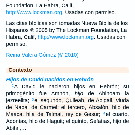
Foundation, La Habra, Calif,
http://www.lockman.org
. Usadas con permiso.
Las citas bíblicas son tomadas Nueva Biblia de los
Hispanos © 2005 by The Lockman Foundation, La
Habra, Calif,
http://www.lockman.org
. Usadas con
permiso.
Reina Valera Gómez (© 2010)
Contexto
Hijos de David nacidos en Hebrón
…
A David le nacieron hijos en Hebrón; su
2
primogénito fue Amnón,
hijo
de Ahinoam la
jezreelita;
el segundo, Quileab, de Abigail, viuda
3
de Nabal de Carmel; el tercero, Absalón, hijo de
Maaca, hija de Talmai, rey de Gesur;
el cuarto,
4
Adonías, hijo de Haguit; el quinto, Sefatías, hijo de
Abital,…