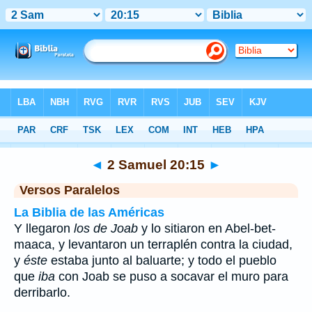
Biblia
>
2 Samuel
>
Capítulo 20
> Verso 15
◄
2 Samuel 20:15
►
Versos Paralelos
La Biblia de las Américas
Y llegaron
los de Joab
y lo sitiaron en Abel-bet-
maaca, y levantaron un terraplén contra la ciudad,
y
éste
estaba junto al baluarte; y todo el pueblo
que
iba
con Joab se puso a socavar el muro para
derribarlo.