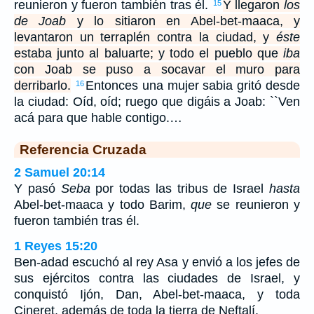
reunieron y fueron también tras él.
Y llegaron
los
15
de Joab
y lo sitiaron en Abel-bet-maaca, y
levantaron un terraplén contra la ciudad, y
éste
estaba junto al baluarte; y todo el pueblo que
iba
con Joab se puso a socavar el muro para
derribarlo.
Entonces una mujer sabia gritó desde
16
la ciudad: Oíd, oíd; ruego que digáis a Joab: ``Ven
acá para que hable contigo.…
Referencia Cruzada
2 Samuel 20:14
Y pasó
Seba
por todas las tribus de Israel
hasta
Abel-bet-maaca y todo Barim,
que
se reunieron y
fueron también tras él.
1 Reyes 15:20
Ben-adad escuchó al rey Asa y envió a los jefes de
sus ejércitos contra las ciudades de Israel, y
conquistó Ijón, Dan, Abel-bet-maaca, y toda
Cineret, además de toda la tierra de Neftalí.