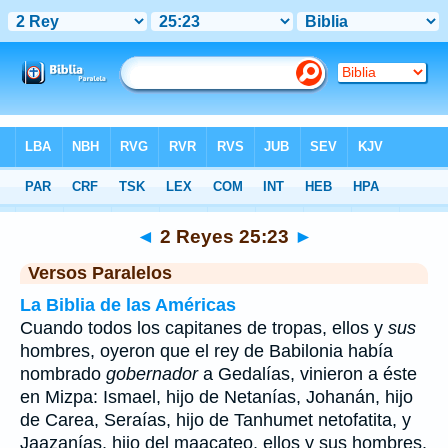
Biblia
>
2 Reyes
>
Capítulo 25
> Verso 23
◄
2 Reyes 25:23
►
Versos Paralelos
La Biblia de las Américas
Cuando todos los capitanes de tropas, ellos y
sus
hombres, oyeron que el rey de Babilonia había
nombrado
gobernador
a Gedalías, vinieron a éste
en Mizpa: Ismael, hijo de Netanías, Johanán, hijo
de Carea, Seraías, hijo de Tanhumet netofatita, y
Jaazanías, hijo del maacateo, ellos y sus hombres.