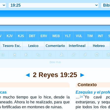
◄
2 Reyes 19:25
►
Contexto
icas
Ezequías y el profe
 mucho tiempo que lo hice, desde la
…
`Yo cavé
p
24
aneado. Ahora lo he realizado, para que
extranjeras, y seq
 fortificadas en montones de ruinas.
pie todos los ríos 