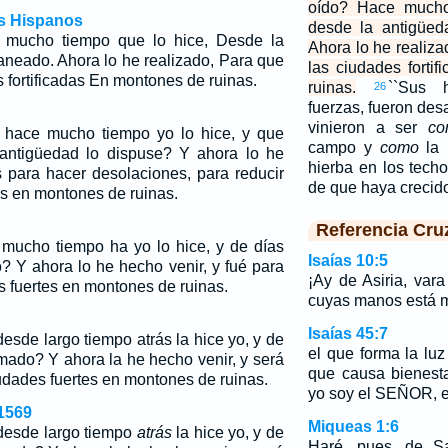
oído? Hace mucho
os Hispanos
desde la antigüed
 mucho tiempo que lo hice, Desde la
Ahora lo he realiza
aneado. Ahora lo he realizado, Para que
las ciudades forti
s fortificadas En montones de ruinas.
ruinas.
``Sus h
26
fuerzas, fueron des
vinieron a ser
co
hace mucho tiempo yo lo hice, y que
campo y
como
la 
 antigüedad lo dispuse? Y ahora lo he
hierba en los tec
s para hacer desolaciones, para reducir
de que haya creci
as en montones de ruinas.
Referencia Cru
mucho tiempo ha yo lo hice, y de días
Isaías 10:5
? Y ahora lo he hecho venir, y fué para
¡Ay de Asiria, var
 fuertes en montones de ruinas.
cuyas manos está m
Isaías 45:7
sde largo tiempo atrás la hice yo, y de
el que forma la luz 
rmado? Y ahora la he hecho venir, y será
que causa bienest
udades fuertes en montones de ruinas.
yo soy el SEÑOR, e
1569
Miqueas 1:6
desde largo tiempo
atrás
la hice yo, y de
Haré, pues, de S