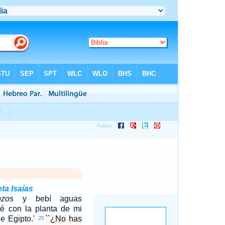
ta Isaías
ozos
y bebí aguas
ué con la planta de mi
de Egipto.'
``¿No has
25