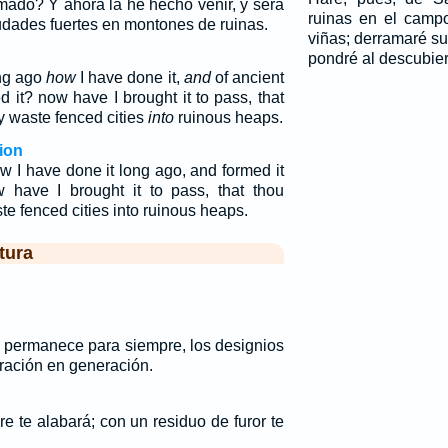
rmado? Y ahora la he hecho venir, y será
ruinas en el campo
udades fuertes en montones de ruinas.
viñas; derramaré sus
pondré al descubier
ong ago
how
I have done it,
and
of ancient
d it? now have I brought it to pass, that
y waste fenced cities
into
ruinous heaps.
ion
w I have done it long ago, and formed it
 have I brought it to pass, that thou
te fenced cities into ruinous heaps.
tura
permanece para siempre, los designios
ración en generación.
e te alabará; con un residuo de furor te