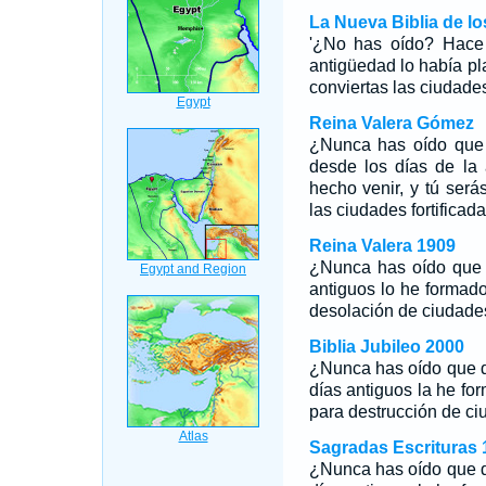
La Nueva Biblia de l
'¿No has oído? Hace
antigüedad lo había pl
conviertas las ciudade
Reina Valera Gómez
¿Nunca has oído que 
desde los días de la
hecho venir, y tú será
las ciudades fortificad
Reina Valera 1909
¿Nunca has oído que 
antiguos lo he formado
desolación de ciudades
Biblia Jubileo 2000
¿Nunca has oído que de
días antiguos la he fo
para destrucción de ci
Sagradas Escrituras 
¿Nunca has oído que 