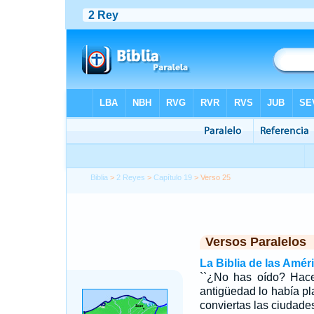
Biblia
>
2 Reyes
>
Capítulo 19
> Verso 25
Versos Paralelos
La Biblia de las Amér
``¿No has oído? Hace
antigüedad lo había pl
conviertas las ciudades