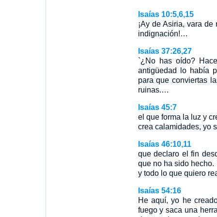
Isaías 10:5,6,15
¡Ay de Asiria, vara de
indignación!…
Isaías 37:26,27
`¿No has oído? Hace
antigüedad lo había 
para que conviertas l
ruinas.…
Isaías 45:7
el que forma la luz y cr
crea calamidades, yo s
Isaías 46:10,11
que declaro el fin des
que no ha sido hecho. Y
y todo lo que quiero re
Isaías 54:16
He aquí, yo he creado
fuego y saca una herra