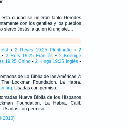
r.
 esta ciudad se unieron tanto Herodes
ntamente con los gentiles y los pueblos
nto siervo Jesús, a quien tú ungiste,…
neal
•
2 Reyes 19:25 Plurilingüe
•
2
•
2 Rois 19:25 Francés
•
2 Koenige
es 19:25 Chino
•
2 Kings 19:25 Inglés
•
 tomadas de La Biblia de las Américas ©
 The Lockman Foundation, La Habra,
an.org
. Usadas con permiso.
n tomadas Nueva Biblia de los Hispanos
man Foundation, La Habra, Calif,
g
. Usadas con permiso.
© 2010)