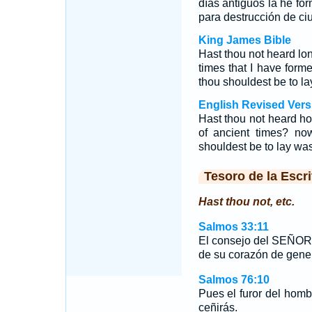
días antiguos la he fo
para destrucción de ci
King James Bible
Hast thou not heard l
times that I have forme
thou shouldest be to la
English Revised Vers
Hast thou not heard ho
of ancient times? now
shouldest be to lay was
Tesoro de la Escri
Hast thou not, etc.
Salmos 33:11
El consejo del SEÑOR 
de su corazón de gene
Salmos 76:10
Pues el furor del hombr
ceñirás.