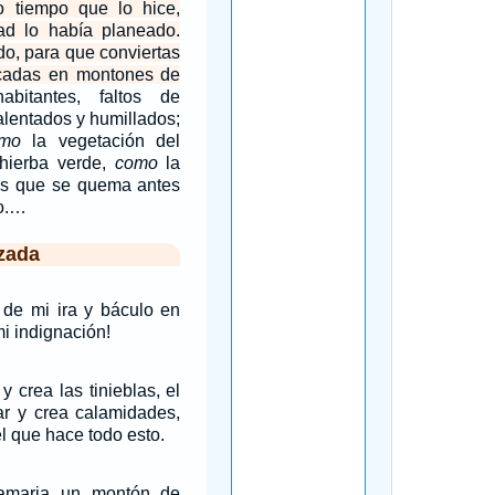
 tiempo que lo hice,
ad lo había planeado.
do, para que conviertas
ficadas en montones de
abitantes, faltos de
alentados y humillados;
mo
la vegetación del
hierba verde,
como
la
hos que se quema antes
do.…
zada
a de mi ira y báculo en
i indignación!
y crea las tinieblas, el
ar y crea calamidades,
l que hace todo esto.
amaria un montón de