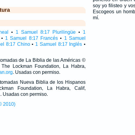
soy yo filisteo y v
tura
Escogeos un hombr
mí.
neal
•
1 Samuel 8:17 Plurilingüe
•
1
•
1 Samuel 8:17 Francés
•
1 Samuel
el 8:17 Chino
•
1 Samuel 8:17 Inglés
•
 tomadas de La Biblia de las Américas ©
 The Lockman Foundation, La Habra,
an.org
. Usadas con permiso.
n tomadas Nueva Biblia de los Hispanos
man Foundation, La Habra, Calif,
g
. Usadas con permiso.
© 2010)