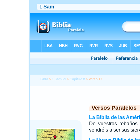
Biblia
>
1 Samuel
>
Capítulo 8
> Verso 17
Versos Paralelos
La Biblia de las Amér
De vuestros rebaños 
vendréis a ser sus sier