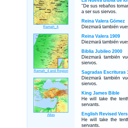
La Nueva Biblia de l
"De sus rebaños tomar
a ser sus siervos.
Reina Valera Gómez
Diezmará también vuest
Reina Valera 1909
Diezmará también vuest
Biblia Jubileo 2000
Diezmará también vu
siervos.
Sagradas Escrituras 
Diezmará también vu
siervos.
King James Bible
He will take the ten
servants.
English Revised Vers
He will take the tent
servants.