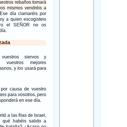
estros rebaños tomará
tros mismos vendréis a
Ese día clamaréis por
ey a quien escogisteis
pero el SEÑOR no os
día.
zada
vuestros siervos y
s, vuestros mejores
 asnos, y
los
usará para
 por causa de vuestro
teis para vosotros, pero
ponderá en ese día.
itó a las filas de Israel,
a qué habéis salido a
de batalla? ¿Acaso no