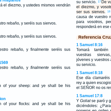
os Hispanos
su servicio.
De vu
17
á el diezmo, y ustedes mismos vendrán
el diezmo, y voso
ser sus siervos.
18
causa de vuestro r
para vosotros, 
ro rebaño, y seréis sus siervos.
responderá en ese 
ro rebaño, y seréis sus siervos.
Referencia Cru
1 Samuel 8:16
estro rebaño, y
finalmente
seréis sus
Tomará también 
vuestras sierva
jóvenes y vuestros
1569
su servicio.
estro rebaño, y
finalmente
seréis sus
1 Samuel 8:18
Ese día clamaréis
rey a quien escogis
th of your sheep: and ye shall be his
el SEÑOR no os res
1 Samuel 17:8
ion
Y
Goliat
se paró y gr
h of your flocks: and ye shall be his
diciéndoles: ¿Par
poneros en orden 