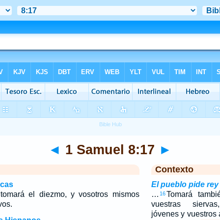
◄
1 Samuel 8:17
►
Contexto
icas
El pueblo pide rey
tomará el diezmo, y vosotros mismos
…
Tomará tambié
16
vos.
vuestras sierva
jóvenes y vuestros