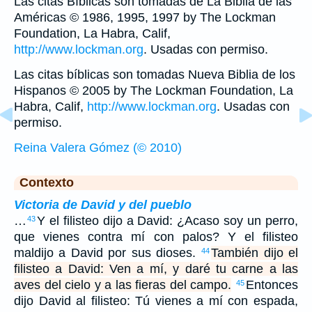
Las citas Bíblicas son tomadas de La Biblia de las
Américas © 1986, 1995, 1997 by The Lockman
Foundation, La Habra, Calif,
http://www.lockman.org
. Usadas con permiso.
Las citas bíblicas son tomadas Nueva Biblia de los
Hispanos © 2005 by The Lockman Foundation, La
Habra, Calif,
http://www.lockman.org
. Usadas con
permiso.
Reina Valera Gómez (© 2010)
Contexto
Victoria de David y del pueblo
…
Y el filisteo dijo a David: ¿Acaso soy un perro,
43
que vienes contra mí con palos? Y el filisteo
maldijo a David por sus dioses.
También dijo el
44
filisteo a David: Ven a mí, y daré tu carne a las
aves del cielo y a las fieras del campo.
Entonces
45
dijo David al filisteo: Tú vienes a mí con espada,