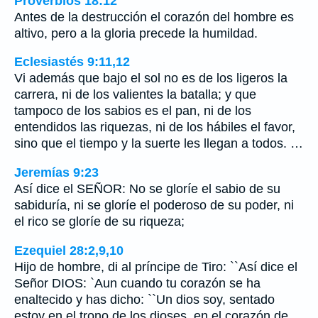
Proverbios 18:12
Antes de la destrucción el corazón del hombre es
altivo, pero a la gloria precede la humildad.
Eclesiastés 9:11,12
Vi además que bajo el sol no es de los ligeros la
carrera, ni de los valientes la batalla; y que
tampoco de los sabios es el pan, ni de los
entendidos las riquezas, ni de los hábiles el favor,
sino que el tiempo y la suerte les llegan a todos. …
Jeremías 9:23
Así dice el SEÑOR: No se gloríe el sabio de su
sabiduría, ni se gloríe el poderoso de su poder, ni
el rico se gloríe de su riqueza;
Ezequiel 28:2,9,10
Hijo de hombre, di al príncipe de Tiro: ``Así dice el
Señor DIOS: `Aun cuando tu corazón se ha
enaltecido y has dicho: ``Un dios soy, sentado
estoy en el trono de los dioses, en el corazón de