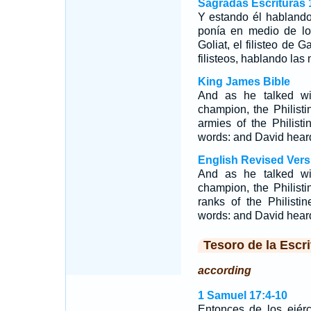
Sagradas Escrituras 
Y estando él hablando
ponía en medio de l
Goliat, el filisteo de 
filisteos, hablando las
King James Bible
And as he talked wi
champion, the Philisti
armies of the Philist
words: and David hea
English Revised Vers
And as he talked wi
champion, the Philisti
ranks of the Philist
words: and David hear
Tesoro de la Escri
according
1 Samuel 17:4-10
Entonces de los ejérc