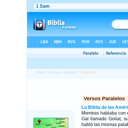
Biblia
>
1 Samuel
>
Capítulo 17
> Verso 23
Versos Paralelos
La Biblia de las Amér
Mientras hablaba con el
Gat llamado Goliat, sub
habló las mismas pala