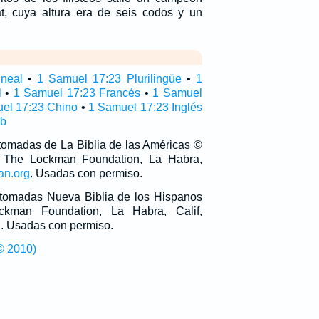
t, cuya altura era de seis codos y un
ineal
•
1 Samuel 17:23 Plurilingüe
•
1
l
•
1 Samuel 17:23 Francés
•
1 Samuel
el 17:23 Chino
•
1 Samuel 17:23 Inglés
ub
 tomadas de La Biblia de las Américas ©
 The Lockman Foundation, La Habra,
an.org
. Usadas con permiso.
n tomadas Nueva Biblia de los Hispanos
man Foundation, La Habra, Calif,
g
. Usadas con permiso.
© 2010)