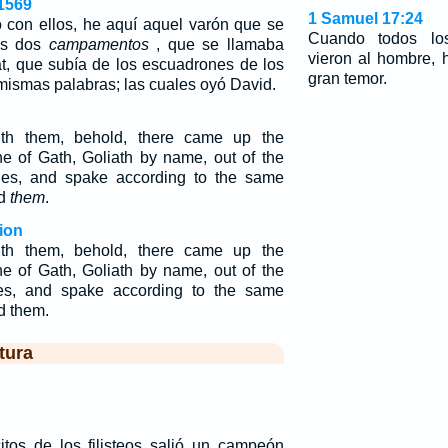
1569
1 Samuel 17:24
 con ellos, he aquí aquel varón que se
Cuando todos lo
os dos
campamentos
, que se llamaba
vieron al hombre, 
Gat, que subía de los escuadrones de los
gran temor.
 mismas palabras; las cuales oyó David.
th them, behold, there came up the
ne of Gath, Goliath by name, out of the
ines, and spake according to the same
rd
them
.
ion
th them, behold, there came up the
ne of Gath, Goliath by name, out of the
ines, and spake according to the same
d them.
tura
itos de los filisteos salió un campeón