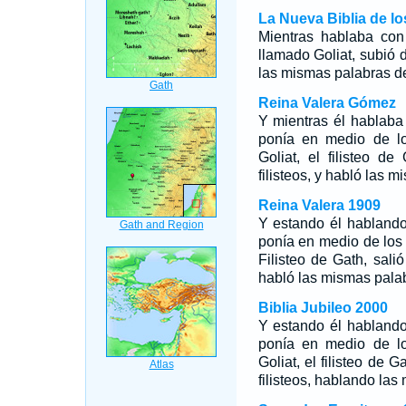
La Nueva Biblia de l
Mientras hablaba con 
llamado Goliat, subió d
las mismas palabras de
Reina Valera Gómez
Y mientras él hablaba
ponía en medio de l
Goliat, el filisteo d
filisteos, y habló las 
Reina Valera 1909
Y estando él hablando
ponía en medio de los
Filisteo de Gath, sali
habló las mismas palab
Biblia Jubileo 2000
Y estando él hablando
ponía en medio de 
Goliat, el filisteo de 
filisteos, hablando las