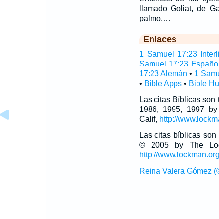
llamado Goliat, de Ga
palmo.…
Enlaces
1 Samuel 17:23 Interl
Samuel 17:23 Españo
17:23 Alemán
•
1 Samu
•
Bible Apps
•
Bible H
Las citas Bíblicas son
1986, 1995, 1997 by
Calif,
http://www.lockm
Las citas bíblicas so
© 2005 by The Lock
http://www.lockman.or
Reina Valera Gómez (