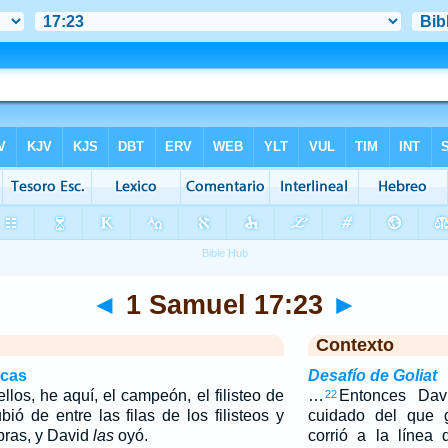
◄
1 Samuel 17:23
►
Contexto
icas
Desafío de Goliat
los, he aquí, el campeón, el filisteo de
…
Entonces Dav
22
ió de entre las filas de los filisteos y
cuidado del que 
bras, y David
las
oyó.
corrió a la línea