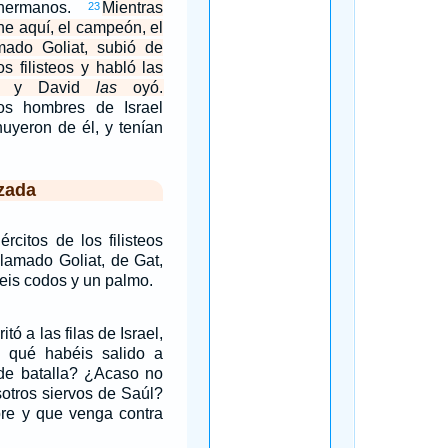
hermanos.
Mientras
23
he aquí, el campeón, el
amado Goliat, subió de
os filisteos y habló las
s, y David
las
oyó.
os hombres de Israel
huyeron de él, y tenían
zada
rcitos de los filisteos
lamado Goliat, de Gat,
seis codos y un palmo.
itó a las filas de Israel,
a qué habéis salido a
de batalla? ¿Acaso no
osotros siervos de Saúl?
e y que venga contra