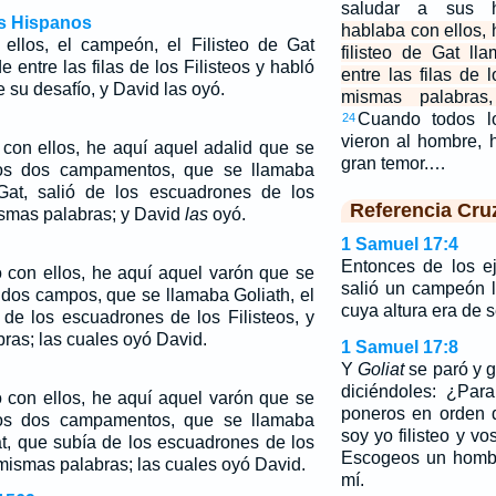
saludar a sus 
os Hispanos
hablaba con ellos, 
ellos, el campeón, el Filisteo de Gat
filisteo de Gat ll
e entre las filas de los Filisteos y habló
entre las filas de l
 su desafío, y David las oyó.
mismas palabra
Cuando todos l
24
vieron al hombre, 
 con ellos, he aquí aquel adalid que se
gran temor.…
os dos campamentos, que se llamaba
e Gat, salió de los escuadrones de los
Referencia Cru
mismas palabras; y David
las
oyó.
1 Samuel 17:4
Entonces de los ejé
 con ellos, he aquí aquel varón que se
salió un campeón l
 dos campos, que se llamaba Goliath, el
cuya altura era de 
ó de los escuadrones de los Filisteos, y
ras; las cuales oyó David.
1 Samuel 17:8
Y
Goliat
se paró y gr
diciéndoles: ¿Par
 con ellos, he aquí aquel varón que se
poneros en orden 
los dos
campamentos
, que se llamaba
soy yo filisteo y v
Gat, que subía de los escuadrones de los
Escogeos un hombr
 mismas palabras; las cuales oyó David.
mí.