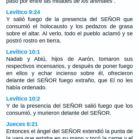
pasó por entre las mitades
de los animales
.
Levítico 9:24
Y salió fuego de la presencia del SEÑOR que
consumió el holocausto y los pedazos de grasa
sobre el altar. Al verlo, todo el pueblo aclamó y se
postró rostro en tierra.
Levítico 10:1
Nadab y Abiú, hijos de Aarón, tomaron sus
respectivos incensarios, y después de poner fuego
en ellos y echar incienso sobre él, ofrecieron
delante del SEÑOR fuego extraño, que El no les
había ordenado.
Levítico 10:2
Y de la presencia del SEÑOR salió fuego que los
consumió, y murieron delante del SEÑOR.
Jueces 6:21
Entonces el ángel del SEÑOR extendió la punta de
la vara que estaba en su mano y tocó la carne y el