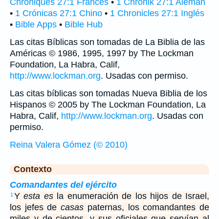
Chroniques 27:1 Francés
•
1 Chronik 27:1 Alemán
•
1 Crónicas 27:1 Chino
•
1 Chronicles 27:1 Inglés
•
Bible Apps
•
Bible Hub
Las citas Bíblicas son tomadas de La Biblia de las
Américas © 1986, 1995, 1997 by The Lockman
Foundation, La Habra, Calif,
http://www.lockman.org
. Usadas con permiso.
Las citas bíblicas son tomadas Nueva Biblia de los
Hispanos © 2005 by The Lockman Foundation, La
Habra, Calif,
http://www.lockman.org
. Usadas con
permiso.
Reina Valera Gómez (© 2010)
Contexto
Comandantes del ejército
Y
esta es
la enumeración de los hijos de Israel,
1
los jefes de
casas
paternas, los comandantes de
miles y de cientos, y sus oficiales que servían al